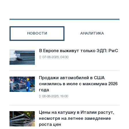
сталь,
как
ожидается,
улучшится
на
2,3%
НОВОСТИ
АНАЛИТИКА
в
2023
г.
В Европе выживут только ЭДП: PwC
В
07-08-2026, 04:00
Европе
выживут
только
ЭДП:
Продажи автомобилей в США
Продажи
PwC
снизились в июле с максимума 2026
автомобилей
года
в
06-08-2026, 19:00
США
снизились
в
Цены на катушку в Италии растут,
Цены
июле
несмотря на летнее замедление
на
с
роста цен
катушку
максимума