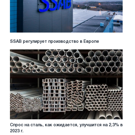
которые
стоит
обратить
внимание
в
2026
году
SSAB
SSAB регулирует производство в Европе
регулирует
производство
в
Европе
Спрос
Спрос на сталь, как ожидается, улучшится на 2,3% в
на
2023 г.