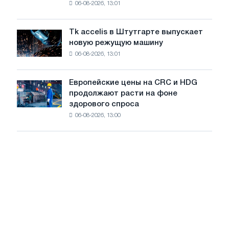
06-08-2026, 13:01
в
2026
Италии
года
растут,
Tk accelis в Штутгарте выпускает
Tk
несмотря
новую режущую машину
accelis
на
06-08-2026, 13:01
в
летнее
Штутгарте
замедление
выпускает
роста
Европейские цены на CRC и HDG
Европейские
новую
цен
продолжают расти на фоне
цены
режущую
здорового спроса
на
машину
06-08-2026, 13:00
CRC
и
HDG
продолжают
расти
на
фоне
здорового
спроса