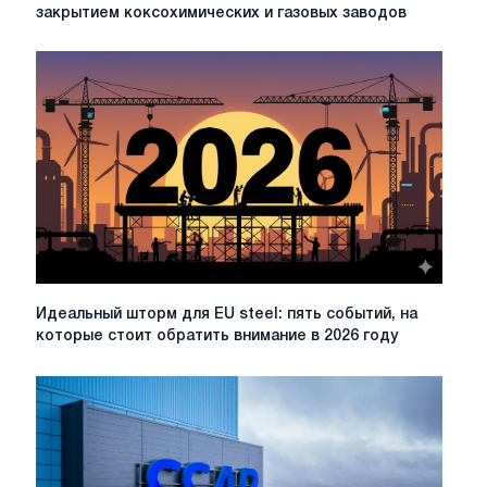
Steel
закрытием коксохимических и газовых заводов
в
Нидерландах
сталкивается
с
закрытием
коксохимических
и
газовых
заводов
Идеальный
Идеальный шторм для EU steel: пять событий, на
шторм
которые стоит обратить внимание в 2026 году
для
EU
steel:
пять
событий,
на