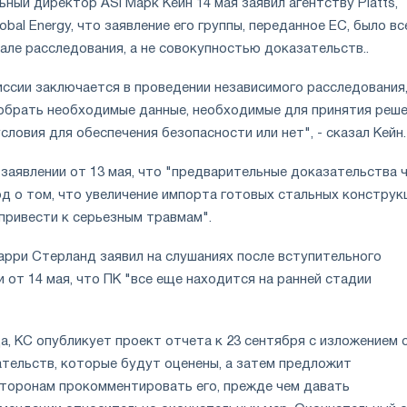
ьный директор ASI Марк Кейн 14 мая заявил агентству Platts,
bal Energy, что заявление его группы, переданное ЕС, было вс
але расследования, а не совокупностью доказательств..
иссии заключается в проведении независимого расследования
обрать необходимые данные, необходимые для принятия реше
словия для обеспечения безопасности или нет", - сказал Кейн.
 заявлении от 13 мая, что "предварительные доказательства 
 о том, что увеличение импорта готовых стальных конструк
привести к серьезным травмам".
рри Стерланд заявил на слушаниях после вступительного
 от 14 мая, что ПК "все еще находится на ранней стадии
а, КС опубликует проект отчета к 23 сентября с изложением 
ательств, которые будут оценены, а затем предложит
торонам прокомментировать его, прежде чем давать