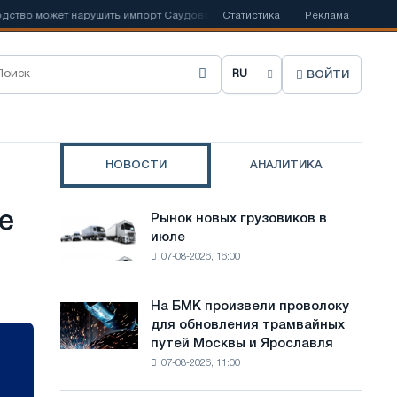
ожет нарушить импорт Саудовской стали
Статистика
📰
Испанский Acerinox отм
Реклама
ВОЙТИ
В
ы
б
НОВОСТИ
АНАЛИТИКА
р
а
е
Рынок новых грузовиков в
Рынок
т
июле
новых
07-08-2026, 16:00
грузовиков
ь
в
я
июле
На БМК произвели проволоку
На
з
для обновления трамвайных
БМК
путей Москвы и Ярославля
произвели
ы
07-08-2026, 11:00
проволоку
к
для