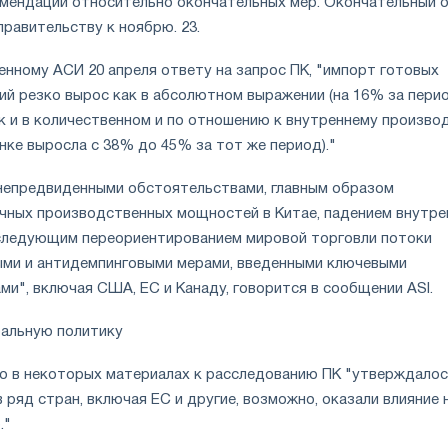
мендации относительно окончательных мер. Окончательный 
равительству к ноябрю. 23.
енному АСИ 20 апреля ответу на запрос ПК, "импорт готовых
ий резко вырос как в абсолютном выражении (на 16% за пери
так и в количественном и по отношению к внутреннему произво
нке выросла с 38% до 45% за тот же период)."
непредвиденными обстоятельствами, главным образом
чных производственных мощностей в Китае, падением внутре
оследующим переориентированием мировой торговли потоки
ми и антидемпинговыми мерами, введенными ключевыми
и", включая США, ЕС и Канаду, говорится в сообщении ASI.
бальную политику
то в некоторых материалах к расследованию ПК "утверждалос
 ряд стран, включая ЕС и другие, возможно, оказали влияние 
."