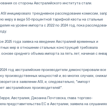
рования со стороны Австралийского института стали.
 ASI инициировало трехдневное расследование комиссии, зап
ю меру в виде 50-процентной тарифной квоты на стальные
елия на уровне импорта с 2022 по 2024 год, пока расследова
оду.
ре 2025 года заявка на введение Австралией временных и
тных мер в отношении стальных конструкций требовала
основе среднего объема импорта за пять лет, начиная с янва
 2024 год австралийские производители демонстрировали все
ку производственных мощностей и, во многих случаях, снижа
оворится в заявлении ASI, и, следовательно, "импорт
чет австралийских производителей".
ерре, Австралия, Джоанна Почтовска, глава торгово-
ела представительства ЕС в Австралии, заявила на слушаниях