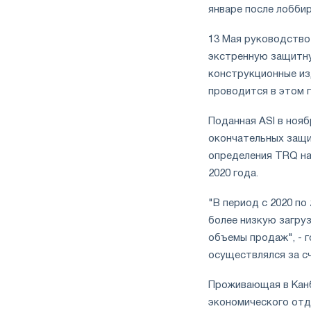
январе после лобби
13 Мая руководство
экстренную защитну
конструкционные изд
проводится в этом г
Поданная ASI в нояб
окончательных защи
определения TRQ на 
2020 года.
"В период с 2020 по
более низкую загруз
объемы продаж", - г
осуществлялся за с
Проживающая в Канб
экономического отд