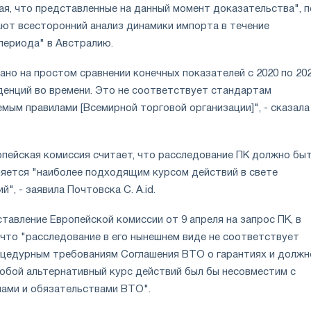
ая, что представленные на данный момент доказательства", п
ают всесторонний анализ динамики импорта в течение
ериода" в Австралию.
но на простом сравнении конечных показателей с 2020 по 20
нденций во времени. Это не соответствует стандартам
мым правилами [Всемирной торговой организации]", - сказала
опейская комиссия считает, что расследование ПК должно бы
ляется "наиболее подходящим курсом действий в свете
", - заявила Почтовска С. А.id.
авление Европейской комиссии от 9 апреля на запрос ПК, в
 что "расследование в его нынешнем виде не соответствует
цедурным требованиям Соглашения ВТО о гарантиях и должн
юбой альтернативный курс действий был бы несовместим с
ами и обязательствами ВТО".