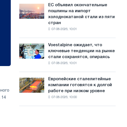
обновления
с
ЕС объявил окончательные
ЕС
трамвайных
пошлины на импорт
объявил
а
путей
холоднокатаной стали из пяти
окончательные
Москвы
й
стран
пошлины
и
07-08-2026, 10:01
на
т
Ярославля
импорт
а
холоднокатаной
Voestalpine ожидает, что
Voestalpine
стали
ключевые тенденции на рынке
ожидает,
из
стали сохранятся, опираясь
что
пяти
07-08-2026, 10:01
ключевые
стран
тенденции
на
Европейские сталелитейные
Европейские
рынке
компании готовятся к долгой
сталелитейные
стали
вного
работе при низком уровне
компании
сохранятся,
 14
07-08-2026, 10:00
готовятся
опираясь
к
на
долгой
диверсификацию
работе
при