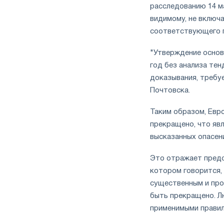
расследованию 14 м
видимому, не включ
соответствующего п
"Утверждение основа
год без анализа те
доказывания, требуе
Почтовска.
Таким образом, Евр
прекращено, что яв
высказанных опасений
Это отражает предст
котором говорится,
существенным и про
быть прекращено. Л
применимыми правил