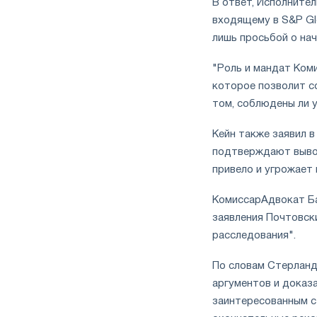
В ответ, Исполнител
входящему в S&P Glo
лишь просьбой о нач
"Роль и мандат Ком
которое позволит с
том, соблюдены ли у
Кейн также заявил в
подтверждают вывод
привело и угрожает 
КомиссарАдвокат Ба
заявления Почтовски
расследования".
По словам Стерланд
аргументов и доказ
заинтересованным с