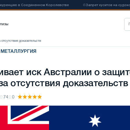
ию в Соединенном Королевстве
📰
Запрет хуситов на судоходство м
лизы
а отсутствия доказательств
Я МЕТАЛЛУРГИЯ
ивает иск Австралии о защит
за отсутствия доказательств
74
0