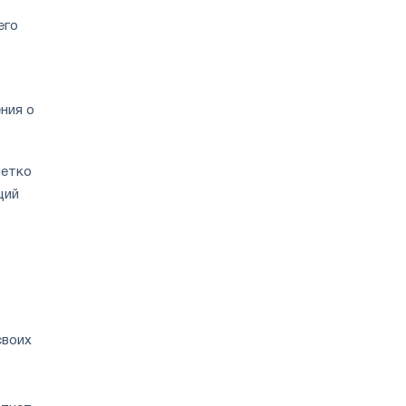
его
,
ния о
четко
ций
своих