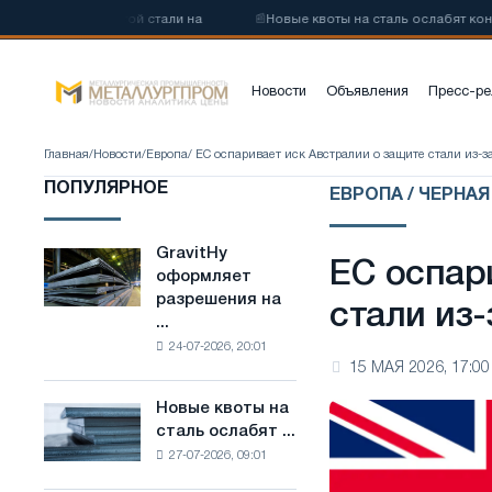
углеродистой стали на
📰
Новые квоты на сталь ослабят конкуренц
Новости
Объявления
Пресс-ре
Главная
/
Новости
/
Европа
/ ЕС оспаривает иск Австралии о защите стали из-з
ПОПУЛЯРНОЕ
ЕВРОПА / ЧЕРНА
GravitHy
GravitHy
ЕС оспар
оформляет
оформляет
разрешения на
разрешения
стали из-
...
на
24-07-2026, 20:01
строительство
15 МАЯ 2026, 17:00
завода
по
Новые квоты на
Новые
производству
сталь ослабят ...
квоты
низкоуглеродистой
27-07-2026, 09:01
на
стали
сталь
на