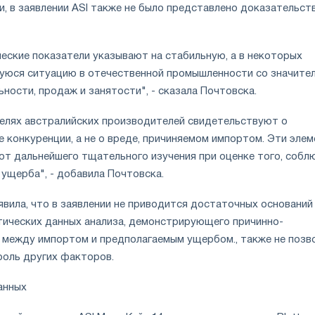
, в заявлении ASI также не было представлено доказательст
еские показатели указывают на стабильную, а в некоторых
уюся ситуацию в отечественной промышленности со значите
ности, продаж и занятости", - сказала Почтовска.
телях австралийских производителей свидетельствуют о
 конкуренции, а не о вреде, причиняемом импортом. Эти элем
ют дальнейшего тщательного изучения при оценке того, собл
 ущерба", - добавила Почтовска.
вила, что в заявлении не приводится достаточных оснований
тических данных анализа, демонстрирующего причинно-
 между импортом и предполагаемым ущербом., также не позв
роль других факторов.
анных