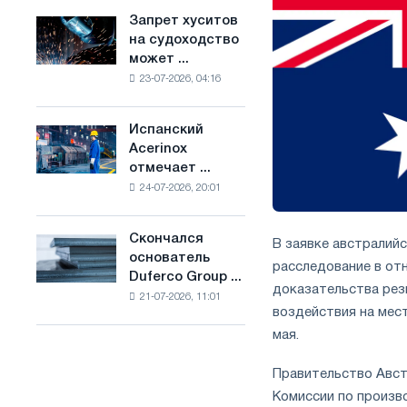
ослабят
основе
Запрет хуситов
Запрет
конкуренцию
водорода
на судоходство
хуситов
в
во
может ...
на
Соединенном
Франции
23-07-2026, 04:16
судоходство
Королевстве
может
нарушить
Испанский
Испанский
импорт
Acerinox
Acerinox
Саудовской
отмечает ...
отмечает
стали
24-07-2026, 20:01
положительную
динамику
во
Скончался
Скончался
В заявке австралий
втором
основатель
основатель
расследование в от
полугодии
Duferco Group ...
Duferco
по
доказательства рез
21-07-2026, 11:01
Group
торговым
воздействия на мес
Бруно
мерам
мая.
Больфо
и
поддержке
Правительство Авст
CBAM
Комиссии по произво