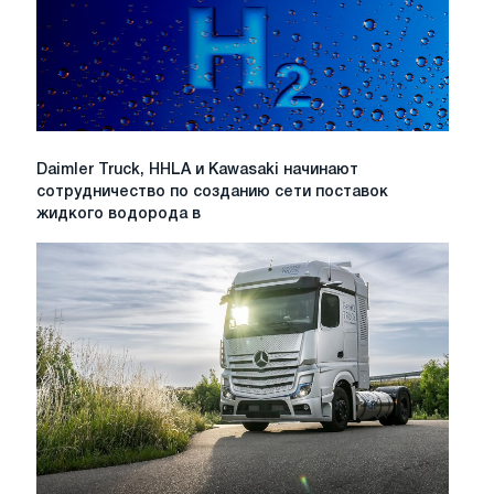
чистой
стали
Daimler
Daimler Truck, HHLA и Kawasaki начинают
Truck,
сотрудничество по созданию сети поставок
HHLA
жидкого водорода в
и
Kawasaki
начинают
сотрудничество
по
созданию
сети
поставок
жидкого
водорода
в
Европу