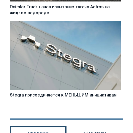
Daimler
Daimler Truck начал испытание тягача Actros на
Truck
жидком водороде
начал
испытание
тягача
Actros
на
жидком
водороде
Stegra
Stegra присоединяется к МЕНЬШИМ инициативам
присоединяется
к
МЕНЬШИМ
инициативам