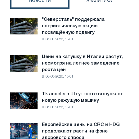
НОВОСТИ
АНАЛИТИКА
"Северсталь" поддержала
"Северсталь"
патриотическую акцию,
поддержала
посвящённую подвигу
патриотическую
06-08-2026, 13:01
акцию,
посвящённую
подвигу
Цены на катушку в Италии растут,
Цены
советской
несмотря на летнее замедление
на
авиации
роста цен
катушку
в
06-08-2026, 13:01
в
годы
Италии
Великой
растут,
Отечественной
Tk accelis в Штутгарте выпускает
Tk
несмотря
войны
новую режущую машину
accelis
на
06-08-2026, 13:01
в
летнее
Штутгарте
замедление
выпускает
роста
Европейские цены на CRC и HDG
Европейские
новую
цен
продолжают расти на фоне
цены
режущую
здорового спроса