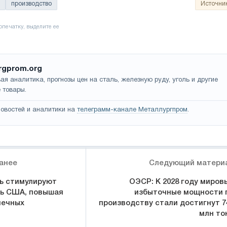
производство
Источни
rgprom.org
ая аналитика, прогнозы цен на сталь, железную руду, уголь и другие
 товары.
овостей и аналитики на
телеграмм-канале Металлургпром
.
анее
Следующий матери
ь стимулируют
ОЭСР: К 2028 году миров
ь США, повышая
избыточные мощности 
нечных
производству стали достигнут 7
млн то