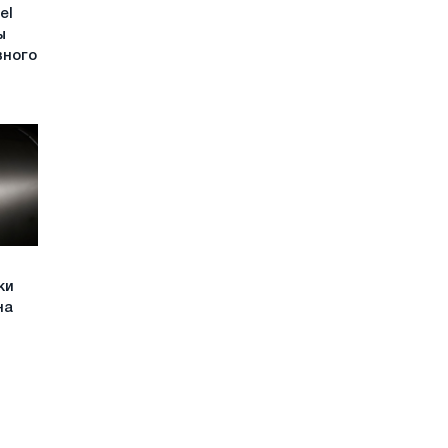
el
ы
вного
ки
на