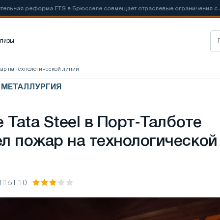
я реформа ETS в Брюсселе совмещает отраслевые ограничения с амбиц
лизы
ожар на технологической линии
Я МЕТАЛЛУРГИЯ
 Tata Steel в Порт‑Талботе
л пожар на технологической
0
51
0