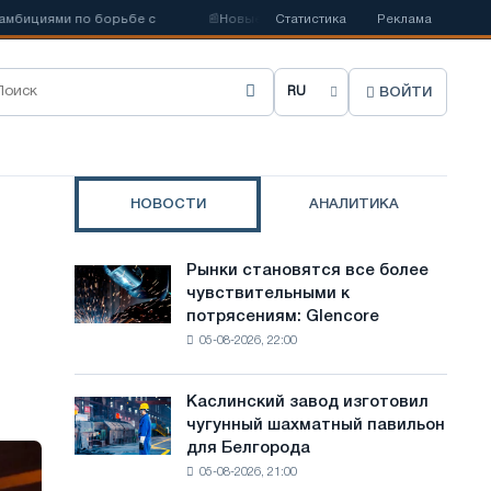
иями по борьбе с
📰
Новые квоты на сталь ослабят конкуренцию в
Статистика
Реклама
ВОЙТИ
В
ы
б
НОВОСТИ
АНАЛИТИКА
р
а
Рынки становятся все более
Рынки
т
чувствительными к
становятся
потрясениям: Glencore
все
ь
05-08-2026, 22:00
более
я
чувствительными
к
з
Каслинский завод изготовил
Каслинский
потрясениям:
чугунный шахматный павильон
завод
ы
Glencore
для Белгорода
изготовил
к
05-08-2026, 21:00
чугунный