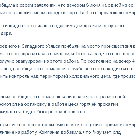
ообщила в своем заявлении, что вечером 3 июня на одной из ее
ний на сталелитейном заводе в Порт-Талботе произошел пожа
то инцидент не связан с недавним демонтажем ее пустого,
ьдера.
еднего и Западного Уэльса прибыли на место происшествия в
я, чтобы справиться с пожаром, и Тата сказал, что весь перс
олучно эвакуирован из этого района. По состоянию на вечер 4
 завод сообщил, что пожарная служба все еще находится на
нить контроль над территорией холодильного цеха, где произ
ании сообщил, что пожар локализовался на ограниченной
есмотря на остановку в работе цеха горячей прокатки,
ожидается, будет быстро возобновлено.
ворится, что она по-прежнему не может оценить причину пожа
лияние на работу. Компания добавила, что "изучает ряд