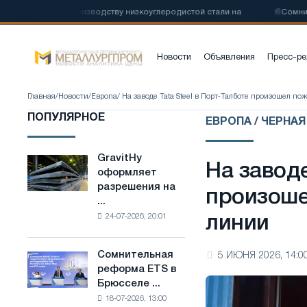
авода по производству низкоуглеродистой стали на
📰
Сомнительна
Новости
Объявления
Пресс-ре
Главная
/
Новости
/
Европа
/ На заводе Tata Steel в Порт‑Талботе произошел п
ПОПУЛЯРНОЕ
ЕВРОПА / ЧЕРНА
GravitHy
GravitHy
На заводе
оформляет
оформляет
разрешения на
разрешения
произоше
...
на
24-07-2026, 20:01
линии
строительство
завода
по
Сомнительная
5 ИЮНЯ 2026, 14:0
Сомнительная
производству
реформа ETS в
реформа
низкоуглеродистой
Брюсселе ...
ETS
стали
18-07-2026, 13:00
в
на