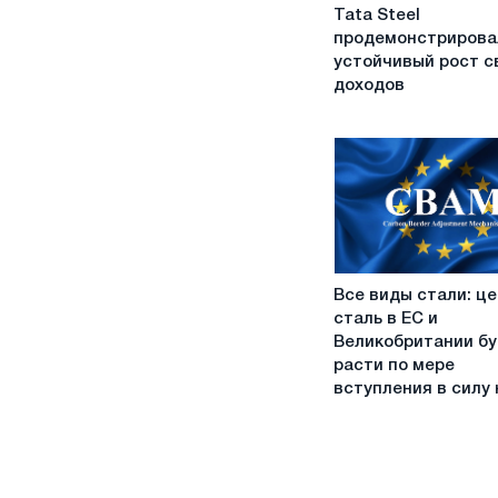
Tata
Tata Steel
Steel
продемонстрирова
продемонстрировал
устойчивый рост с
устойчивый
доходов
рост
своих
доходов
Все
Все виды стали: це
виды
сталь в ЕС и
стали:
Великобритании бу
цены
расти по мере
на
вступления в силу
сталь
в
ЕС
и
Великобритании