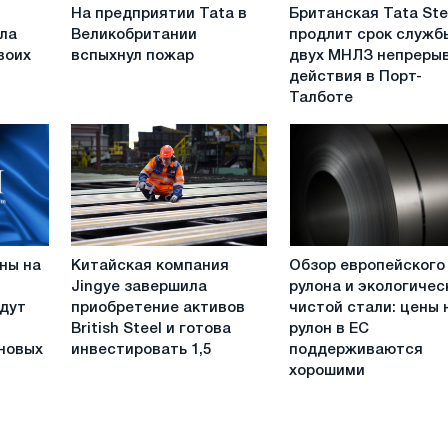
На
Британская
На предприятии Tata в
Британская Tata Ste
предприятии
Tata
ла
Великобритании
продлит срок служб
а
Tata
Steel
воих
вспыхнул пожар
двух МНЛЗ непреры
в
продлит
действия в Порт-
Великобритании
срок
Талботе
вспыхнул
службы
пожар
двух
МНЛЗ
непрерывного
действия
в
Порт-
Китайская
Обзор
Талботе
ны на
Китайская компания
Обзор европейского
компания
европейского
Jingye завершила
рулона и экологичес
Jingye
рулона
дут
приобретение активов
чистой стали: цены 
завершила
и
British Steel и готова
рулон в ЕС
приобретение
экологически
 новых
инвестировать 1,5
поддерживаются
активов
чистой
хорошими
British
стали:
Steel
цены
и
на
готова
рулон