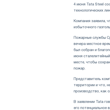
4 июня Tata Steel с
технологических ли
Компания заявила, ч
избыточного газгол
Пожарные службы Ср
вечера местное врем
был собран и благоп
июня сталелитейный
месте, чтобы сохра
пожар.
Представитель комп
территории и что, н
производство, как 
В заявлении Tata го
его потенциальное в