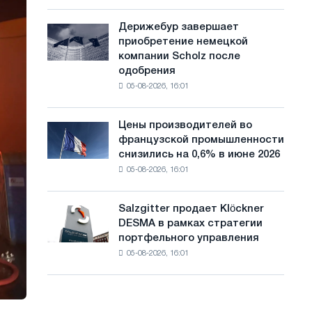
шахматный
с
павильон
Дерижебур завершает
Дерижебур
а
для
приобретение немецкой
завершает
Белгорода
й
компании Scholz после
приобретение
одобрения
немецкой
т
05-08-2026, 16:01
компании
а
Scholz
после
Цены производителей во
Цены
одобрения
французской промышленности
производителей
Европейской
снизились на 0,6% в июне 2026
во
комиссии
05-08-2026, 16:01
французской
промышленности
снизились
Salzgitter продает Klöckner
Salzgitter
на
DESMA в рамках стратегии
продает
0,6%
портфельного управления
Klöckner
в
05-08-2026, 16:01
DESMA
июне
в
2026
рамках
года
стратегии
по