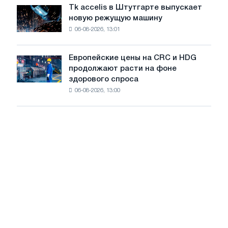
растут,
Отечественной
Tk accelis в Штутгарте выпускает
Tk
несмотря
войны
новую режущую машину
accelis
на
06-08-2026, 13:01
в
летнее
Штутгарте
замедление
выпускает
роста
Европейские цены на CRC и HDG
Европейские
новую
цен
продолжают расти на фоне
цены
режущую
здорового спроса
на
машину
06-08-2026, 13:00
CRC
и
HDG
продолжают
расти
на
фоне
здорового
спроса