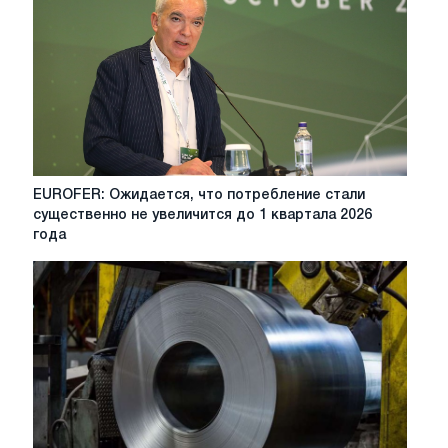
в
2025
году,
поскольку
сократятся
как
экспорт,
так
и
EUROFER:
EUROFER: Ожидается, что потребление стали
импорт
Ожидается,
существенно не увеличится до 1 квартала 2026
что
года
потребление
стали
существенно
не
увеличится
до
1
квартала
2026
года