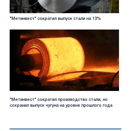
"Метинвест"
"Метинвест" сократил выпуск стали на 13%
сократил
выпуск
стали
на
13%
"Метинвест"
"Метинвест" сократил производство стали, но
сократил
сохранил выпуск чугуна на уровне прошлого года
производство
стали,
но
сохранил