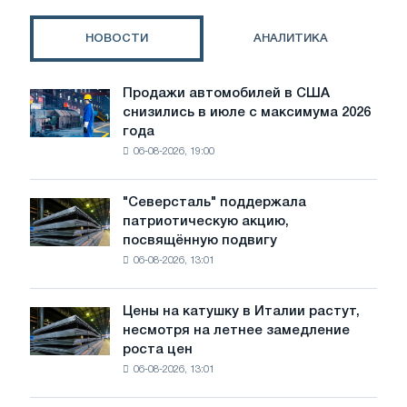
выпуск
чугуна
НОВОСТИ
АНАЛИТИКА
на
уровне
прошлого
Продажи автомобилей в США
Продажи
года
снизились в июле с максимума 2026
автомобилей
года
в
06-08-2026, 19:00
США
снизились
в
"Северсталь" поддержала
"Северсталь"
июле
патриотическую акцию,
поддержала
с
посвящённую подвигу
патриотическую
максимума
06-08-2026, 13:01
акцию,
2026
посвящённую
года
подвигу
Цены на катушку в Италии растут,
Цены
советской
несмотря на летнее замедление
на
авиации
роста цен
катушку
в
06-08-2026, 13:01
в
годы
Италии
Великой