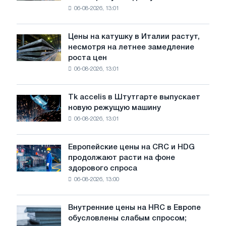
06-08-2026, 13:01
акцию,
посвящённую
подвигу
Цены на катушку в Италии растут,
Цены
советской
несмотря на летнее замедление
на
авиации
роста цен
катушку
в
06-08-2026, 13:01
в
годы
Италии
Великой
растут,
Отечественной
Tk accelis в Штутгарте выпускает
Tk
несмотря
войны
новую режущую машину
accelis
на
06-08-2026, 13:01
в
летнее
Штутгарте
замедление
выпускает
роста
Европейские цены на CRC и HDG
Европейские
новую
цен
продолжают расти на фоне
цены
режущую
здорового спроса
на
машину
06-08-2026, 13:00
CRC
и
HDG
Внутренние цены на HRC в Европе
Внутренние
продолжают
обусловлены слабым спросом;
цены
расти