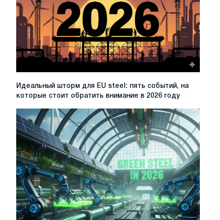
Идеальный
Идеальный шторм для EU steel: пять событий, на
шторм
которые стоит обратить внимание в 2026 году
для
EU
steel:
пять
событий,
на
которые
стоит
обратить
внимание
в
2026