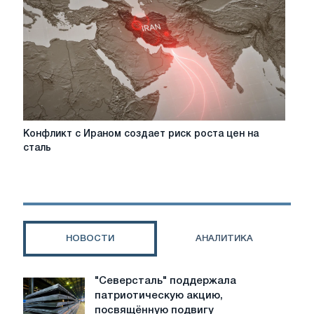
увеличится
до
1
квартала
2026
года
Конфликт
Конфликт с Ираном создает риск роста цен на
с
сталь
Ираном
создает
риск
роста
цен
на
НОВОСТИ
АНАЛИТИКА
сталь
"Северсталь" поддержала
"Северсталь"
патриотическую акцию,
поддержала
посвящённую подвигу
патриотическую