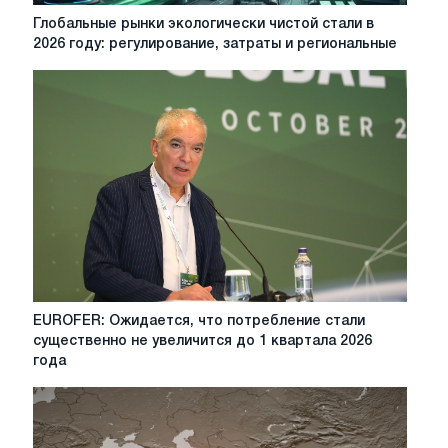
году
Глобальные
Глобальные рынки экологически чистой стали в
рынки
2026 году: регулирование, затраты и региональные
экологически
чистой
стали
в
2026
году:
регулирование,
затраты
и
региональные
различия
EUROFER:
EUROFER: Ожидается, что потребление стали
Ожидается,
существенно не увеличится до 1 квартала 2026
что
года
потребление
стали
существенно
не