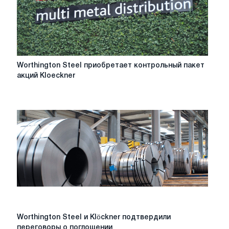
Worthington
Worthington Steel приобретает контрольный пакет
Steel
акций Kloeckner
приобретает
контрольный
пакет
акций
Kloeckner
Worthington
Worthington Steel и Klöckner подтвердили
Steel
переговоры о поглощении