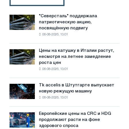
Steel
вступает
в
"Северсталь" поддержала
"Северсталь"
переговоры
патриотическую акцию,
поддержала
посвящённую подвигу
патриотическую
06-08-2026, 13:01
акцию,
посвящённую
подвигу
Цены на катушку в Италии растут,
Цены
советской
несмотря на летнее замедление
на
авиации
роста цен
катушку
в
06-08-2026, 13:01
в
годы
Италии
Великой
растут,
Отечественной
Tk accelis в Штутгарте выпускает
Tk
несмотря
войны
новую режущую машину
accelis
на
06-08-2026, 13:01
в
летнее
Штутгарте
замедление
выпускает
роста
Европейские цены на CRC и HDG
Европейские
новую
цен
продолжают расти на фоне
цены
режущую
здорового спроса
на