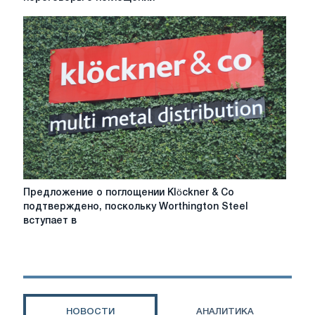
и
Klöckner
подтвердили
переговоры
о
поглощении
Предложение
Предложение о поглощении Klöckner & Co
о
подтверждено, поскольку Worthington Steel
поглощении
вступает в
Klöckner
&
Co
подтверждено,
поскольку
Worthington
НОВОСТИ
АНАЛИТИКА