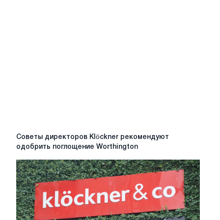
Советы
Советы директоров Klöckner рекомендуют
директоров
одобрить поглощение Worthington
Klöckner
рекомендуют
одобрить
поглощение
Worthington