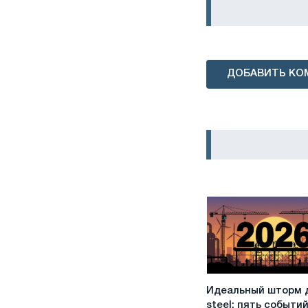
ДОБАВИТЬ КО
Идеальный
Идеальный шторм 
шторм
steel: пять событий