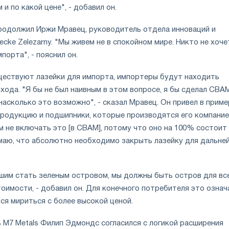
и по какой цене", - добавил он.
родолжил Иржи Мравец, руководитель отдела инноваций и
ecke Zelezarny. "Мы живем не в спокойном мире. Никто не хоче
порта", - пояснил он.
уществуют лазейки для импорта, импортеры будут находить
хода. "Я бы не был наивным в этом вопросе, я бы сделал CBA
насколько это возможно", - сказал Мравец. Он привел в приме
одукцию и подшипники, которые производятся его компание
 не включать это [в CBAM], потому что оно на 100% состоит
умаю, что абсолютно необходимо закрыть лазейку для дальне
ешим стать зеленым островом, мы должны быть остров для вс
оимости, - добавил он. Для конечного потребителя это означ
тся мириться с более высокой ценой.
 M7 Metals Филип Эдмондс согласился с логикой расширения