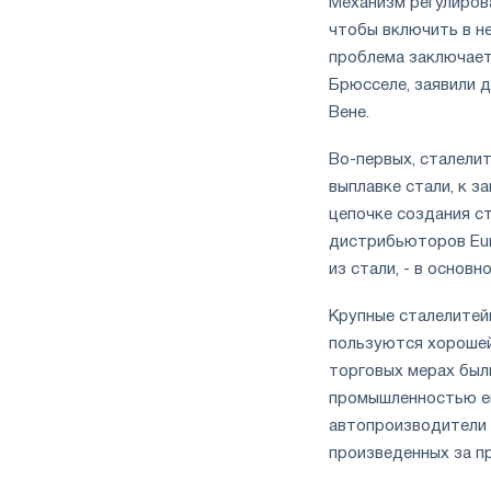
Механизм регулиров
чтобы включить в н
проблема заключает
Брюсселе, заявили д
Вене.
Во-первых, сталели
выплавке стали, к з
цепочке создания с
дистрибьюторов Euro
из стали, - в основ
Крупные сталелитей
пользуются хорошей
торговых мерах был
промышленностью ещ
автопроизводители 
произведенных за п