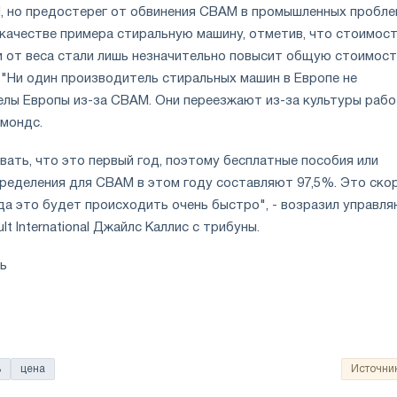
 но предостерег от обвинения CBAM в промышленных пробле
 качестве примера стиральную машину, отметив, что стоимос
 от веса стали лишь незначительно повысит общую стоимост
 "Ни один производитель стиральных машин в Европе не
елы Европы из-за CBAM. Они переезжают из-за культуры рабо
дмондс.
ать, что это первый год, поэтому бесплатные пособия или
ределения для CBAM в этом году составляют 97,5%. Это ско
ода это будет происходить очень быстро", - возразил управл
t International Джайлс Каллис с трибуны.
ль
ь
цена
Источни