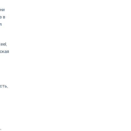
ени
в в
л
eel,
еская
сть,
,