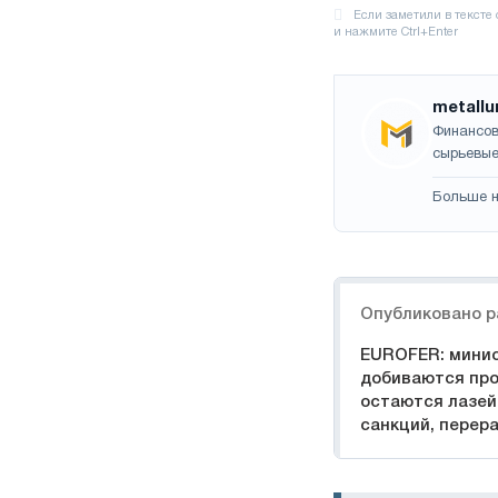
metallu
Финансов
сырьевые
Больше н
Навигация
Опубликовано р
EUROFER: мини
добиваются про
остаются лазей
санкций, перер