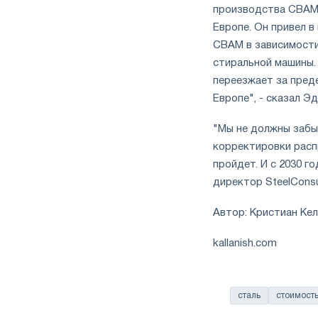
производства CBAM,
Европе. Он привел в
CBAM в зависимости
стиральной машины.
переезжает за пред
Европе", - сказал Э
"Мы не должны забыв
корректировки расп
пройдет. И с 2030 г
директор SteelConsul
Автор: Кристиан Ке
kallanish.com
сталь
стоимост