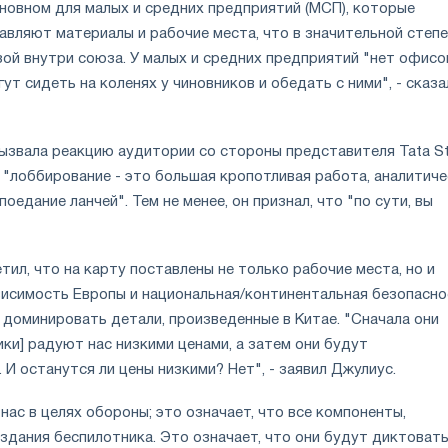
сновном для малых и средних предприятий (МСП), которые
авляют материалы и рабочие места, что в значительной степ
ой внутри союза. У малых и средних предприятий "нет офисо
гут сидеть на коленях у чиновников и обедать с ними", - сказа
ызвала реакцию аудитории со стороны представителя Tata St
 "лоббирование - это большая кропотливая работа, аналитич
поедание ланчей". Тем не менее, он признал, что "по сути, вы
ил, что на карту поставлены не только рабочие места, но и
исимость Европы и национальная/континентальная безопасно
 доминировать детали, произведенные в Китае. "Сначала они
ки] радуют нас низкими ценами, а затем они будут
 И останутся ли цены низкими? Нет", - заявил Джулиус.
ас в целях обороны; это означает, что все компоненты,
здания беспилотника. Это означает, что они будут диктовать