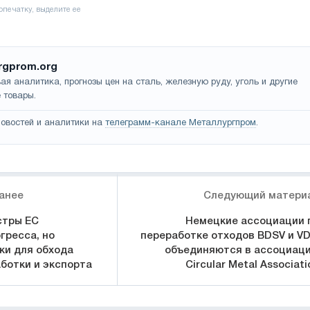
rgprom.org
ая аналитика, прогнозы цен на сталь, железную руду, уголь и другие
 товары.
овостей и аналитики на
телеграмм-канале Металлургпром
.
анее
Следующий матери
стры ЕС
Немецкие ассоциации 
гресса, но
переработке отходов BDSV и V
ки для обхода
объединяются в ассоциац
аботки и экспорта
Circular Metal Associati