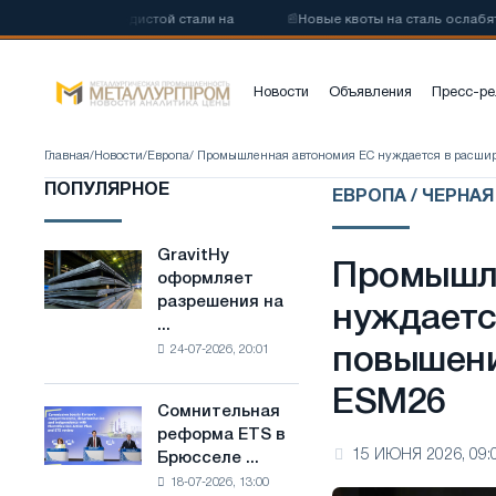
зкоуглеродистой стали на
📰
Новые квоты на сталь ослабят конкур
Новости
Объявления
Пресс-ре
Главная
/
Новости
/
Европа
/ Промышленная автономия ЕС нуждается в расшир
ПОПУЛЯРНОЕ
ЕВРОПА / ЧЕРНА
GravitHy
GravitHy
Промышл
оформляет
оформляет
разрешения на
разрешения
нуждаетс
...
на
24-07-2026, 20:01
повышени
строительство
завода
ESM26
по
Сомнительная
Сомнительная
производству
реформа ETS в
реформа
низкоуглеродистой
15 ИЮНЯ 2026, 09:
Брюсселе ...
ETS
стали
18-07-2026, 13:00
в
на