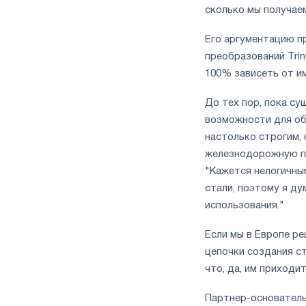
сколько мы получаем 
Его аргументацию п
преобразований Trin
100% зависеть от им
До тех пор, пока с
возможности для об
настолько строгим, 
железнодорожную пр
"Кажется нелогичным
стали, поэтому я д
использования."
Если мы в Европе р
цепочки создания ст
что, да, им приходи
Партнер-основатель