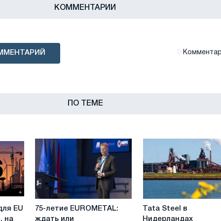
КОММЕНТАРИИ
ММЕНТАРИЙ
Комментари
ПО ТЕМЕ
75-
Tata
для EU
75-летие EUROMETAL:
Tata Steel в
летие
Steel
, на
ждать или
Нидерландах