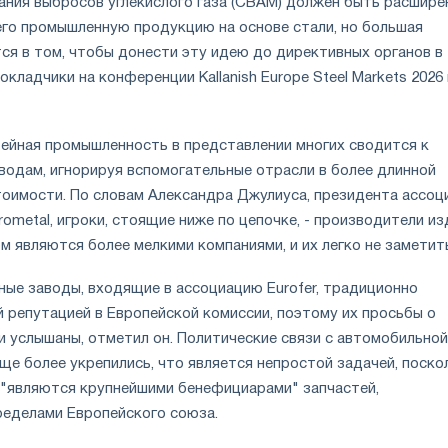
ания выбросов углекислого газа (CBAM) должен быть расшире
его промышленную продукцию на основе стали, но большая
ся в том, чтобы донести эту идею до директивных органов в
окладчики на конференции Kallanish Europe Steel Markets 2026 
тейная промышленность в представлении многих сводится к
аводам, игнорируя вспомогательные отрасли в более длинной
тоимости. По словам Александра Джулиуса, президента ассоц
metal, игроки, стоящие ниже по цепочке, - производители из
ном являются более мелкими компаниями, и их легко не заметит
ные заводы, входящие в ассоциацию Eurofer, традиционно
 репутацией в Европейской комиссии, поэтому их просьбы о
и услышаны, отметил он. Политические связи с автомобильной
е более укрепились, что является непростой задачей, поско
"являются крупнейшими бенефициарами" запчастей,
ределами Европейского союза.