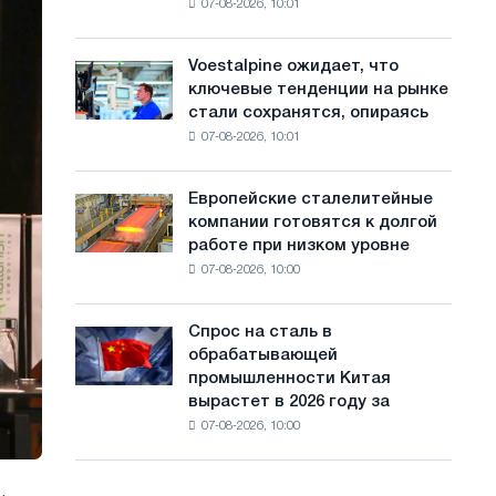
07-08-2026, 10:01
на
с
Ярославля
импорт
а
холоднокатаной
Voestalpine ожидает, что
Voestalpine
стали
й
ключевые тенденции на рынке
ожидает,
из
стали сохранятся, опираясь
что
т
пяти
07-08-2026, 10:01
ключевые
стран
а
тенденции
на
Европейские сталелитейные
Европейские
рынке
компании готовятся к долгой
сталелитейные
стали
работе при низком уровне
компании
сохранятся,
07-08-2026, 10:00
готовятся
опираясь
к
на
долгой
диверсификацию
Спрос на сталь в
Спрос
работе
обрабатывающей
на
при
промышленности Китая
сталь
низком
вырастет в 2026 году за
в
уровне
07-08-2026, 10:00
обрабатывающей
воды
промышленности
Китая