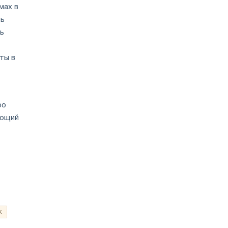
мах в
ть
ь
ты в
ро
яющий
к