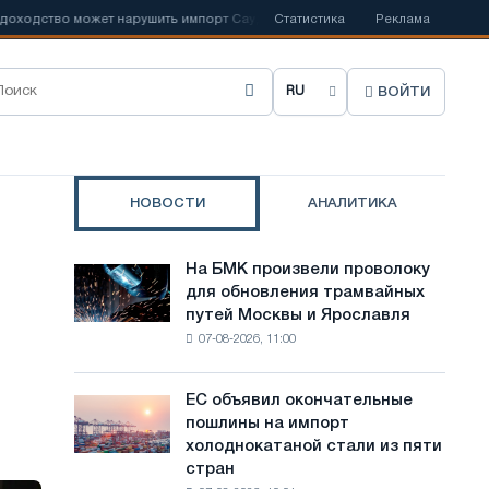
о может нарушить импорт Саудовской стали
Статистика
📰
Испанский Acerinox 
Реклама
ВОЙТИ
В
ы
б
НОВОСТИ
АНАЛИТИКА
р
а
На БМК произвели проволоку
На
т
для обновления трамвайных
БМК
путей Москвы и Ярославля
произвели
ь
07-08-2026, 11:00
проволоку
я
для
обновления
з
ЕС объявил окончательные
ЕС
трамвайных
пошлины на импорт
объявил
ы
путей
холоднокатаной стали из пяти
окончательные
Москвы
к
стран
пошлины
и