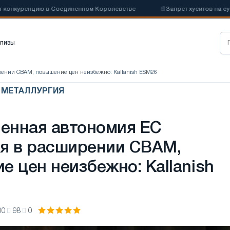
енцию в Соединенном Королевстве
📰
Запрет хуситов на судоходств
лизы
ении CBAM, повышение цен неизбежно: Kallanish ESM26
Я МЕТАЛЛУРГИЯ
енная автономия ЕС
я в расширении CBAM,
е цен неизбежно: Kallanish
00
98
0