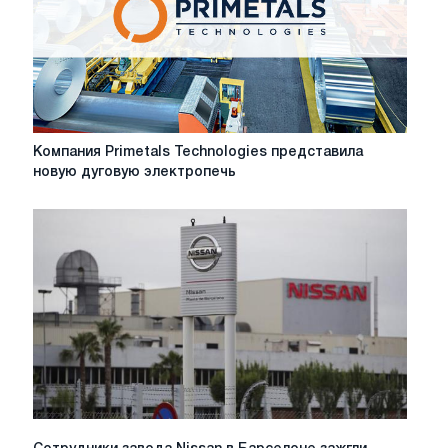
Компания
Компания Primetals Technologies представила
Primetals
новую дуговую электропечь
Technologies
представила
новую
дуговую
электропечь
Сотрудники