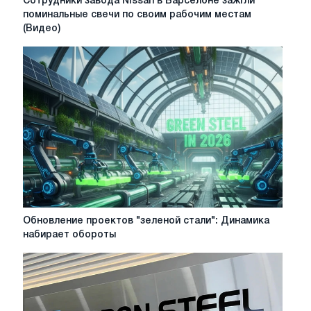
Сотрудники завода Nissan в Барселоне зажгли
завода
поминальные свечи по своим рабочим местам
Nissan
(Видео)
в
Барселоне
зажгли
поминальные
свечи
по
своим
рабочим
местам
(Видео)
Обновление
Обновление проектов "зеленой стали": Динамика
проектов
набирает обороты
"зеленой
стали":
Динамика
набирает
обороты