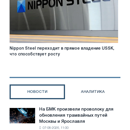
Nippon
Nippon Steel переходит в прямое владение USSK,
Steel
что способствует росту
переходит
в
прямое
владение
USSK,
что
НОВОСТИ
АНАЛИТИКА
способствует
росту
На БМК произвели проволоку для
На
обновления трамвайных путей
БМК
Москвы и Ярославля
произвели
07-08-2026, 11:00
проволоку