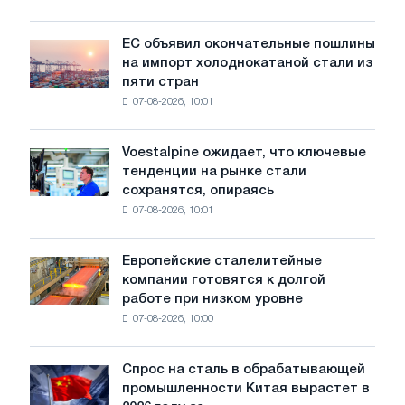
для
обновления
ЕС объявил окончательные пошлины
ЕС
трамвайных
на импорт холоднокатаной стали из
объявил
путей
пяти стран
окончательные
Москвы
07-08-2026, 10:01
пошлины
и
на
Ярославля
импорт
Voestalpine ожидает, что ключевые
Voestalpine
холоднокатаной
тенденции на рынке стали
ожидает,
стали
сохранятся, опираясь
что
из
07-08-2026, 10:01
ключевые
пяти
тенденции
стран
на
Европейские сталелитейные
Европейские
рынке
компании готовятся к долгой
сталелитейные
стали
работе при низком уровне
компании
сохранятся,
07-08-2026, 10:00
готовятся
опираясь
к
на
долгой
диверсификацию
Спрос на сталь в обрабатывающей
Спрос
работе
промышленности Китая вырастет в
на
при