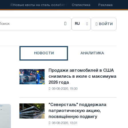
вые квоты на сталь ослабят конкуренцию в Соединенном Королевстве
Статистика
Реклама
ВОЙТИ
В
ы
б
НОВОСТИ
АНАЛИТИКА
р
а
Продажи автомобилей в США
Продажи
т
снизились в июле с максимума
автомобилей
2026 года
в
ь
06-08-2026, 19:00
США
я
снизились
в
з
"Северсталь" поддержала
"Северсталь"
июле
патриотическую акцию,
поддержала
ы
с
посвящённую подвигу
патриотическую
максимума
к
06-08-2026, 13:01
акцию,
2026