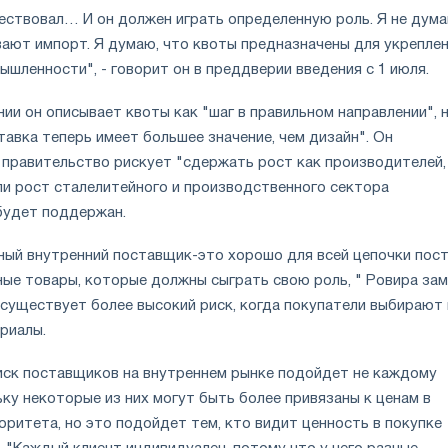
ествовал… И он должен играть определенную роль. Я не дума
вают импорт. Я думаю, что квоты предназначены для укрепле
шленности", - говорит он в преддверии введения с 1 июля.
ии он описывает квоты как "шаг в правильном направлении", 
тавка теперь имеет большее значение, чем дизайн". Он
 правительство рискует "сдержать рост как производителей,
ли рост сталелитейного и производственного сектора
будет поддержан.
ьный внутренний поставщик-это хорошо для всей цепочки пост
ные товары, которые должны сыграть свою роль, " Ровира зам
 существует более высокий риск, когда покупатели выбирают 
риалы.
оиск поставщиков на внутреннем рынке подойдет не каждому
ку некоторые из них могут быть более привязаны к ценам в
оритета, но это подойдет тем, кто видит ценность в покупке