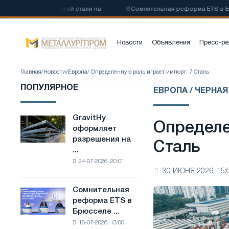
оуглеродистой стали на
📰
Сомнительная реформа ETS в Брюсселе 
Новости
Объявления
Пресс-ре
Главная
/
Новости
/
Европа
/ Определенную роль играет импорт: 7 Сталь
ПОПУЛЯРНОЕ
ЕВРОПА / ЧЕРНА
GravitHy
GravitHy
Определе
оформляет
оформляет
разрешения на
разрешения
Сталь
...
на
24-07-2026, 20:01
строительство
30 ИЮНЯ 2026, 15:
завода
по
Сомнительная
Сомнительная
производству
реформа ETS в
реформа
низкоуглеродистой
Брюсселе ...
ETS
стали
18-07-2026, 13:00
в
на