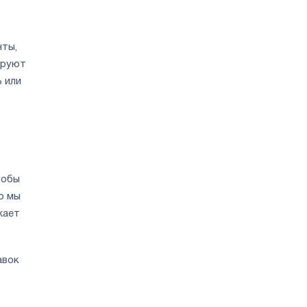
нты,
ируют
 или
тобы
о мы
жает
авок