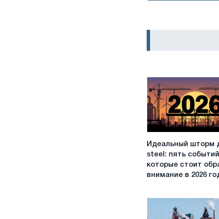
Идеальный
Идеальный шторм 
шторм
steel: пять событий
для
которые стоит обр
EU
внимание в 2026 го
steel:
пять
событий,
на