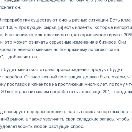
 "Каждый клиент индивидуален, потому что у него разные
ясняет он.
й переработки существуют очень разные ситуации. Есть клие
т 100% продукции, сырья, [и] есть клиенты, которые импорт
и. Я не понимаю, как для клиентов, которые импортируют 30%
, это может означать серьезные изменения в бизнесе. Они
ровать немного меньше, но по-прежнему полагаются на
", - добавляет он.
т будет меняться, страна происхождения, продукт будут
нут перебои. Отечественный поставщик должен быть рядом, ч
ку поставок и клиентов на протяжении многих лет, потому чт
 20 лет и рассчитываем проработать здесь еще 20", - продол
д планирует перераспределить часть своих экспортных пост
нний рынок, а также увеличить свои складские запасы, чтобы
удовлетворить любой растущий спрос.