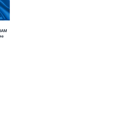
CBAM
ие