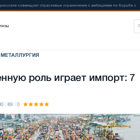
совмещает отраслевые ограничения с амбициями по борьбе с
📰
Но
лизы
Я МЕТАЛЛУРГИЯ
нную роль играет импорт: 7
00
89
0