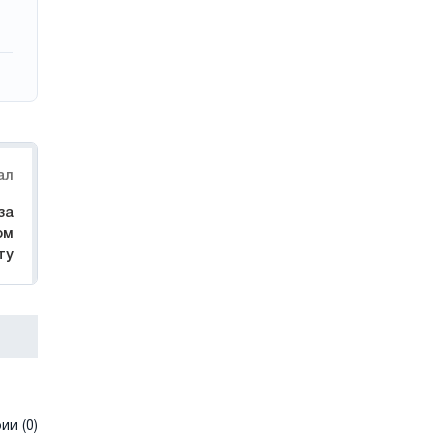
ал
за
ом
ту
и (0)