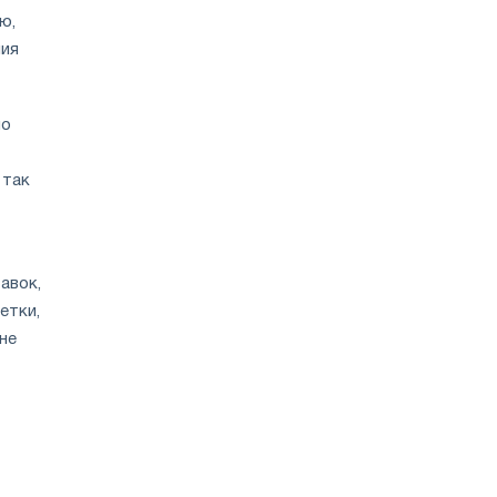
на
ю,
фоне
ния
здорового
спроса
но
 так
авок,
етки,
не