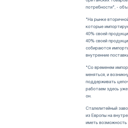
британских товаров.
потребности", - объ
"На рынке вторично
которые импортирую
40% своей продукци
40% своей продукции
собираются импорти
внутренние поставки
"Со временем импор
меняться, и возник
поддерживать цепоч
работаем здесь уже
он.
Сталелитейный заво
из Европы на внутре
иметь возможность 