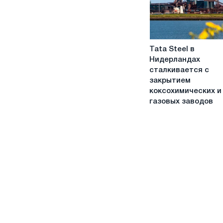
которые
стоит
обратить
внимание
Tata
в
Tata Steel в
Steel
2026
Нидерландах
в
году
сталкивается с
Нидерландах
закрытием
сталкивается
коксохимических и
с
газовых заводов
закрытием
коксохимических
и
газовых
заводов