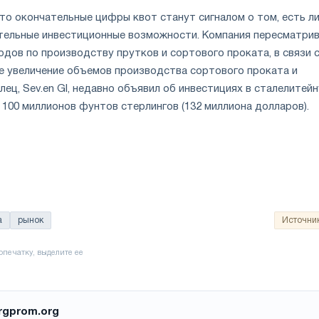
то окончательные цифры квот станут сигналом о том, есть л
тельные инвестиционные возможности. Компания пересматри
дов по производству прутков и сортового проката, в связи 
 увеличение объемов производства сортового проката и
лец, Sev.en GI, недавно объявил об инвестициях в сталелитей
100 миллионов фунтов стерлингов (132 миллиона долларов).
а
рынок
Источни
rgprom.org