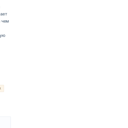
и
вает
с чем
ную
к