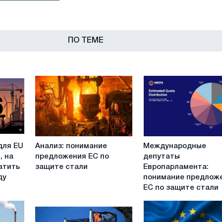
ПО ТЕМЕ
Анализ:
Международные
для EU
Анализ: понимание
Международные
понимание
депутаты
, на
предложения ЕС по
депутаты
предложения
Европарламента:
атить
защите стали
Европарламента:
ЕС
понимание
ду
понимание предлож
по
предложения
ЕС по защите стали
защите
ЕС
стали
по
защите