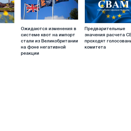
стали
Ожидаются
Предварительные
Ожидаются изменения в
Предварительные
изменения
значения
системе квот на импорт
значения расчета 
в
расчета
стали из Великобритании
проходят голосован
системе
CBAM
на фоне негативной
комитета
квот
проходят
реакции
на
голосование
импорт
комитета
стали
из
Великобритании
на
фоне
негативной
реакции
отрасли