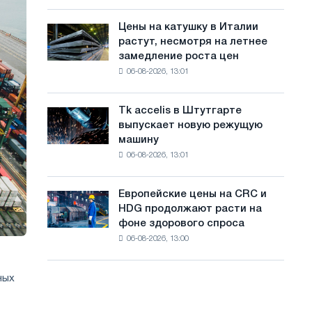
посвящённую
с
года
подвигу
Цены на катушку в Италии
Цены
а
советской
растут, несмотря на летнее
на
авиации
й
замедление роста цен
катушку
в
06-08-2026, 13:01
в
т
годы
Италии
Великой
а
растут,
Отечественной
Tk accelis в Штутгарте
Tk
несмотря
войны
выпускает новую режущую
accelis
на
машину
в
летнее
06-08-2026, 13:01
Штутгарте
замедление
выпускает
роста
новую
цен
Европейские цены на CRC и
Европейские
режущую
HDG продолжают расти на
цены
машину
фоне здорового спроса
на
06-08-2026, 13:00
CRC
и
HDG
ных
продолжают
расти