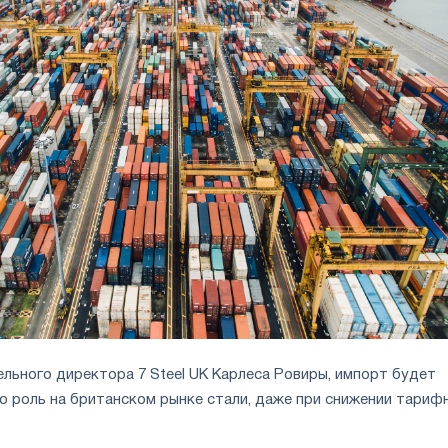
льного директора 7 Steel UK Карлеса Ровиры, импорт будет
ю роль на британском рынке стали, даже при снижении тариф