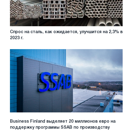
Спрос
Спрос на сталь, как ожидается, улучшится на 2,3% в
на
2023 г.
сталь,
как
ожидается,
улучшится
на
2,3%
в
2023
г.
Business
Business Finland выделяет 20 миллионов евро на
Finland
поддержку программы SSAB по производству
выделяет