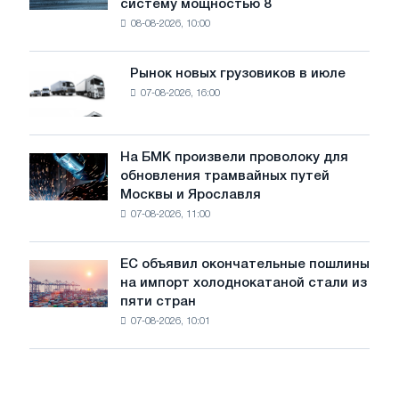
систему мощностью 8
устанавливает
безопасности
08-08-2026, 10:00
фотоэлектрическую
поставок
систему
мощностью
Рынок новых грузовиков в июле
Рынок
8
07-08-2026, 16:00
новых
МВт
грузовиков
для
в
достижения
июле
На БМК произвели проволоку для
целей
На
обновления трамвайных путей
обезуглероживания
БМК
Москвы и Ярославля
произвели
07-08-2026, 11:00
проволоку
для
обновления
ЕС объявил окончательные пошлины
ЕС
трамвайных
на импорт холоднокатаной стали из
объявил
путей
пяти стран
окончательные
Москвы
07-08-2026, 10:01
пошлины
и
на
Ярославля
импорт
холоднокатаной