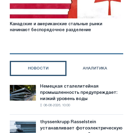
Канадские
Канадские и американские стальные рынки
и
начинают беспорядочное разделение
американские
стальные
рынки
начинают
беспорядочное
разделение
НОВОСТИ
АНАЛИТИКА
Немецкая сталелитейная
Немецкая
промышленность предупреждает:
сталелитейная
низкий уровень воды
промышленность
08-08-2026, 10:00
предупреждает:
низкий
уровень
thyssenkrupp Rasselstein
thyssenkrupp
воды
устанавливает фотоэлектрическую
Rasselstein
угрожает