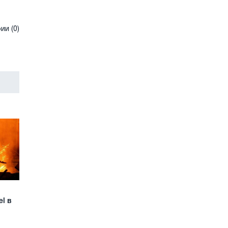
и (0)
el в