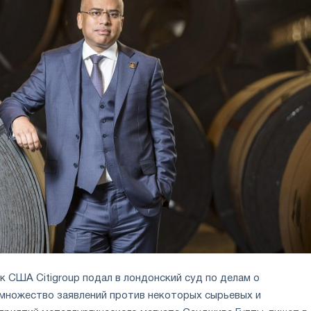
к США Citigroup подал в лондонский суд по делам о
множество заявлений против некоторых сырьевых и