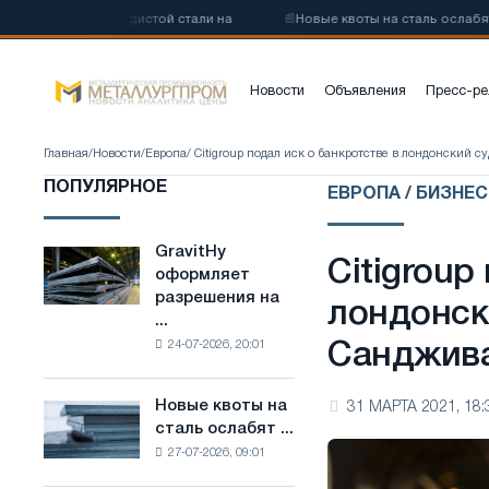
у низкоуглеродистой стали на
📰
Новые квоты на сталь ослабят ко
Новости
Объявления
Пресс-ре
Главная
/
Новости
/
Европа
/ Citigroup подал иск о банкротстве в лондонский 
ПОПУЛЯРНОЕ
ЕВРОПА / БИЗНЕ
GravitHy
GravitHy
Citigroup
оформляет
оформляет
разрешения на
разрешения
лондонск
...
на
24-07-2026, 20:01
Санджива 
строительство
завода
по
Новые квоты на
31 МАРТА 2021, 18:
Новые
производству
сталь ослабят ...
квоты
низкоуглеродистой
27-07-2026, 09:01
на
стали
сталь
на