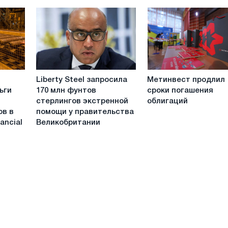
прекратил
в
платить
предоставлении
по
финансовой
кредитам
помощи
Greensill
Liberty
Метинвест
Liberty Steel запросила
Метинвест продлил
Steel
продлил
ьги
170 млн фунтов
сроки погашения
запросила
сроки
стерлингов экстренной
облигаций
170
погашения
ов в
помощи у правительства
млн
облигаций
ancial
Великобритании
в
фунтов
стерлингов
экстренной
помощи
у
правительства
Великобритании