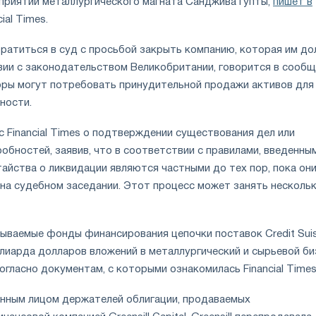
риятий металлургического магната Санджива Гупты,
пишет в
cial Times
.
ратиться в суд с просьбой закрыть компанию, которая им д
твии с законодательством Великобритании, говорится в сообщ
оры могут потребовать принудительной продажи активов для
ности.
 Financial Times о подтверждении существования дел или
бностей, заявив, что в соответствии с правилами, введенны
айства о ликвидации являются частными до тех пор, пока они
на судебном заседании. Этот процесс может занять несколь
зываемые фонды финансирования цепочки поставок Credit Sui
ллиарда долларов вложений в металлургический и сырьевой би
 согласно документам, с которыми ознакомилась Financial Times
ренным лицом держателей облигации, продаваемых