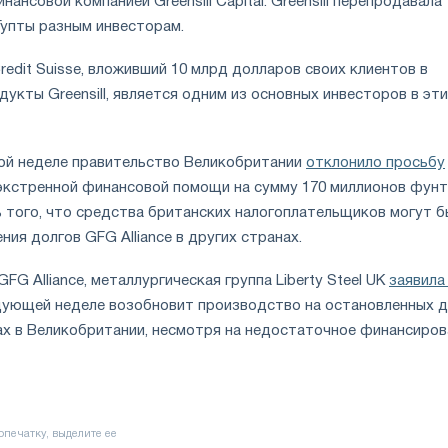
ансовой компанией Greensill Capital. Greensill перепродавала
Гупты разным инвесторам.
edit Suisse, вложивший 10 млрд долларов своих клиентов в
укты Greensill, является одним из основных инвесторов в эти
той неделе правительство Великобритании
отклонило просьбу
экстренной финансовой помощи на сумму 170 миллионов фун
ь того, что средства британских налогоплательщиков могут 
ния долгов GFG Alliance в других странах.
FG Alliance, металлургическая группа Liberty Steel UK
заявила
едующей неделе возобновит производство на остановленных 
ах в Великобритании, несмотря на недостаточное финансиров