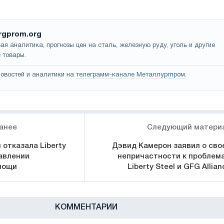
rgprom.org
ая аналитика, прогнозы цен на сталь, железную руду, уголь и другие
 товары.
овостей и аналитики на
телеграмм-канале Металлургпром
.
анее
Следующий матери
отказала Liberty
Дэвид Камерон заявил о сво
тавлении
непричастности к проблем
мощи
Liberty Steel и GFG Allian
КОММЕНТАРИИ