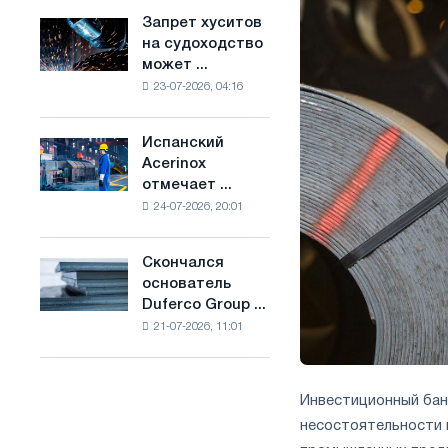
ослабят
основе
Запрет хуситов
Запрет
конкуренцию
водорода
на судоходство
хуситов
в
во
может ...
на
Соединенном
Франции
23-07-2026, 04:16
судоходство
Королевстве
может
нарушить
Испанский
Испанский
импорт
Acerinox
Acerinox
Саудовской
отмечает ...
отмечает
стали
24-07-2026, 20:01
положительную
динамику
во
Скончался
Скончался
втором
основатель
основатель
полугодии
Duferco Group ...
Duferco
по
21-07-2026, 11:01
Group
торговым
Бруно
мерам
Больфо
и
поддержке
Инвестиционный бан
CBAM
несостоятельности 