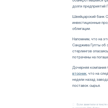
обанкротившейся фин
долги предприятий 
Швейцарский банк Cr
инвестиционные прод
облигации.
Напомним, что на э
Санджива Гупты об 
стерлингов опасаяс
потрачены на погаше
Дочерняя компания G
вторник
, что на сл
недели назад завод
поставок сырья.