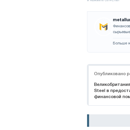
metallu
Финансов
сырьевые
Больше н
Навигация
Опубликовано р
Великобритания 
Steel в предос
финансовой по