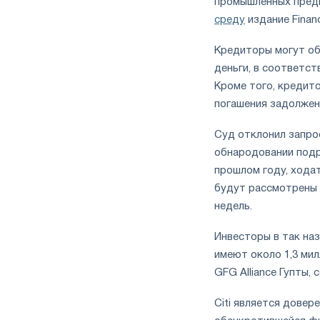
промышленных предп
среду
издание
Finan
Кредиторы могут об
деньги, в соответс
Кроме того, кредит
погашения задолжен
Суд отклонил запрос
обнародовании подро
прошлом году, ходат
будут рассмотрены 
недель.
Инвесторы в так на
имеют около 1,3 ми
GFG Alliance Гупты,
Citi является дове