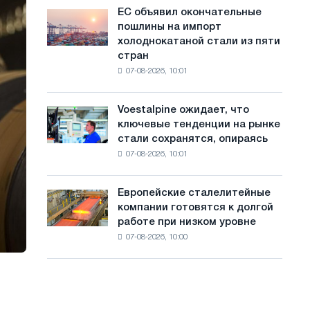
обновления
с
ЕС объявил окончательные
ЕС
трамвайных
пошлины на импорт
объявил
а
путей
холоднокатаной стали из пяти
окончательные
Москвы
й
стран
пошлины
и
07-08-2026, 10:01
на
т
Ярославля
импорт
а
холоднокатаной
Voestalpine ожидает, что
Voestalpine
стали
ключевые тенденции на рынке
ожидает,
из
стали сохранятся, опираясь
что
пяти
07-08-2026, 10:01
ключевые
стран
тенденции
на
Европейские сталелитейные
Европейские
рынке
компании готовятся к долгой
сталелитейные
стали
работе при низком уровне
компании
сохранятся,
07-08-2026, 10:00
готовятся
опираясь
к
на
долгой
диверсификацию
работе
при