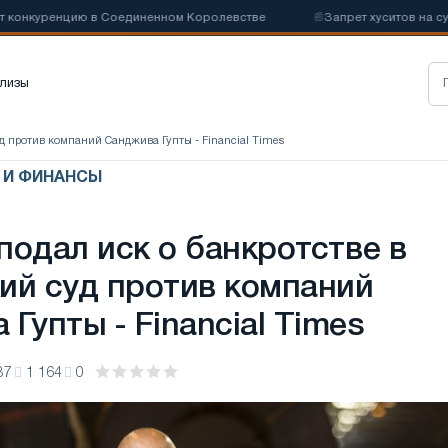
нкуренцию в Соединенном Королевстве
📰
Запрет хуситов на судохо
лизы
суд против компаний Санджива Гупты - Financial Times
С И ФИНАНСЫ
 подал иск о банкротстве в
ий суд против компаний
Гупты - Financial Times
37
1 164
0