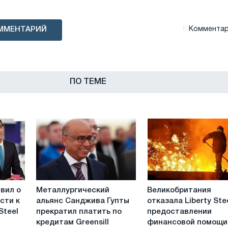
ММЕНТАРИЙ
Комментари
ПО ТЕМЕ
Металлургический
Великобритания
вил о
Металлургический
Великобритания
альянс
отказала
сти к
альянс Санджива Гупты
отказала Liberty Ste
Санджива
Liberty
Steel
прекратил платить по
предоставлении
Гупты
Steel
кредитам Greensill
финансовой помощи