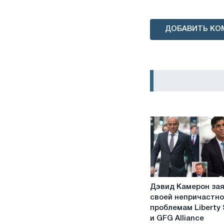
ДОБАВИТЬ КО
Дэвид
Дэвид Камерон зая
Камерон
своей непричастно
заявил
проблемам Liberty 
о
и GFG Alliance