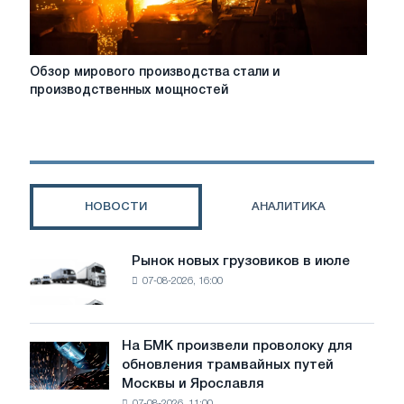
за
тонну
Обзор
Обзор мирового производства стали и
мирового
производственных мощностей
производства
стали
и
производственных
мощностей
НОВОСТИ
АНАЛИТИКА
Рынок новых грузовиков в июле
Рынок
07-08-2026, 16:00
новых
грузовиков
в
июле
На БМК произвели проволоку для
На
обновления трамвайных путей
БМК
Москвы и Ярославля
произвели
07-08-2026, 11:00