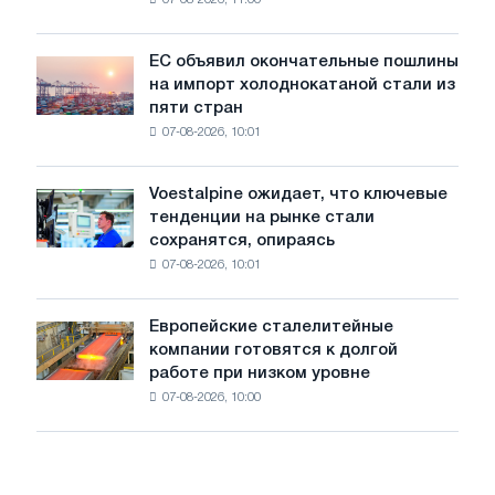
проволоку
для
обновления
ЕС объявил окончательные пошлины
ЕС
трамвайных
на импорт холоднокатаной стали из
объявил
путей
пяти стран
окончательные
Москвы
07-08-2026, 10:01
пошлины
и
на
Ярославля
импорт
Voestalpine ожидает, что ключевые
Voestalpine
холоднокатаной
тенденции на рынке стали
ожидает,
стали
сохранятся, опираясь
что
из
07-08-2026, 10:01
ключевые
пяти
тенденции
стран
на
Европейские сталелитейные
Европейские
рынке
компании готовятся к долгой
сталелитейные
стали
работе при низком уровне
компании
сохранятся,
07-08-2026, 10:00
готовятся
опираясь
к
на
долгой
диверсификацию
работе
при