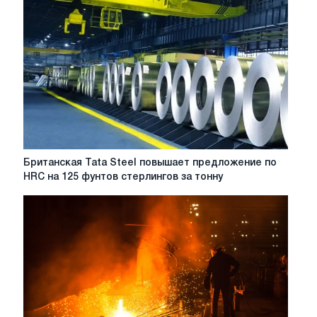
steel:
пять
событий,
на
которые
стоит
обратить
внимание
в
2026
году
Британская
Британская Tata Steel повышает предложение по
Tata
HRC на 125 фунтов стерлингов за тонну
Steel
повышает
предложение
по
HRC
на
125
фунтов
стерлингов