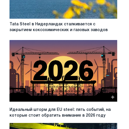
Tata
Tata Steel в Нидерландах сталкивается с
Steel
закрытием коксохимических и газовых заводов
в
Нидерландах
сталкивается
с
закрытием
коксохимических
и
газовых
заводов
Идеальный
Идеальный шторм для EU steel: пять событий, на
шторм
которые стоит обратить внимание в 2026 году
для
EU