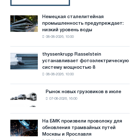
Немецкая сталелитейная
Немецкая
промышленность предупреждает:
сталелитейная
низкий уровень воды
промышленность
08-08-2026, 10:00
предупреждает:
низкий
уровень
thyssenkrupp Rasselstein
thyssenkrupp
воды
устанавливает фотоэлектрическую
Rasselstein
угрожает
систему мощностью 8
устанавливает
безопасности
08-08-2026, 10:00
фотоэлектрическую
поставок
систему
мощностью
Рынок новых грузовиков в июле
Рынок
8
07-08-2026, 16:00
новых
МВт
грузовиков
для
в
достижения
июле
На БМК произвели проволоку для
целей
На
обновления трамвайных путей
обезуглероживания
БМК
Москвы и Ярославля
произвели