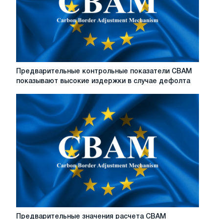
Предварительные
Предварительные контрольные показатели CBAM
контрольные
показывают высокие издержки в случае дефолта
показатели
CBAM
показывают
высокие
издержки
в
случае
дефолта
Предварительные
Предварительные значения расчета CBAM