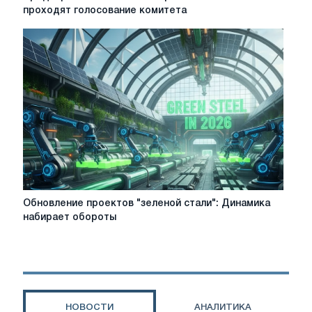
значения
проходят голосование комитета
расчета
CBAM
проходят
голосование
комитета
Обновление
Обновление проектов "зеленой стали": Динамика
проектов
набирает обороты
"зеленой
стали":
Динамика
набирает
обороты
НОВОСТИ
АНАЛИТИКА