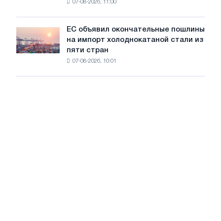
07-08-2026, 11:00
проволоку
для
обновления
ЕС объявил окончательные пошлины
ЕС
трамвайных
на импорт холоднокатаной стали из
объявил
путей
пяти стран
окончательные
Москвы
07-08-2026, 10:01
пошлины
и
на
Ярославля
импорт
холоднокатаной
стали
из
пяти
стран