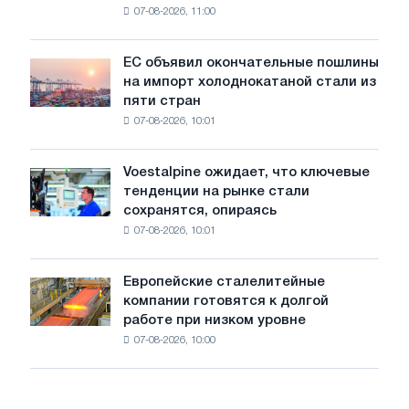
07-08-2026, 11:00
проволоку
для
обновления
ЕС объявил окончательные пошлины
ЕС
трамвайных
на импорт холоднокатаной стали из
объявил
путей
пяти стран
окончательные
Москвы
07-08-2026, 10:01
пошлины
и
на
Ярославля
импорт
Voestalpine ожидает, что ключевые
Voestalpine
холоднокатаной
тенденции на рынке стали
ожидает,
стали
сохранятся, опираясь
что
из
07-08-2026, 10:01
ключевые
пяти
тенденции
стран
на
Европейские сталелитейные
Европейские
рынке
компании готовятся к долгой
сталелитейные
стали
работе при низком уровне
компании
сохранятся,
07-08-2026, 10:00
готовятся
опираясь
к
на
долгой
диверсификацию
работе