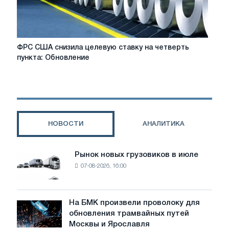
ФРС
ФРС США снизила целевую ставку на четверть
США
пункта: Обновление
снизила
целевую
ставку
на
четверть
пункта:
НОВОСТИ
АНАЛИТИКА
Обновление
Рынок новых грузовиков в июле
Рынок
07-08-2026, 16:00
новых
грузовиков
в
июле
На БМК произвели проволоку для
На
обновления трамвайных путей
БМК
Москвы и Ярославля
произвели