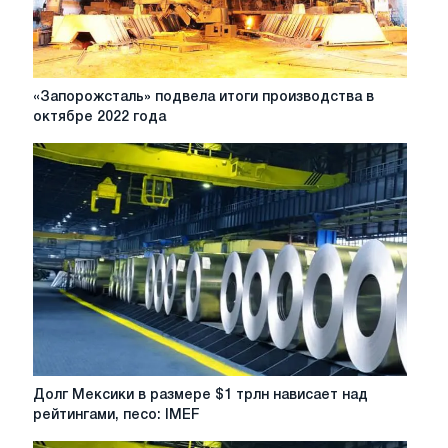
«Запорожсталь»
«Запорожсталь» подвела итоги производства в
подвела
октябре 2022 года
итоги
производства
в
октябре
2022
года
Долг
Долг Мексики в размере $1 трлн нависает над
Мексики
рейтингами, песо: IMEF
в