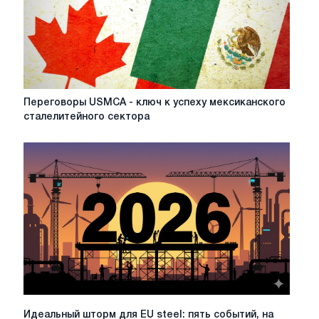
Переговоры
Переговоры USMCA - ключ к успеху мексиканского
USMCA
сталелитейного сектора
-
ключ
к
успеху
мексиканского
сталелитейного
сектора
Идеальный
Идеальный шторм для EU steel: пять событий, на