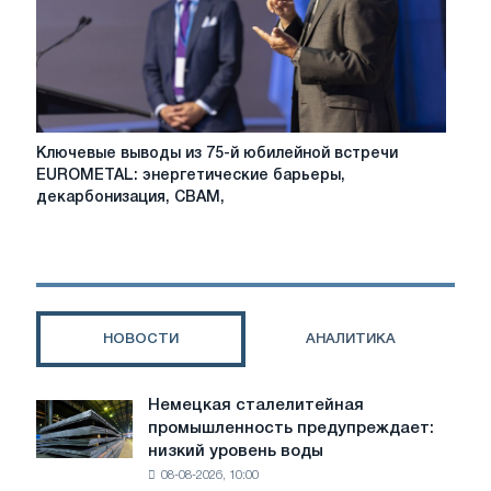
после
переговоров
с
Китаем
Ключевые
Ключевые выводы из 75-й юбилейной встречи
выводы
EUROMETAL: энергетические барьеры,
из
декарбонизация, CBAM,
75-
й
юбилейной
встречи
EUROMETAL:
энергетические
НОВОСТИ
АНАЛИТИКА
барьеры,
декарбонизация,
CBAM,
Немецкая сталелитейная
Немецкая
защита
промышленность предупреждает:
сталелитейная
торговли
низкий уровень воды
промышленность
08-08-2026, 10:00
предупреждает: