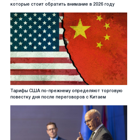
шторм
которые стоит обратить внимание в 2026 году
для
EU
steel:
пять
событий,
на
которые
стоит
обратить
внимание
в
2026
году
Тарифы
Тарифы США по-прежнему определяют торговую
США
повестку дня после переговоров с Китаем
по-
прежнему
определяют
торговую
повестку
дня