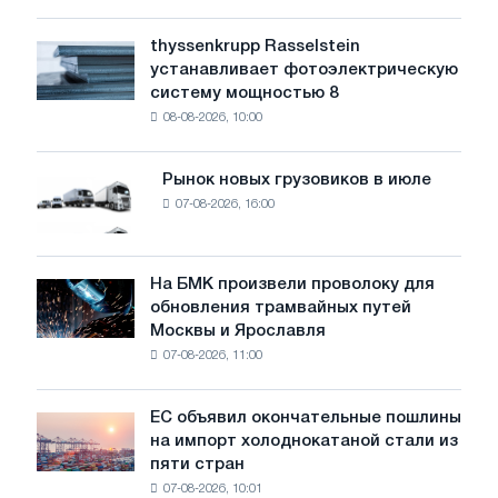
низкий
уровень
thyssenkrupp Rasselstein
thyssenkrupp
воды
устанавливает фотоэлектрическую
Rasselstein
угрожает
систему мощностью 8
устанавливает
безопасности
08-08-2026, 10:00
фотоэлектрическую
поставок
систему
мощностью
Рынок новых грузовиков в июле
Рынок
8
07-08-2026, 16:00
новых
МВт
грузовиков
для
в
достижения
июле
На БМК произвели проволоку для
целей
На
обновления трамвайных путей
обезуглероживания
БМК
Москвы и Ярославля
произвели
07-08-2026, 11:00
проволоку
для
обновления
ЕС объявил окончательные пошлины
ЕС
трамвайных
на импорт холоднокатаной стали из
объявил
путей
пяти стран
окончательные
Москвы
07-08-2026, 10:01
пошлины