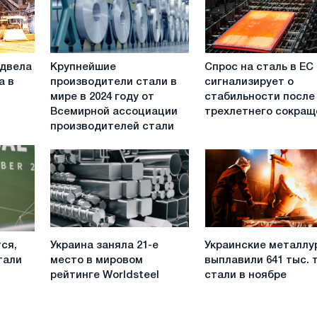
Крупнейшие
Спрос
одвела
Крупнейшие
Спрос на сталь в ЕС
производители
на
а в
производители стали в
сигнализирует о
стали
сталь
мире в 2024 году от
стабильности после
в
в
Всемирной ассоциации
трехлетнего сокращ
мире
ЕС
производителей стали
в
сигнализирует
2024
о
году
стабильности
от
после
Всемирной
трехлетнего
ассоциации
сокращения
производителей
Украина
Украинские
стали
ся,
Украина заняла 21-е
Украинские металлу
заняла
металлурги
тали
место в мировом
выплавили 641 тыс. 
21-
выплавили
рейтинге Worldsteel
стали в ноябре
е
641
место
тыс.
в
тонн