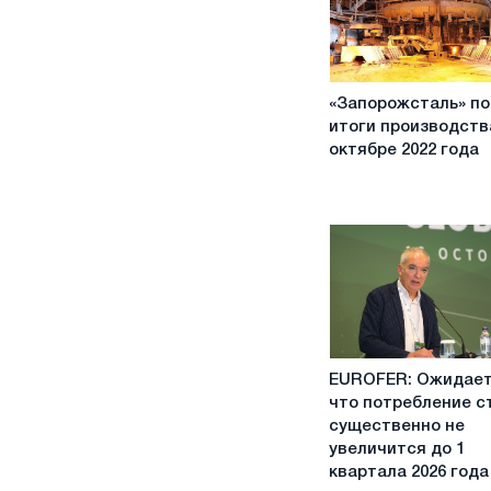
«Запорожсталь»
«Запорожсталь» п
подвела
итоги производств
итоги
октябре 2022 года
производства
в
октябре
2022
года
EUROFER:
EUROFER: Ожидает
Ожидается,
что потребление с
что
существенно не
потребление
увеличится до 1
стали
квартала 2026 года
существенно