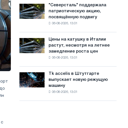
в
с
"Северсталь" поддержала
"Северсталь"
июле
патриотическую акцию,
поддержала
а
с
посвящённую подвигу
патриотическую
максимума
й
06-08-2026, 13:01
акцию,
2026
посвящённую
т
года
подвигу
Цены на катушку в Италии
Цены
а
советской
растут, несмотря на летнее
на
авиации
замедление роста цен
катушку
в
06-08-2026, 13:01
в
годы
Италии
Великой
растут,
Отечественной
Tk accelis в Штутгарте
Tk
несмотря
войны
выпускает новую режущую
accelis
порт
на
машину
в
 до
летнее
06-08-2026, 13:01
Штутгарте
замедление
лн
выпускает
роста
новую
цен
режущую
машину
 с