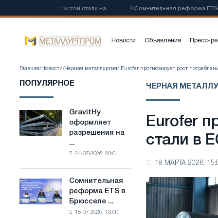
ву низкоуглеродистой стали на
📰
Сомнительная реформа ETS в Брю
Новости
Объявления
Пресс-ре
Главная
/
Новости
/
Черная металлургия
/ Eurofer прогнозирует рост потреблен
ПОПУЛЯРНОЕ
ЧЕРНАЯ МЕТАЛЛ
GravitHy
GravitHy
Eurofer 
оформляет
оформляет
разрешения на
разрешения
стали в Е
...
на
24-07-2026, 20:01
строительство
18 МАРТА 2026, 15:
завода
по
Сомнительная
Сомнительная
производству
реформа ETS в
реформа
низкоуглеродистой
Брюсселе ...
ETS
стали
18-07-2026, 13:00
в
на