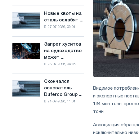
Брюсселе
основе
совмещает
водорода
Новые квоты на
Новые
отраслевые
во
сталь ослабят ...
квоты
ограничения
Франции
27-07-2026, 09:01
на
с
сталь
амбициями
ослабят
по
Запрет хуситов
Запрет
конкуренцию
борьбе
на судоходство
хуситов
в
с
может ...
на
Соединенном
изменением
23-07-2026, 04:16
судоходство
Королевстве
климата
может
нарушить
Скончался
Скончался
импорт
основатель
Видимое потреблени
основатель
Саудовской
Duferco Group ...
и экспортные постав
Duferco
стали
21-07-2026, 11:01
Group
134 млн тонн, прогн
Бруно
тонн.
Больфо
Ассоциация обращае
исключительно низко