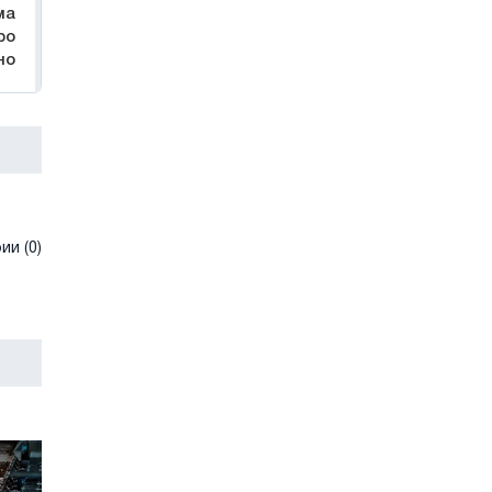
ма
ро
но
и (0)