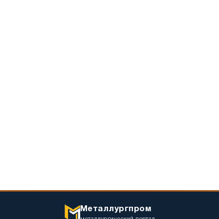
мировом
стали
рейтинге
в
Worldsteel
ноябре
Металлургпром