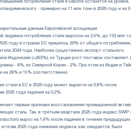
повышения потребления стали в Европе останется на уровне,
пандемического - примерно на 11 млн тонн в 2026 году и на 9
едварительным данным Европейской ассоциации
, видимое потребление стали выросло на 2,4%, до 132 млн то
2025 году в странах ЕС пришлось 29% от общего потребления,
азателя 2024 года. Наиболее существенно экспорт стального
ила Индонезия (+263%), из Турции рост поставок составляет 
Украины - 8%, из Северной Кореи - 2%. При этом из Индии и Тай
ли на 28% и 15% соответственно.
е стали в ЕС в 2026 году может вырасти на 0,8% после
м 2025 года падения на 0,2%.
тмечает первые признаки восстановления промышленной актив
яющих сталь. Так, в третьем квартале 2025 года индекс SWIP (
 Production) вырос на 1,8% после падения в течение предыдущих
 итогам 2025 года снижение индекса, как ожидается, было