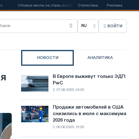
📰
Новые квоты на сталь ослабят конкуренцию в Соединенном Королев
Статистика
Реклама
ВОЙТИ
В
ы
б
НОВОСТИ
АНАЛИТИКА
р
а
ия
В Европе выживут только ЭДП:
В
т
PwC
Европе
07-08-2026, 04:00
выживут
ь
только
я
ЭДП:
Продажи автомобилей в США
Продажи
PwC
з
снизились в июле с максимума
автомобилей
2026 года
в
ы
06-08-2026, 19:00
США
к
снизились