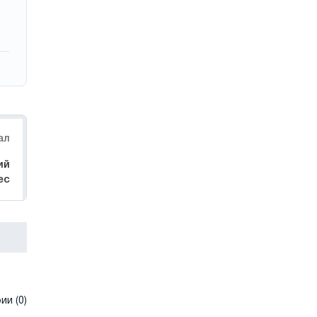
ал
ий
ec
и (0)