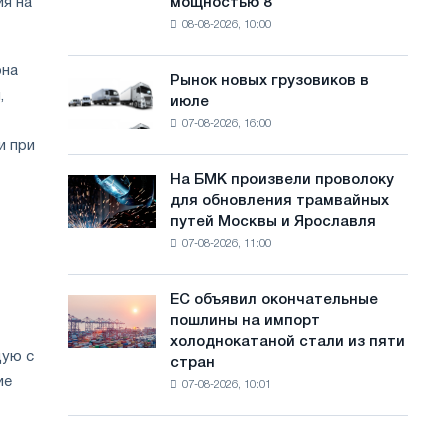
ия на
мощностью 8
фотоэлектрическую
с
08-08-2026, 10:00
систему
а
мощностью
она
8
й
Рынок новых грузовиков в
Рынок
МВт
,
июле
новых
т
для
07-08-2026, 16:00
грузовиков
достижения
а
и при
в
целей
июле
обезуглероживания
На БМК произвели проволоку
На
для обновления трамвайных
БМК
путей Москвы и Ярославля
произвели
07-08-2026, 11:00
проволоку
для
обновления
ЕС объявил окончательные
ЕС
трамвайных
пошлины на импорт
объявил
путей
холоднокатаной стали из пяти
окончательные
Москвы
щую с
стран
пошлины
и
ие
07-08-2026, 10:01
на
Ярославля
импорт
холоднокатаной