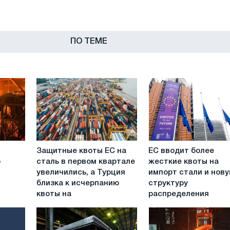
ПО ТЕМЕ
Защитные
ЕС
Защитные квоты ЕС на
ЕС вводит более
квоты
вводит
о
сталь в первом квартале
жесткие квоты на
ЕС
более
увеличились, а Турция
импорт стали и нов
на
жесткие
близка к исчерпанию
структуру
сталь
квоты
квоты на
распределения
в
на
первом
импорт
квартале
стали