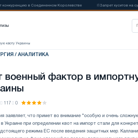
онкуренцию в Соединенном Королевстве
📰
Запрет хуситов на судо
лизы
ную квоту Украины
РГИЯ / АНАЛИТИКА
т военный фактор в импортн
раины
117
0
ия заявляет, что примет во внимание "особую и очень сложну
в Украине при определении квот на импорт стали для конкре
едстоящего режима ЕС после введения защитных мер. Каллан