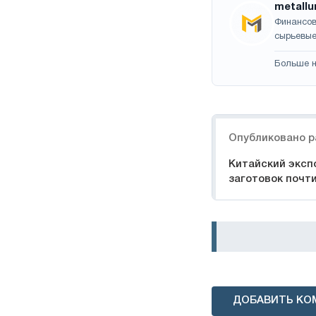
metallu
Финансов
сырьевые
Больше н
Навигация
Опубликовано р
Китайский эксп
заготовок почт
ДОБАВИТЬ КО