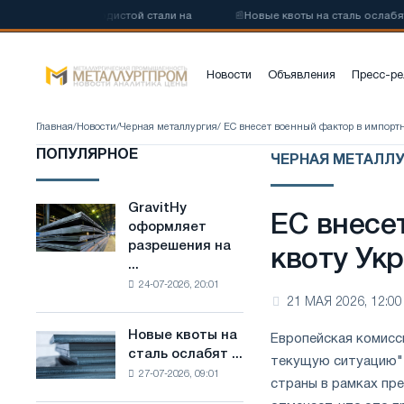
ву низкоуглеродистой стали на
📰
Новые квоты на сталь ослабят к
Новости
Объявления
Пресс-ре
Главная
/
Новости
/
Черная металлургия
/ ЕС внесет военный фактор в импорт
ПОПУЛЯРНОЕ
ЧЕРНАЯ МЕТАЛЛУ
GravitHy
GravitHy
ЕС внесе
оформляет
оформляет
разрешения на
разрешения
квоту Ук
...
на
24-07-2026, 20:01
строительство
21 МАЯ 2026, 12:00
завода
по
Новые квоты на
Европейская комисс
Новые
производству
сталь ослабят ...
квоты
текущую ситуацию" 
низкоуглеродистой
27-07-2026, 09:01
на
стали
страны в рамках пр
сталь
на