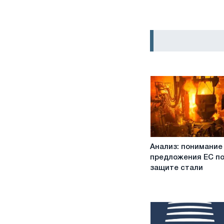
Анализ:
Анализ: понимание
понимание
предложения ЕС п
предложения
защите стали
ЕС
по
защите
стали