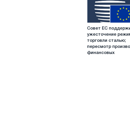
Совет
Совет ЕС поддерж
ЕС
ужесточение режи
поддерживает
торговли сталью;
ужесточение
пересмотр произв
режима
финансовых
торговли
сталью;
пересмотр
производных
финансовых
инструментов
намечен
на
2027
год,
подтвержден
перенос
квот