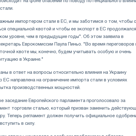
роисходит на фоне опасений по поводу потенциального влиян
стали.
ажным импортером стали в ЕС, и мы заботимся о том, чтобы 
ься специальной квотой и чтобы ее экспорт в ЕС продолжался
зком уровне, чем в предыдущие годы". Об этом заявила в
секретарь Еврокомиссии Паула Пиньо. "Во время переговоров 
точной квоте мы, конечно, будем учитывать особую и очень
туацию в Украине."
аны в ответ на вопросы относительно влияния на Украину
 ЕС направлена на ограничение импорта стали в условиях
бытка производственных мощностей.
ое заседание Европейского парламента проголосовало за
мент торговли сталью, который призван заменить действую
ру. Теперь регламент должен получить официальное одобрен
вступить в силу.