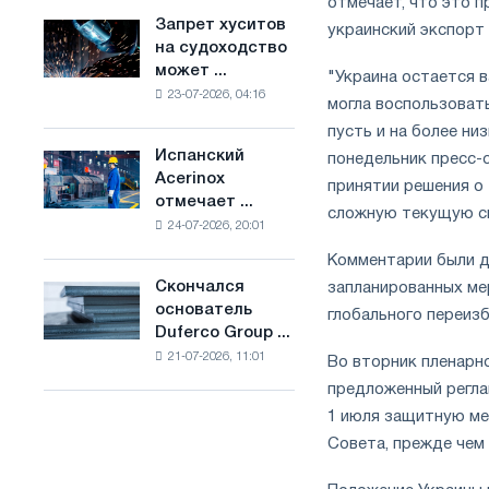
отмечает, что это п
ослабят
основе
Запрет хуситов
Запрет
украинский экспорт 
конкуренцию
водорода
на судоходство
хуситов
в
во
может ...
на
"Украина остается в
Соединенном
Франции
23-07-2026, 04:16
судоходство
могла воспользоват
Королевстве
может
пусть и на более ни
нарушить
Испанский
понедельник пресс-
Испанский
импорт
Acerinox
Acerinox
принятии решения о 
Саудовской
отмечает ...
отмечает
стали
сложную текущую си
24-07-2026, 20:01
положительную
динамику
Комментарии были д
во
Скончался
запланированных мер
Скончался
втором
основатель
основатель
глобального переиз
полугодии
Duferco Group ...
Duferco
по
21-07-2026, 11:01
Group
Во вторник пленарн
торговым
Бруно
предложенный регла
мерам
Больфо
и
1 июля защитную ме
поддержке
Совета, прежде чем 
CBAM