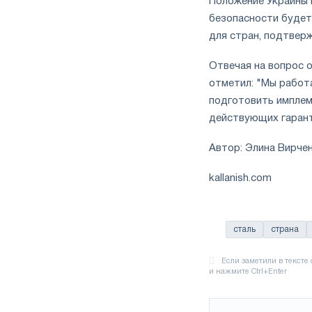
Положение Украины 
безопасности будет
для стран, подтвер
Отвечая на вопрос 
отметил: "Мы работа
подготовить имплеме
действующих гарант
Автор: Элина Вирче
kallanish.com
сталь
страна