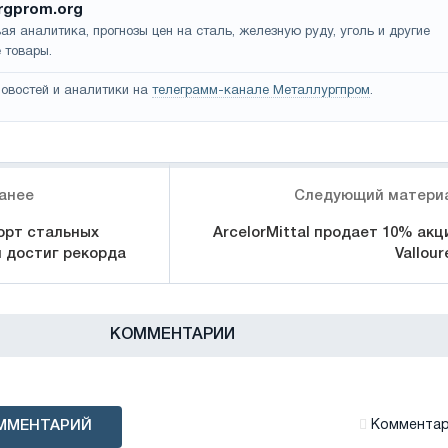
rgprom.org
ая аналитика, прогнозы цен на сталь, железную руду, уголь и другие
 товары.
овостей и аналитики на
телеграмм-канале Металлургпром
.
анее
Следующий матери
орт стальных
ArcelorMittal продает 10% акц
и достиг рекорда
Vallour
КОММЕНТАРИИ
ММЕНТАРИЙ
Комментари