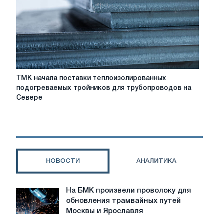
металлов
XXI
века?
ТМК
ТМК начала поставки теплоизолированных
начала
подогреваемых тройников для трубопроводов на
поставки
Севере
теплоизолированных
подогреваемых
тройников
для
трубопроводов
на
НОВОСТИ
АНАЛИТИКА
Севере
На БМК произвели проволоку для
На
обновления трамвайных путей
БМК
Москвы и Ярославля
произвели