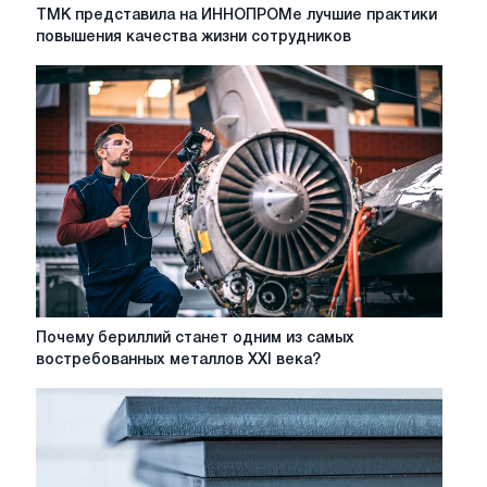
ТМК
ТМК представила на ИННОПРОМе лучшие практики
представила
повышения качества жизни сотрудников
на
ИННОПРОМе
лучшие
практики
повышения
качества
жизни
сотрудников
Почему
Почему бериллий станет одним из самых
бериллий
востребованных металлов XXI века?
станет
одним
из
самых
востребованных