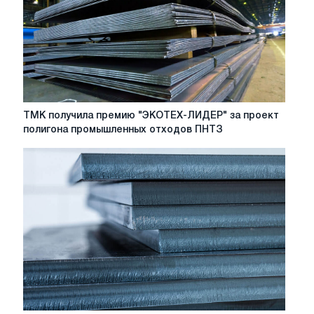
ТМК
ТМК получила премию "ЭКОТЕХ-ЛИДЕР" за проект
получила
полигона промышленных отходов ПНТЗ
премию
"ЭКОТЕХ-
ЛИДЕР"
за
проект
полигона
промышленных
отходов
ПНТЗ