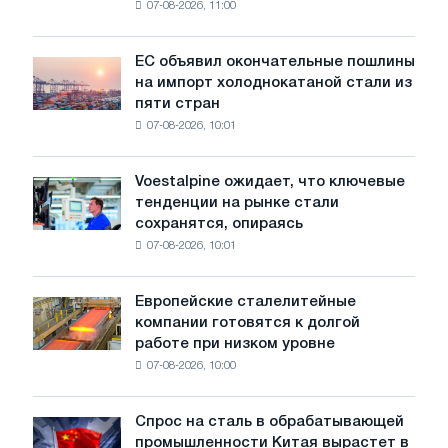
07-08-2026, 11:00
проволоку
для
обновления
ЕС объявил окончательные пошлины
ЕС
трамвайных
на импорт холоднокатаной стали из
объявил
путей
пяти стран
окончательные
Москвы
07-08-2026, 10:01
пошлины
и
на
Ярославля
импорт
Voestalpine ожидает, что ключевые
Voestalpine
холоднокатаной
тенденции на рынке стали
ожидает,
стали
сохранятся, опираясь
что
из
07-08-2026, 10:01
ключевые
пяти
тенденции
стран
на
Европейские сталелитейные
Европейские
рынке
компании готовятся к долгой
сталелитейные
стали
работе при низком уровне
компании
сохранятся,
07-08-2026, 10:00
готовятся
опираясь
к
на
долгой
диверсификацию
Спрос на сталь в обрабатывающей
Спрос
работе
промышленности Китая вырастет в
на