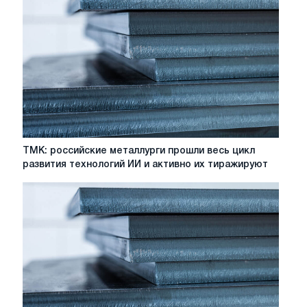
ТМК:
ТМК: российские металлурги прошли весь цикл
российские
развития технологий ИИ и активно их тиражируют
металлурги
прошли
весь
цикл
развития
технологий
ИИ
и
активно
их