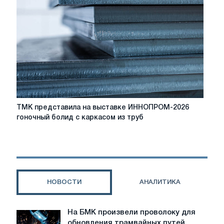
безопасности
будут
вместе
внедрять
ИТ
в
промышленности
ТМК
ТМК представила на выставке ИННОПРОМ-2026
представила
гоночный болид с каркасом из труб
на
выставке
ИННОПРОМ-2026
гоночный
болид
с
НОВОСТИ
АНАЛИТИКА
каркасом
из
труб
На БМК произвели проволоку для
На
обновления трамвайных путей