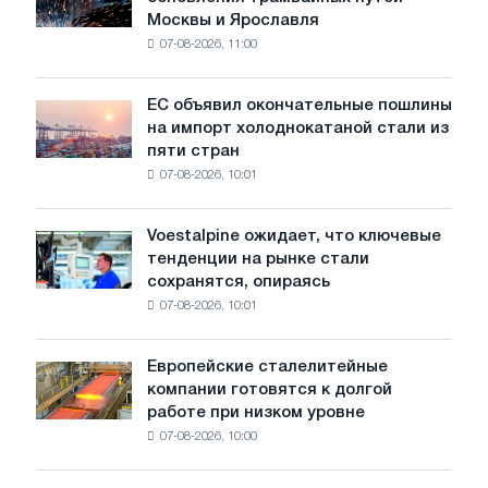
БМК
Москвы и Ярославля
произвели
07-08-2026, 11:00
проволоку
для
обновления
ЕС объявил окончательные пошлины
ЕС
трамвайных
на импорт холоднокатаной стали из
объявил
путей
пяти стран
окончательные
Москвы
07-08-2026, 10:01
пошлины
и
на
Ярославля
импорт
Voestalpine ожидает, что ключевые
Voestalpine
холоднокатаной
тенденции на рынке стали
ожидает,
стали
сохранятся, опираясь
что
из
07-08-2026, 10:01
ключевые
пяти
тенденции
стран
на
Европейские сталелитейные
Европейские
рынке
компании готовятся к долгой
сталелитейные
стали
работе при низком уровне
компании
сохранятся,
07-08-2026, 10:00
готовятся
опираясь
к
на
долгой