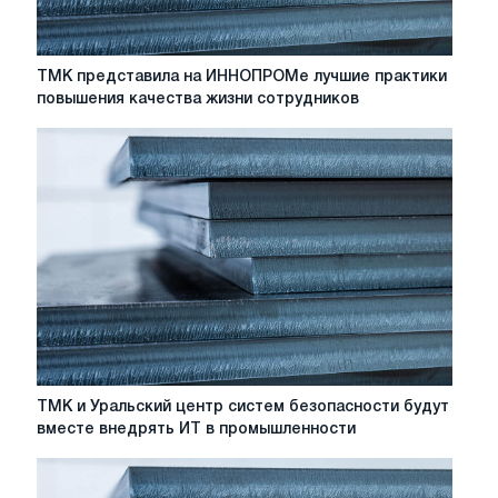
тиражируют
ТМК
ТМК представила на ИННОПРОМе лучшие практики
представила
повышения качества жизни сотрудников
на
ИННОПРОМе
лучшие
практики
повышения
качества
жизни
сотрудников
ТМК
ТМК и Уральский центр систем безопасности будут
и
вместе внедрять ИТ в промышленности
Уральский
центр
систем