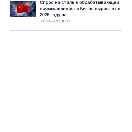
диверсификацию
Спрос на сталь в обрабатывающей
Спрос
работе
промышленности Китая вырастет в
на
при
2026 году за
сталь
низком
07-08-2026, 10:00
в
уровне
обрабатывающей
воды
промышленности
Китая
вырастет
в
2026
году
за
счет
экспорта