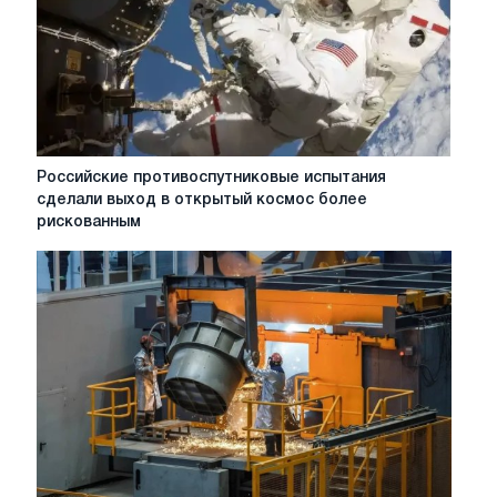
январе
—
марте
вырос
на
26,4%
Российские
Российские противоспутниковые испытания
противоспутниковые
сделали выход в открытый космос более
испытания
рискованным
сделали
выход
в
открытый
космос
более
рискованным