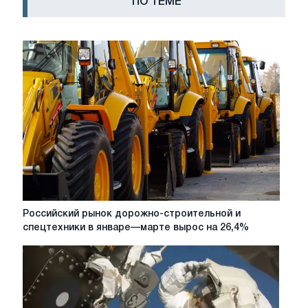
ПО ТЕМЕ
Российский
Российский рынок дорожно-строительной и
рынок
спецтехники в январе—марте вырос на 26,4%
дорожно-
строительной
и
спецтехники
в