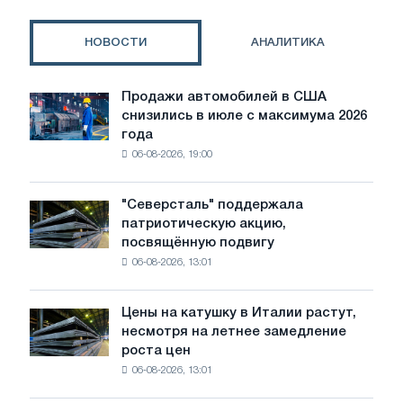
рифлением
с
НОВОСТИ
АНАЛИТИКА
гарантией
механических
свойств
Продажи автомобилей в США
Продажи
снизились в июле с максимума 2026
автомобилей
года
в
06-08-2026, 19:00
США
снизились
в
"Северсталь" поддержала
"Северсталь"
июле
патриотическую акцию,
поддержала
с
посвящённую подвигу
патриотическую
максимума
06-08-2026, 13:01
акцию,
2026
посвящённую
года
подвигу
Цены на катушку в Италии растут,
Цены
советской
несмотря на летнее замедление
на
авиации
роста цен
катушку
в
06-08-2026, 13:01
в
годы
Италии
Великой