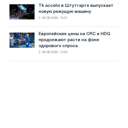
растут,
Отечественной
Tk accelis в Штутгарте выпускает
Tk
несмотря
войны
новую режущую машину
accelis
на
06-08-2026, 13:01
в
летнее
Штутгарте
замедление
выпускает
роста
Европейские цены на CRC и HDG
Европейские
новую
цен
продолжают расти на фоне
цены
режущую
здорового спроса
на
машину
06-08-2026, 13:00
CRC
и
HDG
продолжают
расти
на
фоне
здорового
спроса