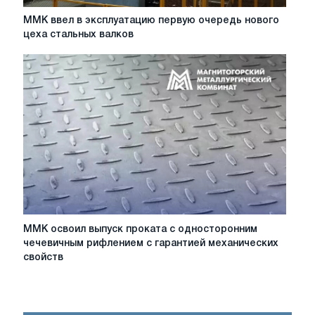
ММК
ММК ввел в эксплуатацию первую очередь нового
ввел
цеха стальных валков
в
эксплуатацию
первую
очередь
нового
цеха
стальных
валков
ММК
ММК освоил выпуск проката с односторонним
освоил
чечевичным рифлением с гарантией механических
выпуск
свойств
проката
с
односторонним
чечевичным