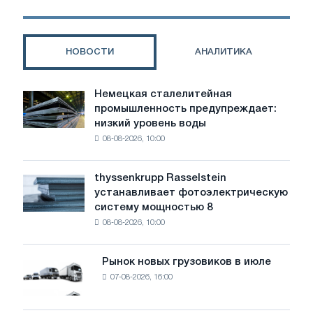
ожидании
прорыва
НОВОСТИ
АНАЛИТИКА
Немецкая сталелитейная
Немецкая
промышленность предупреждает:
сталелитейная
низкий уровень воды
промышленность
08-08-2026, 10:00
предупреждает:
низкий
уровень
thyssenkrupp Rasselstein
thyssenkrupp
воды
устанавливает фотоэлектрическую
Rasselstein
угрожает
систему мощностью 8
устанавливает
безопасности
08-08-2026, 10:00
фотоэлектрическую
поставок
систему
мощностью
Рынок новых грузовиков в июле
Рынок
8
07-08-2026, 16:00
новых
МВт
грузовиков
для
в