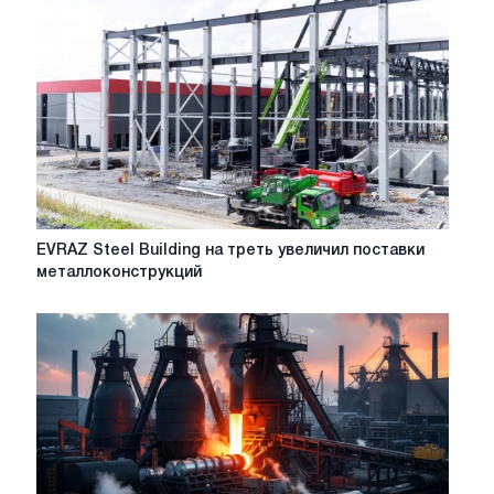
оружием
в
энергетической
войне
между
ЕС
и
Россией
–
Time
EVRAZ
EVRAZ Steel Building на треть увеличил поставки
Steel
металлоконструкций
Building
на
треть
увеличил
поставки
металлоконструкций