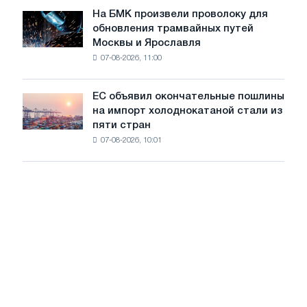
достижения
июле
На БМК произвели проволоку для
целей
На
обновления трамвайных путей
обезуглероживания
БМК
Москвы и Ярославля
произвели
07-08-2026, 11:00
проволоку
для
обновления
ЕС объявил окончательные пошлины
ЕС
трамвайных
на импорт холоднокатаной стали из
объявил
путей
пяти стран
окончательные
Москвы
07-08-2026, 10:01
пошлины
и
на
Ярославля
импорт
холоднокатаной
стали
из
пяти
стран