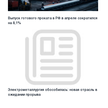
Выпуск
Выпуск готового проката в РФ в апреле сократился
готового
на 8,1%
проката
в
РФ
в
апреле
сократился
на
8,1%
Электрометаллургия
Электрометаллургия обособилась: новая отрасль в
обособилась:
ожидании прорыва
новая
отрасль
в