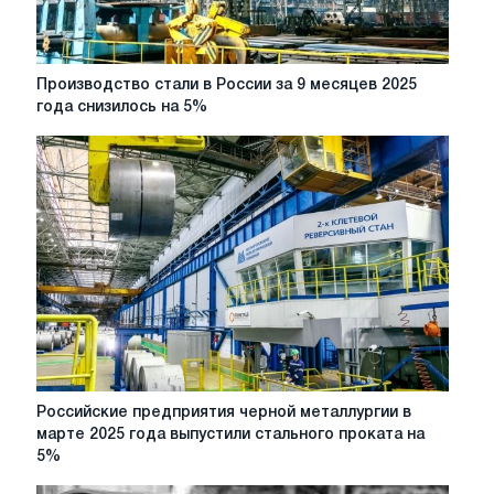
Производство
Производство стали в России за 9 месяцев 2025
стали
года снизилось на 5%
в
России
за
9
месяцев
2025
года
снизилось
на
5%
Российские
Российские предприятия черной металлургии в
предприятия
марте 2025 года выпустили стального проката на
черной
5%
металлургии