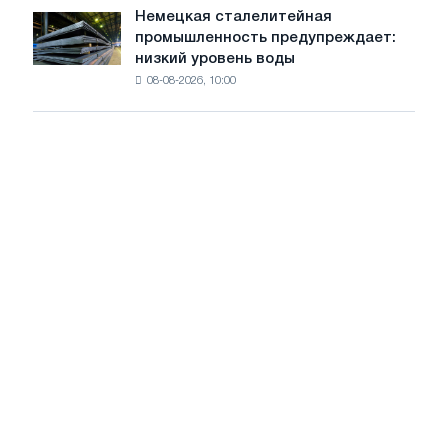
Рейне
Европе
Немецкая сталелитейная
Немецкая
создает
промышленность предупреждает:
сталелитейная
проблемы
низкий уровень воды
промышленность
для
08-08-2026, 10:00
предупреждает:
региональной
низкий
промышленности
уровень
воды
угрожает
безопасности
поставок