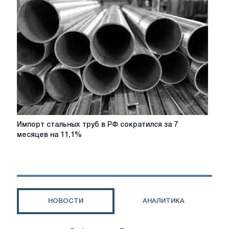
в
марте
2025
года
выпустили
стального
проката
на
5%
меньше,
чем
в
Импорт
Импорт стальных труб в РФ сократился за 7
марте
стальных
месяцев на 11,1%
прошлого
труб
года
в
РФ
сократился
за
7
НОВОСТИ
АНАЛИТИКА
месяцев
на
11,1%