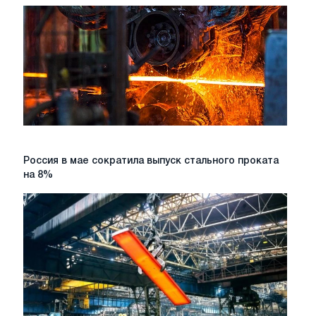
Россия
Россия в мае сократила выпуск стального проката
в
на 8%
мае
сократила
выпуск
стального
проката
на
8%