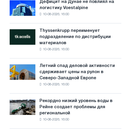
Дефицит на Дунае не повлиял на
Дефицит
логистику Voestalpine
на
10-08-2026, 16:00
Дунае
не
повлиял
Thyssenkrupp переименует
Thyssenkrupp
на
подразделение по дистрибуции
переименует
логистику
материалов
подразделение
Voestalpine
10-08-2026, 16:00
по
дистрибуции
материалов
Летний спад деловой активности
Летний
сдерживает цены на рулон в
спад
Северо-Западной Европе
деловой
10-08-2026, 16:00
активности
сдерживает
цены
Рекордно низкий уровень воды в
Рекордно
на
Рейне создает проблемы для
низкий
рулон
региональной
уровень
в
10-08-2026, 16:00
воды
Северо-
в
Западной