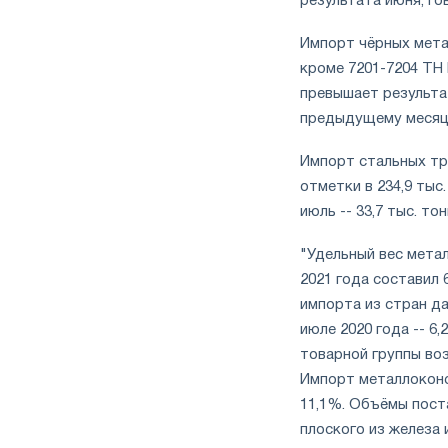
результата июня, г
Импорт чёрных метал
кроме 7201-7204 ТН 
превышает результа
предыдущему месяцу 
Импорт стальных тр
отметки в 234,9 тыс
июль -- 33,7 тыс. то
"Удельный вес метал
2021 года составил 
импорта из стран да
июле 2020 года -- 6
товарной группы воз
Импорт металлоконст
11,1%. Объёмы поста
плоского из железа 