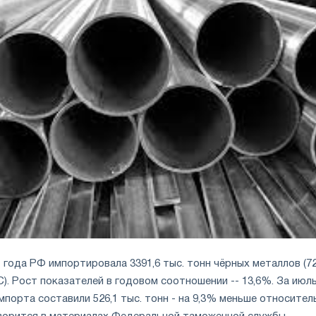
 года РФ импортировала 3391,6 тыс. тонн чёрных металлов (7
. Рост показателей в годовом соотношении -- 13,6%. За июл
порта составили 526,1 тыс. тонн - на 9,3% меньше относител