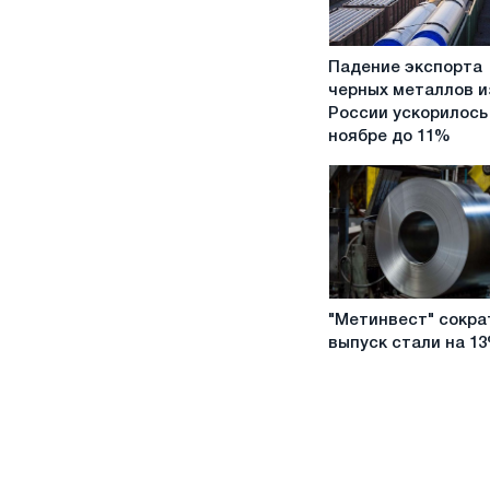
Падение
Падение экспорта
экспорта
черных металлов и
черных
России ускорилось
металлов
ноябре до 11%
из
России
ускорилось
в
ноябре
до
11%
"Метинвест"
"Метинвест" сокра
сократил
выпуск стали на 1
выпуск
стали
на
13%