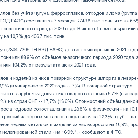
оворится в материалах Федеральной таможенной службы.
лов без учёта чугуна, ферросплавов, отходов и лома (группа
ВЭД ЕАЭС) составил за 7 месяцев 2748,8 тыс. тонн, что на 6,
т аналогичного периода 2020 года. В июле объёмы сократилис
на 10,7% до 406,7 тыс. тонн.
уб (7304-7306 ТН ВЭД ЕАЭС) достиг за январь-июль 2021 года
. тонн или 88,9% от объёмов аналогичного периода 2020 года, 
нн или 104,2% от результата июня 2021 года.
лов и изделий из них в товарной структуре импорта в январе
6,9% (в январе-июле 2020 года -- 7%). В товарной структуре
льнего зарубежья доля этих товаров составила 5,7% (в январ
,2%), из стран СНГ -- 17,7% (13,6%). Стоимостный объём данной
рос в годовом сопоставлении на 28,8%, а физический - на 10,
рукций из чёрных металлов сократился на 12,3%, труб -- на
вок чёрных металлов и изделий из них возросли на 10,9%, пр
и нелегированной стали - на 16,9%", - сообщают в ФТС.