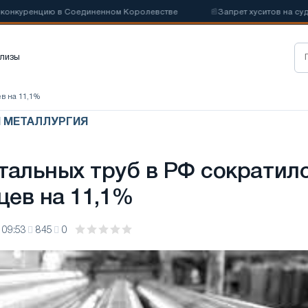
куренцию в Соединенном Королевстве
📰
Запрет хуситов на судоход
лизы
ев на 11,1%
Я МЕТАЛЛУРГИЯ
тальных труб в РФ сократил
цев на 11,1%
 09:53
845
0