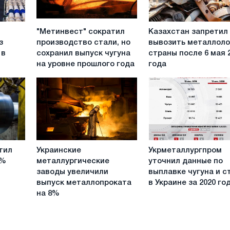
"Метинвест"
Казахстан
"Метинвест" сократил
Казахстан запретил
сократил
запретил
з
производство стали, но
вывозить металлоло
производство
вывозить
 в
сохранил выпуск чугуна
страны после 6 мая 
стали,
металлолом
на уровне прошлого года
года
но
из
сохранил
страны
выпуск
после
чугуна
6
на
мая
уровне
2022
прошлого
года
Украинские
Укрметаллургпром
года
тил
Украинские
Укрметаллургпром
металлургические
уточнил
3%
металлургические
уточнил данные по
заводы
данные
заводы увеличили
выплавке чугуна и с
увеличили
по
выпуск металлопроката
в Украине за 2020 го
выпуск
выплавке
на 8%
металлопроката
чугуна
на
и
8%
стали