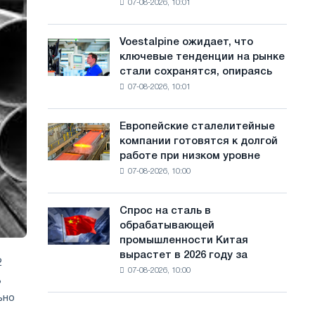
07-08-2026, 10:01
на
с
Ярославля
импорт
а
холоднокатаной
Voestalpine ожидает, что
Voestalpine
стали
й
ключевые тенденции на рынке
ожидает,
из
стали сохранятся, опираясь
что
т
пяти
07-08-2026, 10:01
ключевые
стран
а
тенденции
на
Европейские сталелитейные
Европейские
рынке
компании готовятся к долгой
сталелитейные
стали
работе при низком уровне
компании
сохранятся,
07-08-2026, 10:00
готовятся
опираясь
к
на
долгой
диверсификацию
Спрос на сталь в
Спрос
работе
обрабатывающей
на
при
промышленности Китая
сталь
низком
вырастет в 2026 году за
в
2
уровне
07-08-2026, 10:00
обрабатывающей
воды
ь
промышленности
ьно
Китая