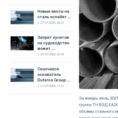
Брюсселе
основе
совмещает
водорода
Новые квоты на
Новые
отраслевые
во
сталь ослабят ...
квоты
ограничения
Франции
27-07-2026, 09:01
на
с
сталь
амбициями
ослабят
по
Запрет хуситов
Запрет
конкуренцию
борьбе
на судоходство
хуситов
в
с
может ...
на
Соединенном
изменением
23-07-2026, 04:16
судоходство
Королевстве
климата
может
нарушить
Скончался
Скончался
импорт
основатель
основатель
Саудовской
Duferco Group ...
Duferco
стали
21-07-2026, 11:01
Group
Бруно
Больфо
За январь-июль 2021
группа ТН ВЭД ЕАЭС)
объёмы стального им