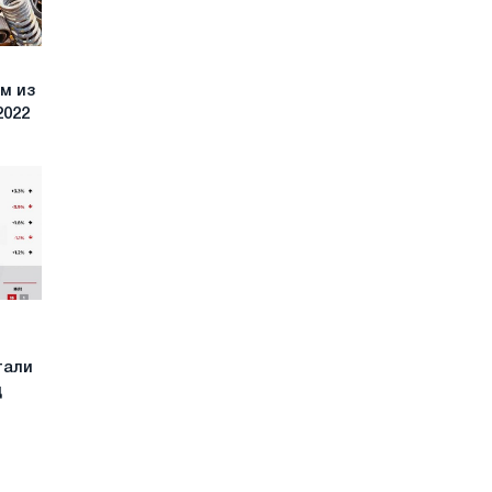
м из
2022
тали
д