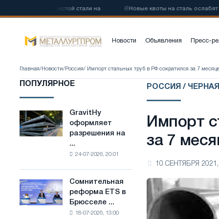
 низкоуглеродистой стали на
📰
Новые квоты на сталь ослабят кон
Новости
Объявления
Пресс-ре
Главная
/
Новости
/
Россия
/ Импорт стальных труб в РФ сократился за 7 месяц
ПОПУЛЯРНОЕ
РОССИЯ / ЧЕРНА
GravitHy
GravitHy
Импорт с
оформляет
оформляет
разрешения на
разрешения
за 7 меся
...
на
24-07-2026, 20:01
строительство
10 СЕНТЯБРЯ 2021,
завода
по
Сомнительная
Сомнительная
производству
реформа ETS в
реформа
низкоуглеродистой
Брюсселе ...
ETS
стали
18-07-2026, 13:00
в
на