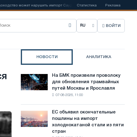
ство может нарушить импорт Саудовской стали
Статистика
📰
Испанский Acerin
Реклама
ВОЙТИ
В
ы
б
НОВОСТИ
АНАЛИТИКА
р
а
ся
На БМК произвели проволоку
На
т
для обновления трамвайных
БМК
путей Москвы и Ярославля
произвели
ь
07-08-2026, 11:00
проволоку
я
для
обновления
з
ЕС объявил окончательные
ЕС
трамвайных
пошлины на импорт
объявил
ы
путей
холоднокатаной стали из пяти
окончательные
Москвы
к
стран
пошлины
и