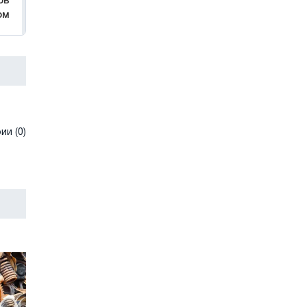
ов
ом
и (0)