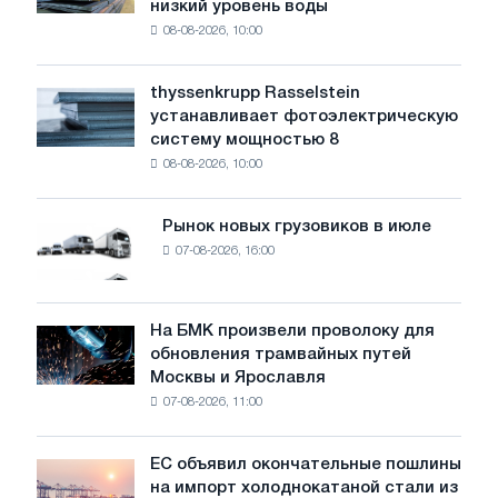
низкий уровень воды
промышленность
08-08-2026, 10:00
предупреждает:
низкий
уровень
thyssenkrupp Rasselstein
thyssenkrupp
воды
устанавливает фотоэлектрическую
Rasselstein
угрожает
систему мощностью 8
устанавливает
безопасности
08-08-2026, 10:00
фотоэлектрическую
поставок
систему
мощностью
Рынок новых грузовиков в июле
Рынок
8
07-08-2026, 16:00
новых
МВт
грузовиков
для
в
достижения
июле
На БМК произвели проволоку для
целей
На
обновления трамвайных путей
обезуглероживания
БМК
Москвы и Ярославля
произвели
07-08-2026, 11:00
проволоку
для
обновления
ЕС объявил окончательные пошлины
ЕС
трамвайных
на импорт холоднокатаной стали из
объявил