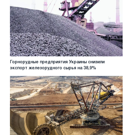
Горнорудные
Горнорудные предприятия Украины снизили
предприятия
экспорт железорудного сырья на 38,9%
Украины
снизили
экспорт
железорудного
сырья
на
38,9%