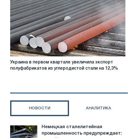
железорудного
сырья
на
2%
Украина
Украина в первом квартале увеличила экспорт
в
полуфабрикатов из углеродистой стали на 12,3%
первом
квартале
увеличила
экспорт
полуфабрикатов
из
НОВОСТИ
АНАЛИТИКА
углеродистой
стали
на
Немецкая сталелитейная
Немецкая
12,3%
промышленность предупреждает:
сталелитейная