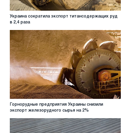
Украина
Украина сократила экспорт титансодержащих руд
сократила
в 2,4 раза
экспорт
титансодержащих
руд
в
2,4
раза
Горнорудные
Горнорудные предприятия Украины снизили
предприятия
экспорт железорудного сырья на 2%
Украины
снизили
экспорт