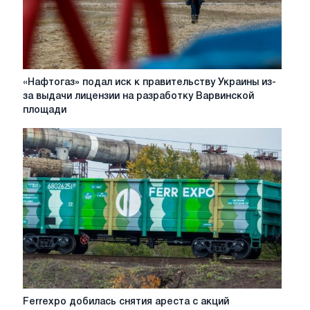
«Нафтогаз»
«Нафтогаз» подал иск к правительству Украины из-
подал
за выдачи лицензии на разработку Варвинской
иск
площади
к
правительству
Украины
из-
за
выдачи
лицензии
на
разработку
Варвинской
площади
Ferrexpo
Ferrexpo добилась снятия ареста с акций