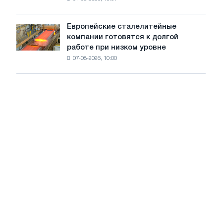
ключевые
пяти
тенденции
стран
на
Европейские сталелитейные
Европейские
рынке
компании готовятся к долгой
сталелитейные
стали
работе при низком уровне
компании
сохранятся,
07-08-2026, 10:00
готовятся
опираясь
к
на
долгой
диверсификацию
работе
при
низком
уровне
воды