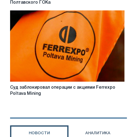
добилась
Полтавского ГОКа
снятия
ареста
с
акций
Полтавского
ГОКа
Суд
Суд заблокировал операции с акциями Ferrexpo
заблокировал
Poltava Mining
операции
с
акциями
Ferrexpo
Poltava
Mining
НОВОСТИ
АНАЛИТИКА