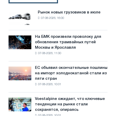
Рынок новых грузовиков в июле
Рынок
07-08-2026, 16:00
новых
грузовиков
в
июле
На БМК произвели проволоку для
На
обновления трамвайных путей
БМК
Москвы и Ярославля
произвели
07-08-2026, 11:00
проволоку
для
обновления
ЕС объявил окончательные пошлины
ЕС
трамвайных
на импорт холоднокатаной стали из
объявил
путей
пяти стран
окончательные
Москвы
07-08-2026, 10:01
пошлины
и
на
Ярославля
импорт
Voestalpine ожидает, что ключевые
Voestalpine
холоднокатаной
тенденции на рынке стали
ожидает,
стали
сохранятся, опираясь
что
из
07-08-2026, 10:01