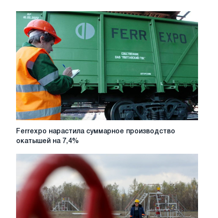
Ferrexpo
Ferrexpo нарастила суммарное производство
нарастила
окатышей на 7,4%
суммарное
производство
окатышей
на
7,4%