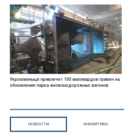
собственные
парки
вагонов,
чтобы
не
переплачивать
частникам
-
мнение
эксперта
Укрзализныця
Укрзализныця привлечет 100 миллиардов гривен на
привлечет
обновление парка железнодорожных вагонов
100
миллиардов
гривен
на
обновление
парка
НОВОСТИ
АНАЛИТИКА
железнодорожных
вагонов