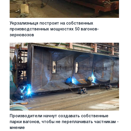
Укрзализныця
Укрзализныця построит на собственных
построит
производственных мощностях 50 вагонов-
на
зерновозов
собственных
производственных
мощностях
50
вагонов-
зерновозов
Производители
Производители начнут создавать собственные
начнут
парки вагонов, чтобы не переплачивать частникам -
создавать
мнение