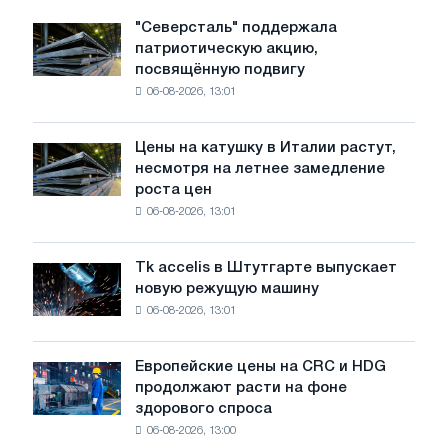
"Северсталь" поддержала
"Северсталь"
патриотическую акцию,
поддержала
посвящённую подвигу
патриотическую
06-08-2026, 13:01
акцию,
посвящённую
подвигу
Цены на катушку в Италии растут,
Цены
советской
несмотря на летнее замедление
на
авиации
роста цен
катушку
в
06-08-2026, 13:01
в
годы
Италии
Великой
растут,
Отечественной
Tk accelis в Штутгарте выпускает
Tk
несмотря
войны
новую режущую машину
accelis
на
06-08-2026, 13:01
в
летнее
Штутгарте
замедление
выпускает
роста
Европейские цены на CRC и HDG
Европейские
новую
цен
продолжают расти на фоне
цены
режущую
здорового спроса
на
машину
06-08-2026, 13:00
CRC