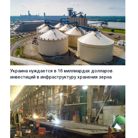
Украина
Украина нуждается в 16 миллиардах долларов
нуждается
инвестиций в инфраструктуру хранения зерна
в
16
миллиардах
долларов
инвестиций
в
инфраструктуру
хранения
зерна