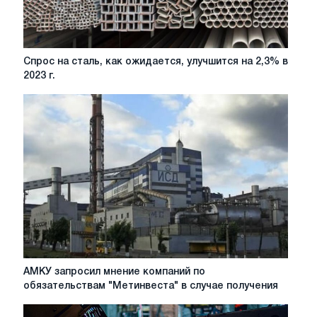
Спрос
Спрос на сталь, как ожидается, улучшится на 2,3% в
на
2023 г.
сталь,
как
ожидается,
улучшится
на
2,3%
в
2023
г.
АМКУ
АМКУ запросил мнение компаний по
запросил
обязательствам "Метинвеста" в случае получения
мнение
компаний