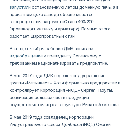
Напомним, что в конце прошлого месяца на ДМК
запустили
остановленную летом доменную печь, а в
прокатном цехе завода обеспечивается
стопроцентная загрузка «Стана 400/200»
(производят катанку и арматуру). Помимо этого,
работает шаропрокатный стан.
В конце октября рабочие
ДМК
записали
видеобращение
к президенту Зеленскому с
требованием национализировать предприятие.
В мае 2017 года ДМК перешел под управление
группы «Метинвест». Хотя формально предприятие и
контролирует корпорация «ИСД» Сергея Таруты,
реализация большей части продукции
осуществляется через структуры Рината Ахметова.
В мае 2019 года совладелец корпорации
Индустриального союза Донбасса (ИСД) Сергей