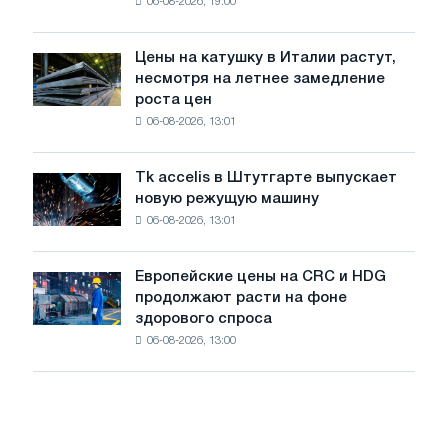
06-08-2026, 19:00
США
снизились
в
Цены на катушку в Италии растут,
Цены
июле
несмотря на летнее замедление
на
с
роста цен
катушку
максимума
06-08-2026, 13:01
в
2026
Италии
года
растут,
Tk accelis в Штутгарте выпускает
Tk
несмотря
новую режущую машину
accelis
на
06-08-2026, 13:01
в
летнее
Штутгарте
замедление
выпускает
роста
Европейские цены на CRC и HDG
Европейские
новую
цен
продолжают расти на фоне
цены
режущую
здорового спроса
на
машину
06-08-2026, 13:00
CRC
и
HDG
продолжают
расти