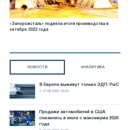
«Запорожсталь»
«Запорожсталь» подвела итоги производства в
подвела
октябре 2022 года
итоги
производства
в
октябре
2022
года
НОВОСТИ
АНАЛИТИКА
В Европе выживут только ЭДП: PwC
В
07-08-2026, 04:00
Европе
выживут
только
ЭДП:
Продажи автомобилей в США
Продажи
PwC
снизились в июле с максимума 2026
автомобилей
года
в