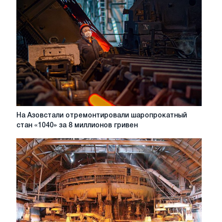
по
обязательствам
"Метинвеста"
в
случае
получения
опосредованного
контроля
над
ДМК
На
На Азовстали отремонтировали шаропрокатный
Азовстали
стан «1040» за 8 миллионов гривен
отремонтировали
шаропрокатный
стан
«1040»
за
8
миллионов
гривен