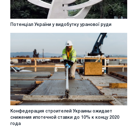
строителей
Украины
Потенціал
Потенціал України у видобутку уранової руди
України
у
видобутку
уранової
руди
Конфедерация
Конфедерация строителей Украины ожидает
строителей
снижения ипотечной ставки до 10% к концу 2020
Украины
года
ожидает
снижения