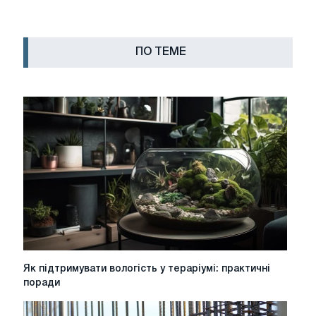
ПО ТЕМЕ
Як
Як підтримувати вологість у тераріумі: практичні
підтримувати
поради
вологість
у