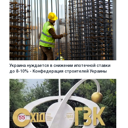
тераріумі:
практичні
поради
Украина
Украина нуждается в снижении ипотечной ставки
нуждается
до 8-10% - Конфедерация строителей Украины
в
снижении
ипотечной
ставки
до
8-
10%
-
Конфедерация