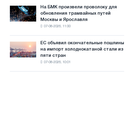
достижения
июле
На БМК произвели проволоку для
целей
На
обновления трамвайных путей
обезуглероживания
БМК
Москвы и Ярославля
произвели
07-08-2026, 11:00
проволоку
для
обновления
ЕС объявил окончательные пошлины
ЕС
трамвайных
на импорт холоднокатаной стали из
объявил
путей
пяти стран
окончательные
Москвы
07-08-2026, 10:01
пошлины
и
на
Ярославля
импорт
холоднокатаной
стали
из
пяти
стран