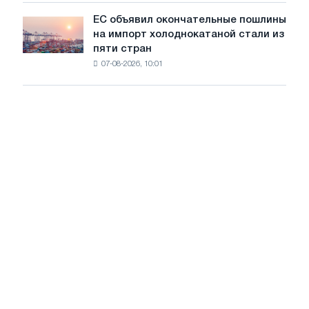
обновления
ЕС объявил окончательные пошлины
ЕС
трамвайных
на импорт холоднокатаной стали из
объявил
путей
пяти стран
окончательные
Москвы
07-08-2026, 10:01
пошлины
и
на
Ярославля
импорт
холоднокатаной
стали
из
пяти
стран