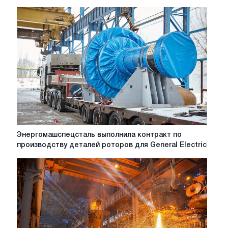
Энергомашспецсталь
Энергомашспецсталь выполнила контракт по
выполнила
производству деталей роторов для General Electric
контракт
по
производству
деталей
роторов
для
General
Electric