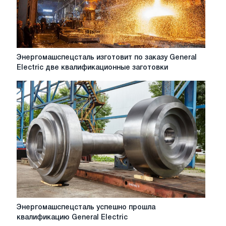
Энергомашспецсталь
Энергомашспецсталь изготовит по заказу General
изготовит
Electric две квалификационные заготовки
по
заказу
General
Electric
две
квалификационные
заготовки
Энергомашспецсталь
Энергомашспецсталь успешно прошла
успешно
квалификацию General Electric
прошла