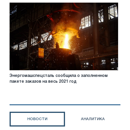
квалификацию
General
Electric
Энергомашспецсталь
Энергомашспецсталь сообщила о заполненном
сообщила
пакете заказов на весь 2021 год
о
заполненном
пакете
заказов
на
весь
НОВОСТИ
АНАЛИТИКА
2021
год