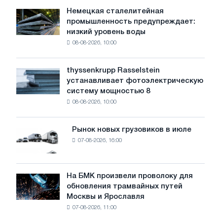
Немецкая сталелитейная
Немецкая
промышленность предупреждает:
сталелитейная
низкий уровень воды
промышленность
08-08-2026, 10:00
предупреждает:
низкий
уровень
thyssenkrupp Rasselstein
thyssenkrupp
воды
устанавливает фотоэлектрическую
Rasselstein
угрожает
систему мощностью 8
устанавливает
безопасности
08-08-2026, 10:00
фотоэлектрическую
поставок
систему
мощностью
Рынок новых грузовиков в июле
Рынок
8
07-08-2026, 16:00
новых
МВт
грузовиков
для
в
достижения
июле
На БМК произвели проволоку для
целей
На
обновления трамвайных путей
обезуглероживания
БМК
Москвы и Ярославля
произвели
07-08-2026, 11:00
проволоку
для