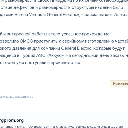
и равномерность свойств изделий по их сечению. Необходим
тствие дефектов и равномерность структуры изделий было
тами Bureau Veritas и General Electric», – рассказывает Алекс
й и интересной работы стало успешное прохождение
позволило ЭМСС приступить к серийному изготовлению часте
кого давления для компании General Electric, которые будут
оящейся в Турции АЭС «Аккую». На сегодняшний день заказы 
роторов уже поступили в производство.
Источни
rgprom.org
ая аналитика, прогнозы цен на сталь, железную руду, уголь и другие