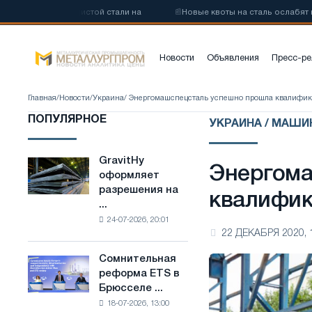
углеродистой стали на
📰
Новые квоты на сталь ослабят конкурен
Новости
Объявления
Пресс-ре
Главная
/
Новости
/
Украина
/ Энергомашспецсталь успешно прошла квалификац
ПОПУЛЯРНОЕ
УКРАИНА / МАШ
GravitHy
GravitHy
Энергома
оформляет
оформляет
разрешения на
разрешения
квалифика
...
на
24-07-2026, 20:01
строительство
22 ДЕКАБРЯ 2020, 
завода
по
Сомнительная
Сомнительная
производству
реформа ETS в
реформа
низкоуглеродистой
Брюсселе ...
ETS
стали
18-07-2026, 13:00
в
на