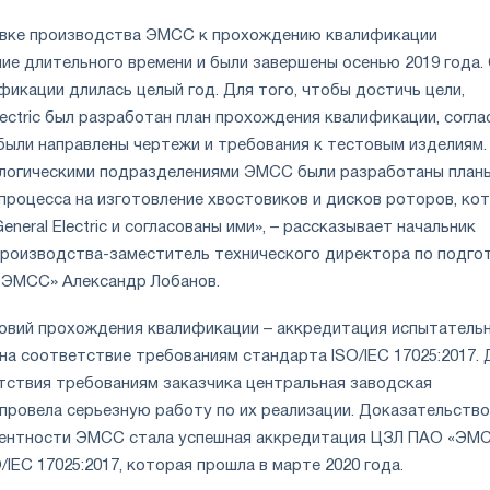
овке производства ЭМСС к прохождению квалификации
ние длительного времени и были завершены осенью 2019 года.
икации длилась целый год. Для того, чтобы достичь цели,
lectric был разработан план прохождения квалификации, согла
ыли направлены чертежи и требования к тестовым изделиям.
логическими подразделениями ЭМСС были разработаны план
процесса на изготовление хвостовиков и дисков роторов, ко
neral Electric и согласованы ими», – рассказывает начальник
производства-заместитель технического директора по подго
«ЭМСС» Александр Лобанов.
овий прохождения квалификации – аккредитация испытатель
а соответствие требованиям стандарта ISO/IEC 17025:2017. 
тствия требованиям заказчика центральная заводская
ровела серьезную работу по их реализации. Доказательств
тентности ЭМСС стала успешная аккредитация ЦЗЛ ПАО «ЭМ
/IEC 17025:2017, которая прошла в марте 2020 года.