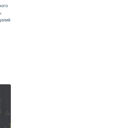
ного
ь
делий