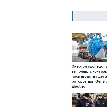
Энергомашспецстал
Энергомашспецст
выполнила
выполнила контрак
контракт
производству дет
по
роторов для Gener
производству
Electric
деталей
роторов
для
General