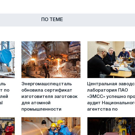
ПО ТЕМЕ
ь
Энергомашспецсталь
Центральная
аль
Энергомашспецсталь
Центральная заводс
обновила
заводская
т по
обновила сертификат
лаборатория ПАО
сертификат
лаборатория
алей
изготовителя заготовок
«ЭМСС» успешно пр
изготовителя
ПАО
al
для атомной
аудит Национальног
заготовок
«ЭМСС»
промышленности
агентства по
для
успешно
атомной
прошла
промышленности
аудит
Национального