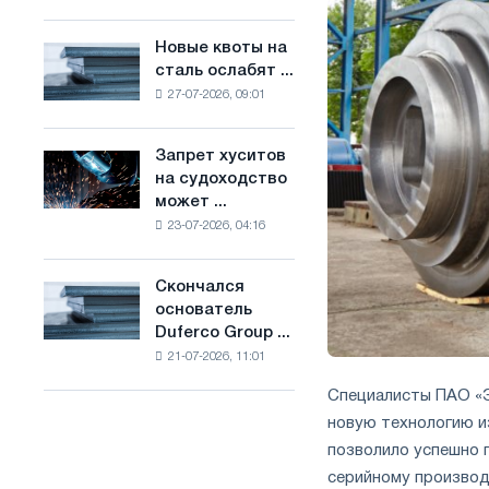
Брюсселе
основе
совмещает
водорода
Новые квоты на
Новые
отраслевые
во
сталь ослабят ...
квоты
ограничения
Франции
27-07-2026, 09:01
на
с
сталь
амбициями
ослабят
по
Запрет хуситов
Запрет
конкуренцию
борьбе
на судоходство
хуситов
в
с
может ...
на
Соединенном
изменением
23-07-2026, 04:16
судоходство
Королевстве
климата
может
нарушить
Скончался
Скончался
импорт
основатель
основатель
Саудовской
Duferco Group ...
Duferco
стали
21-07-2026, 11:01
Group
Бруно
Специалисты ПАО «Э
Больфо
новую технологию и
позволило успешно п
серийному производ