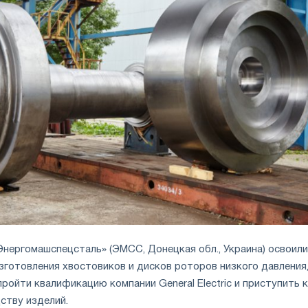
нергомашспецсталь» (ЭМСС, Донецкая обл., Украина) освоили
зготовления хвостовиков и дисков роторов низкого давления,
ройти квалификацию компании General Electric и приступить к
ству изделий.