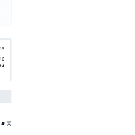
ал
12
ей
и (0)