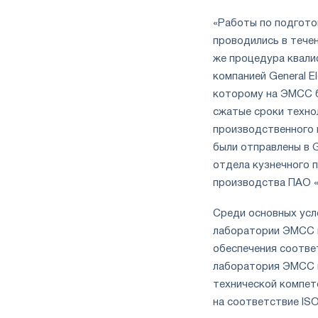
«Работы по подгот
проводились в тече
же процедура квалиф
компанией General E
которому на ЭМСС б
сжатые сроки техно
производственного 
были отправлены в Ge
отдела кузнечного 
производства ПАО 
Среди основных усл
лаборатории ЭМСС н
обеспечения соотве
лаборатория ЭМСС п
технической компе
на соответствие ISO