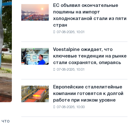
обновления
с
ЕС объявил окончательные
ЕС
трамвайных
пошлины на импорт
объявил
а
путей
холоднокатаной стали из пяти
окончательные
Москвы
й
стран
пошлины
и
07-08-2026, 10:01
на
т
Ярославля
импорт
а
холоднокатаной
Voestalpine ожидает, что
Voestalpine
стали
ключевые тенденции на рынке
ожидает,
из
стали сохранятся, опираясь
что
пяти
07-08-2026, 10:01
ключевые
стран
тенденции
на
Европейские сталелитейные
Европейские
рынке
компании готовятся к долгой
сталелитейные
стали
работе при низком уровне
компании
сохранятся,
07-08-2026, 10:00
готовятся
опираясь
к
на
 что
долгой
диверсификацию
работе
при