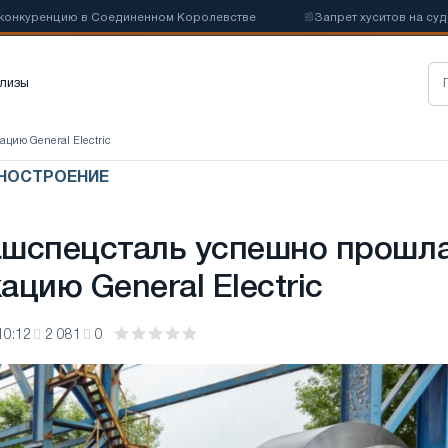
цию в Соединенном Королевстве
📰
Запрет хуситов на судоходство 
лизы
ию General Electric
ИНОСТРОЕНИЕ
шспецсталь успешно прошл
цию General Electric
10:12
2 081
0