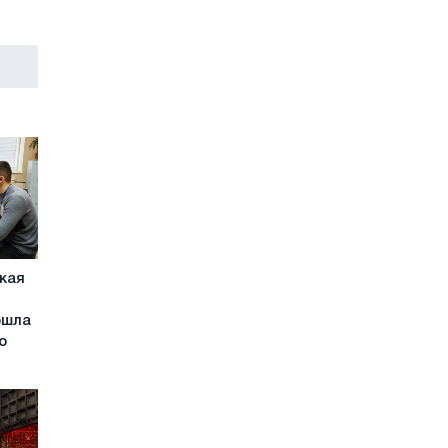
кая
ошла
о