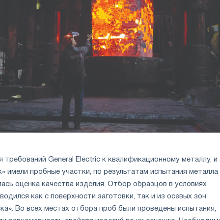
 требований General Electric к квалификационному металлу, и
к» имели пробные участки, по результатам испытания металла
ась оценка качества изделия. Отбор образцов в условиях
одился как с поверхности заготовки, так и из осевых зон
ка». Во всех местах отбора проб были проведены испытания,