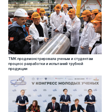
г.
свой
опыт
взаимодействия
с
разработчиками
технологий
ТМК
ТМК продемонстрировала ученым и студентам
продемонстрировала
процесс разработки и испытаний трубной
ученым
продукции
и
студентам
процесс
разработки
и
испытаний
трубной
продукции