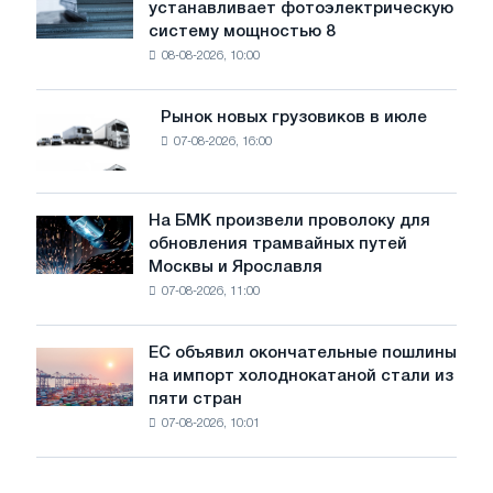
устанавливает фотоэлектрическую
Rasselstein
угрожает
систему мощностью 8
устанавливает
безопасности
08-08-2026, 10:00
фотоэлектрическую
поставок
систему
мощностью
Рынок новых грузовиков в июле
Рынок
8
07-08-2026, 16:00
новых
МВт
грузовиков
для
в
достижения
июле
На БМК произвели проволоку для
целей
На
обновления трамвайных путей
обезуглероживания
БМК
Москвы и Ярославля
произвели
07-08-2026, 11:00
проволоку
для
обновления
ЕС объявил окончательные пошлины
ЕС
трамвайных
на импорт холоднокатаной стали из
объявил
путей
пяти стран
окончательные
Москвы
07-08-2026, 10:01
пошлины
и
на
Ярославля
импорт