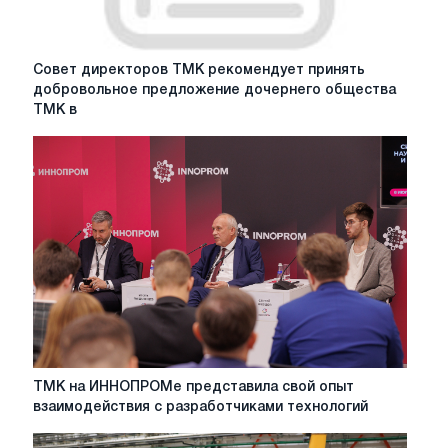
Совет
Совет директоров ТМК рекомендует принять
директоров
добровольное предложение дочернего общества
ТМК
ТМК в
рекомендует
принять
добровольное
предложение
дочернего
общества
ТМК
в
отношении
обыкновенных
акций
ТМК,
полученное
ТМК
ТМК на ИННОПРОМе представила свой опыт
18
на
взаимодействия с разработчиками технологий
мая
ИННОПРОМе
2020
представила