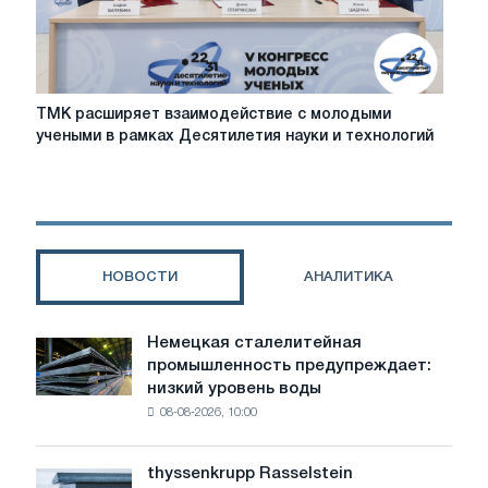
TMK
TMK расширяет взаимодействие с молодыми
расширяет
учеными в рамках Десятилетия науки и технологий
взаимодействие
с
молодыми
учеными
в
рамках
НОВОСТИ
АНАЛИТИКА
Десятилетия
науки
и
Немецкая сталелитейная
Немецкая
технологий
промышленность предупреждает:
сталелитейная
низкий уровень воды
промышленность
08-08-2026, 10:00
предупреждает:
низкий
уровень
thyssenkrupp Rasselstein
thyssenkrupp
воды