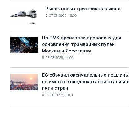
мощностью
Рынок новых грузовиков в июле
Рынок
8
07-08-2026, 16:00
новых
МВт
грузовиков
для
в
достижения
июле
На БМК произвели проволоку для
целей
На
обновления трамвайных путей
обезуглероживания
БМК
Москвы и Ярославля
произвели
07-08-2026, 11:00
проволоку
для
обновления
ЕС объявил окончательные пошлины
ЕС
трамвайных
на импорт холоднокатаной стали из
объявил
путей
пяти стран
окончательные
Москвы
07-08-2026, 10:01
пошлины
и
на
Ярославля
импорт
холоднокатаной
стали
из
пяти