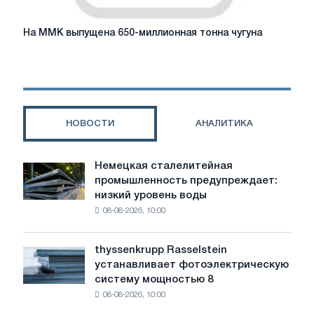
ТМК,
полученное
На
На ММК выпущена 650-миллионная тонна чугуна
18
ММК
мая
выпущена
2020
650-
г.
миллионная
тонна
чугуна
НОВОСТИ
АНАЛИТИКА
Немецкая сталелитейная
Немецкая
промышленность предупреждает:
сталелитейная
низкий уровень воды
промышленность
08-08-2026, 10:00
предупреждает:
низкий
уровень
thyssenkrupp Rasselstein
thyssenkrupp
воды
устанавливает фотоэлектрическую
Rasselstein
угрожает
систему мощностью 8
устанавливает
безопасности
08-08-2026, 10:00
фотоэлектрическую
поставок
систему