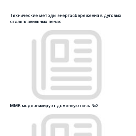
Технические
Технические методы энергосбережения в дуговых
методы
сталеплавильных печах
энергосбережения
в
дуговых
сталеплавильных
печах
ММК
ММК модернизирует доменную печь №2
модернизирует
доменную
печь
№2