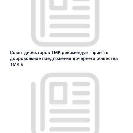
Совет
Совет директоров ТМК рекомендует принять
директоров
добровольное предложение дочернего общества
ТМК
ТМК в
рекомендует
принять
добровольное
предложение
дочернего
общества
ТМК
в
отношении
обыкновенных
акций