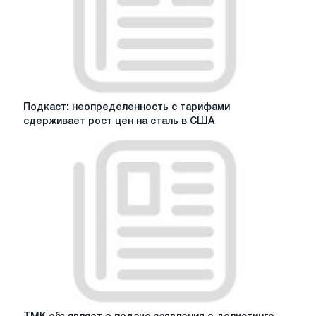
ТМК
в
отношении
обыкновенных
акций
ТМК,
полученное
Подкаст:
Подкаст: неопределенность с тарифами
18
неопределенность
сдерживает рост цен на сталь в США
мая
с
2020
тарифами
г.
сдерживает
рост
цен
на
сталь
в
США
ТМК