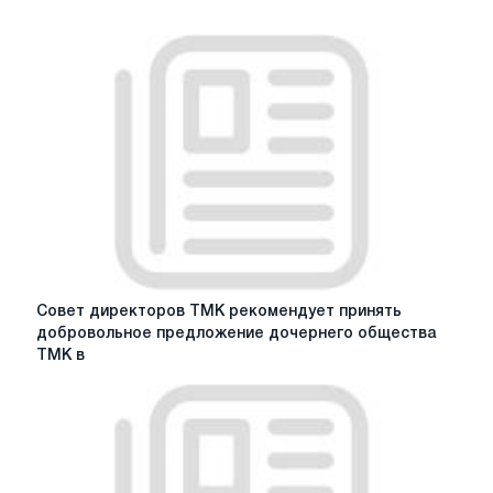
Совет
Совет директоров ТМК рекомендует принять
директоров
добровольное предложение дочернего общества
ТМК
ТМК в
рекомендует
принять
добровольное
предложение
дочернего
общества