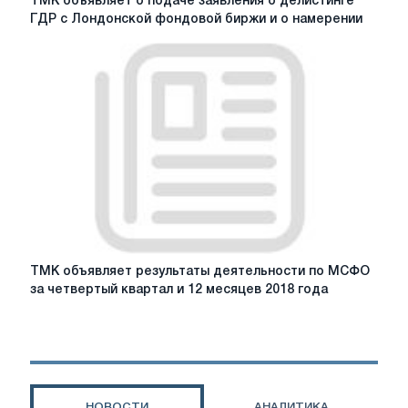
ТМК объявляет о подаче заявления о делистинге
объявляет
ГДР с Лондонской фондовой биржи и о намерении
о
подаче
заявления
о
делистинге
ГДР
с
Лондонской
фондовой
биржи
и
о
намерении
ТМК
ТМК объявляет результаты деятельности по МСФО
прекратить
объявляет
за четвертый квартал и 12 месяцев 2018 года
программы
результаты
депозитарных
деятельности
расписок
по
МСФО
за
четвертый
НОВОСТИ
АНАЛИТИКА