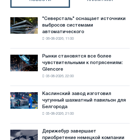
квартал
и
12
"Северсталь" оснащает источники
"Северсталь"
месяцев
выбросов системами
оснащает
2018
автоматического
источники
года
06-08-2026, 11:00
выбросов
системами
автоматического
Рынки становятся все более
Рынки
контроля
чувствительными к потрясениям:
становятся
Glencore
все
05-08-2026, 22:00
более
чувствительными
к
Каслинский завод изготовил
Каслинский
потрясениям:
чугунный шахматный павильон для
завод
Glencore
Белгорода
изготовил
05-08-2026, 21:00
чугунный
шахматный
павильон
Дерижебур завершает
Дерижебур
для
приобретение немецкой компании
завершает