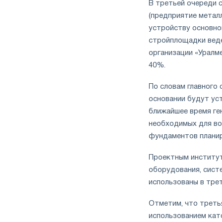
В третьей очереди 
(предприятие метал
устройству основно
стройплощадки веде
организации «Уралм
40%.
По словам главного 
основании будут ус
ближайшее время ге
необходимых для во
фундаментов планир
Проектным институт
оборудования, сист
использованы в тре
Отметим, что треть
использованием кат