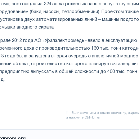
тема, состоящая из 224 электролизных ванн с сопутствующим
орудованием (баки, насосы, теплообменники). Проектом также
установка двух автоматизированных линий – машины подгото
омывки анодного скрапа.
врале 2012 года АО «Уралэлектромедь» ввело в эксплуатацию
ременного цеха с производительностью 160 тыс. тонн катодн
018 года была запущена вторая очередь с аналогичной мощнос
нный объект, строительство которого планируется завершит
 предприятию выпускать в общей сложности до 400 тыс. тонн
д.
rgprom.org