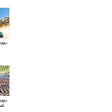
едь»
едь»
ый