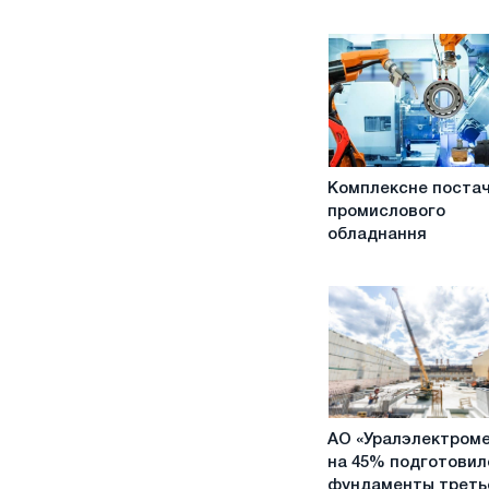
Комплексне
Комплексне поста
постачання
промислового
промислового
обладнання
обладнання
АО
АО «Уралэлектром
«Уралэлектромедь»
на 45% подготовил
на
фундаменты треть