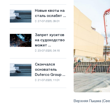
Брюсселе
основе
совмещает
водорода
Новые квоты на
Новые
отраслевые
во
сталь ослабят ...
квоты
ограничения
Франции
27-07-2026, 09:01
на
с
сталь
амбициями
ослабят
по
Запрет хуситов
Запрет
конкуренцию
борьбе
на судоходство
хуситов
в
с
может ...
на
Соединенном
изменением
23-07-2026, 04:16
судоходство
Королевстве
климата
может
нарушить
Скончался
Скончался
импорт
основатель
основатель
Саудовской
Duferco Group ...
Duferco
стали
21-07-2026, 11:01
Group
Бруно
Больфо
Верхняя Пышма (Све