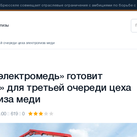
селе совмещает отраслевые ограничения с амбициями по борьбе с
лизы
ей очереди цеха электролиза меди
электромедь» готовит
» для третьей очереди цеха
иза меди
:00
619
0