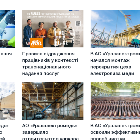
Правила
В
чання
Правила відрядження
В АО «Уралэлектром
відрядження
АО
працівників у контексті
начался монтаж
працівників
«Уралэлектромедь»
транснаціонального
перекрытия цеха
у
начался
надання послуг
электролиза меди
контексті
монтаж
транснаціонального
перекрытия
надання
цеха
послуг
электролиза
меди
АО
В
едь»
АО «Уралэлектромедь»
В АО «Уралэлектром
«Уралэлектромедь»
АО
о
завершило
освоили эффективн
завершило
«Уралэлектромедь»
ей
строительство каркаса
способ чистки