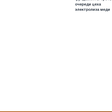
45%
очереди цеха
подготовило
электролиза меди
фундаменты
третьей
очереди
цеха
электролиза
меди