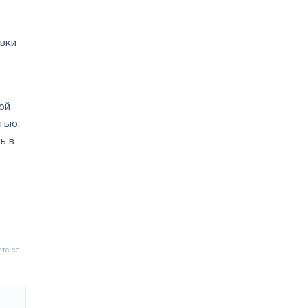
вки
ой
тью.
ь в