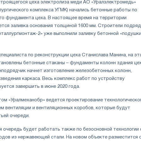
строящегося цеха электролиза меди АО «Уралэлектромедь»
лургического комплекса УГМК) начались бетонные работы по
го фундамента цеха. В настоящее время на территории
тся заливка основания толщиной 1600 мм. Строители подря
еталлургмонтаж-2» уже выполнили заливку бетонной «подушки
специалиста по реконструкции цеха Станислава Манина, на эт
тановлены бетонные стаканы ­– фундаменты колонн здания цех
нподрядчик начнет изготовление железобетонных колонн,
зведения каркаса. Весь комплекс работ по устройству
уется завершить в июне 2020 года.
ом «Уралмеханобр» ведется проектирование технологическо
ем вентиляции и вентиляционных коробов, которые будут
тьей очереди.
я очередь будет работать также по безосновной технологии 
одов из нержавеющей стали. На новом объекте разместится 