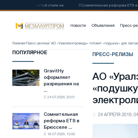
 низкоуглеродистой стали на
📰
Сомнительная реформа ETS в Брюс
Новости
Объявления
Пресс-ре
Главная
/
Пресс-релизы
/ АО «Уралэлектромедь» готовит «подушку» для треть
ПОПУЛЯРНОЕ
ПРЕСС-РЕЛИЗЫ
GravitHy
GravitHy
АО «Урал
оформляет
оформляет
разрешения на
разрешения
«подушку
...
на
24-07-2026, 20:01
электрол
строительство
завода
по
Сомнительная
24 АПРЕЛЯ 2019, 04
Сомнительная
производству
реформа ETS в
реформа
низкоуглеродистой
Брюсселе ...
ETS
стали
18-07-2026, 13:00
в
на