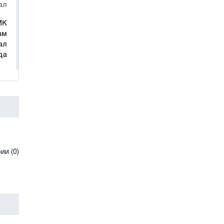
ал
МК
ам
ал
да
и (0)