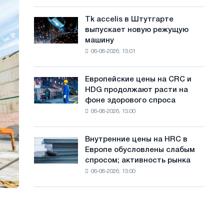
Италии
с
Великой
растут,
Отечественной
Tk accelis в Штутгарте
Tk
а
несмотря
войны
выпускает новую режущую
accelis
на
й
машину
в
летнее
06-08-2026, 13:01
Штутгарте
т
замедление
выпускает
роста
а
новую
цен
Европейские цены на CRC и
Европейские
режущую
HDG продолжают расти на
цены
машину
фоне здорового спроса
на
06-08-2026, 13:00
CRC
и
HDG
Внутренние цены на HRC в
Внутренние
продолжают
Европе обусловлены слабым
цены
расти
спросом; активность рынка
на
на
06-08-2026, 13:00
HRC
фоне
в
здорового
Европе
спроса
обусловлены
слабым