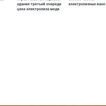
строительство
освоили
здания третьей очереди
электролизных ванн
каркаса
эффективный
цеха электролиза меди
здания
способ
третьей
чистки
очереди
электролизных
цеха
ванн
электролиза
меди