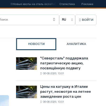
📰
Новые квоты на сталь ослабят конкуренцию в Соединенном Королевс
Статистика
Реклама
ВОЙТИ
В
ы
б
НОВОСТИ
АНАЛИТИКА
р
а
"Северсталь" поддержала
"Северсталь"
т
патриотическую акцию,
поддержала
посвящённую подвигу
патриотическую
ь
06-08-2026, 13:01
акцию,
я
посвящённую
подвигу
з
Цены на катушку в Италии
Цены
советской
растут, несмотря на летнее
на
ы
авиации
замедление роста цен
катушку
в
к
06-08-2026, 13:01
в
годы