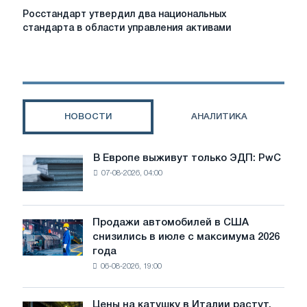
Росстандарт
Росстандарт утвердил два национальных
утвердил
стандарта в области управления активами
два
национальных
стандарта
в
области
управления
НОВОСТИ
АНАЛИТИКА
активами
В Европе выживут только ЭДП: PwC
В
07-08-2026, 04:00
Европе
выживут
только
ЭДП:
Продажи автомобилей в США
Продажи
PwC
снизились в июле с максимума 2026
автомобилей
года
в
06-08-2026, 19:00
США
снизились
в
Цены на катушку в Италии растут,