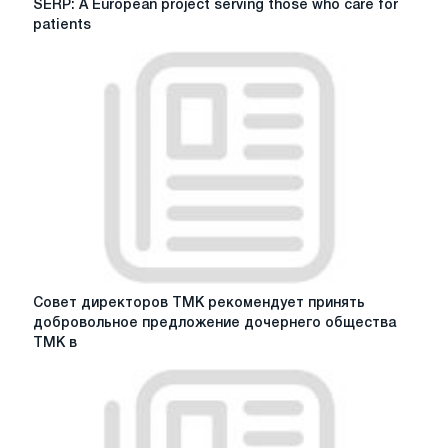
SERP: A European project serving those who care for
A
patients
European
project
serving
those
who
care
for
patients
Совет
Совет директоров ТМК рекомендует принять
директоров
добровольное предложение дочернего общества
ТМК
ТМК в
рекомендует
принять
добровольное
предложение
дочернего