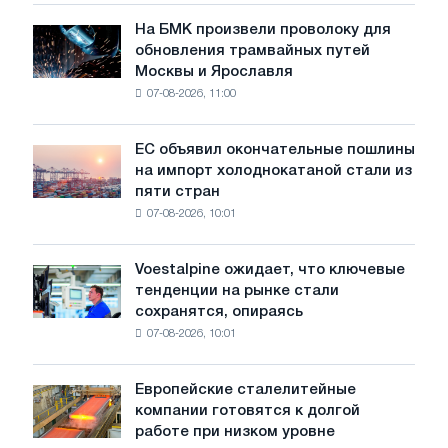
в
июле
На БМК произвели проволоку для
На
обновления трамвайных путей
БМК
Москвы и Ярославля
произвели
07-08-2026, 11:00
проволоку
для
обновления
ЕС объявил окончательные пошлины
ЕС
трамвайных
на импорт холоднокатаной стали из
объявил
путей
пяти стран
окончательные
Москвы
07-08-2026, 10:01
пошлины
и
на
Ярославля
импорт
Voestalpine ожидает, что ключевые
Voestalpine
холоднокатаной
тенденции на рынке стали
ожидает,
стали
сохранятся, опираясь
что
из
07-08-2026, 10:01
ключевые
пяти
тенденции
стран
на
Европейские сталелитейные
Европейские
рынке
компании готовятся к долгой
сталелитейные
стали
работе при низком уровне
компании
сохранятся,