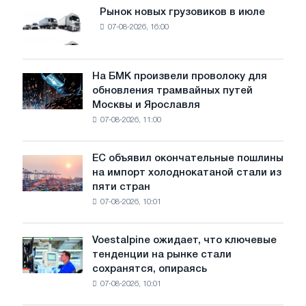
сталкиваясь
Рынок новых грузовиков в июле
Рынок
с
07-08-2026, 16:00
новых
искажающим
грузовиков
вмешательством
в
государства
июле
На БМК произвели проволоку для
На
обновления трамвайных путей
БМК
Москвы и Ярославля
произвели
07-08-2026, 11:00
проволоку
для
обновления
ЕС объявил окончательные пошлины
ЕС
трамвайных
на импорт холоднокатаной стали из
объявил
путей
пяти стран
окончательные
Москвы
07-08-2026, 10:01
пошлины
и
на
Ярославля
импорт
Voestalpine ожидает, что ключевые
Voestalpine
холоднокатаной
тенденции на рынке стали
ожидает,
стали
сохранятся, опираясь
что
из
07-08-2026, 10:01
ключевые
пяти
тенденции
стран