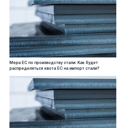
Мера
Мера ЕС по производству стали: Как будет
ЕС
распределяться квота ЕС на импорт стали?
по
производству
стали:
Как
будет
распределяться
квота
ЕС
на
импорт