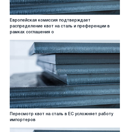
стали?
Европейская
Европейская комиссия подтверждает
комиссия
распределение квот на сталь и преференции в
подтверждает
рамках соглашения о
распределение
квот
на
сталь
и
преференции
в
рамках
соглашения
о
свободной
торговле
Пересмотр
Пересмотр квот на сталь в ЕС усложняет работу
квот
импортеров
на
сталь