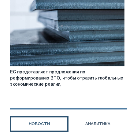
в
ЕС
усложняет
работу
импортеров
ЕС
ЕС представляет предложения по
представляет
реформированию ВТО, чтобы отразить глобальные
предложения
экономические реалии,
по
реформированию
ВТО,
чтобы
отразить
глобальные
НОВОСТИ
АНАЛИТИКА
экономические
реалии,