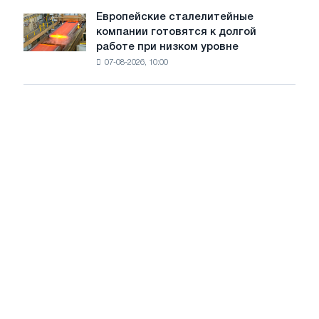
на
Европейские сталелитейные
Европейские
рынке
компании готовятся к долгой
сталелитейные
стали
работе при низком уровне
компании
сохранятся,
07-08-2026, 10:00
готовятся
опираясь
к
на
долгой
диверсификацию
работе
при
низком
уровне
воды