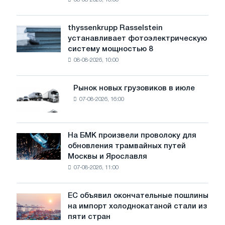
08-08-2026, 10:00
предупреждает:
низкий
уровень
thyssenkrupp Rasselstein
thyssenkrupp
воды
устанавливает фотоэлектрическую
Rasselstein
угрожает
систему мощностью 8
устанавливает
безопасности
08-08-2026, 10:00
фотоэлектрическую
поставок
систему
мощностью
Рынок новых грузовиков в июле
Рынок
8
07-08-2026, 16:00
новых
МВт
грузовиков
для
в
достижения
июле
На БМК произвели проволоку для
целей
На
обновления трамвайных путей
обезуглероживания
БМК
Москвы и Ярославля
произвели
07-08-2026, 11:00
проволоку
для
обновления
ЕС объявил окончательные пошлины
ЕС
трамвайных
на импорт холоднокатаной стали из
объявил
путей
пяти стран
окончательные
Москвы