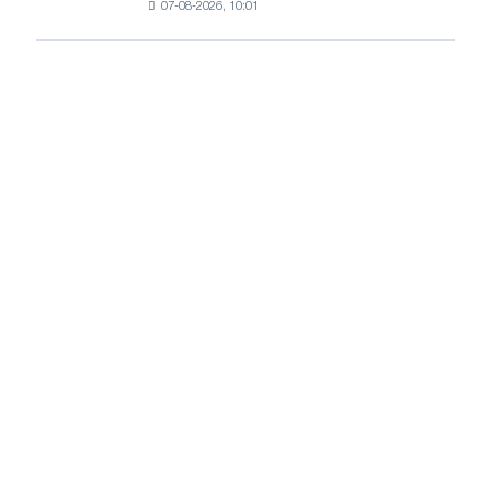
07-08-2026, 10:01
пошлины
и
на
Ярославля
импорт
холоднокатаной
стали
из
пяти
стран