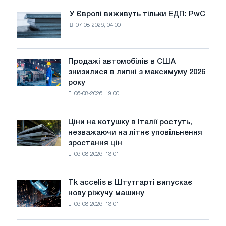
У Європі виживуть тільки ЕДП: PwC
У
07-08-2026, 04:00
Європі
виживуть
тільки
ЕДП:
Продажі автомобілів в США
Продажі
PwC
знизилися в липні з максимуму 2026
автомобілів
року
в
06-08-2026, 19:00
США
знизилися
в
Ціни на котушку в Італії ростуть,
Ціни
липні
незважаючи на літнє уповільнення
на
з
зростання цін
котушку
максимуму
06-08-2026, 13:01
в
2026
Італії
року
ростуть,
Tk accelis в Штутгарті випускає
Tk
незважаючи
нову ріжучу машину
accelis
на
06-08-2026, 13:01
в
літнє
Штутгарті
уповільнення