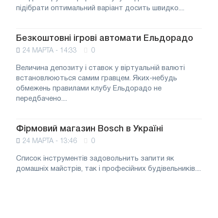
підібрати оптимальний варіант досить швидко....
Безкоштовні ігрові автомати Ельдорадо
24 МАРТА - 14:33
0
Величина депозиту і ставок у віртуальній валюті
встановлюються самим гравцем. Яких-небудь
обмежень правилами клубу Ельдорадо не
передбачено....
Фірмовий магазин Bosch в Україні
24 МАРТА - 13:46
0
Список інструментів задовольнить запити як
домашніх майстрів, так і професійних будівельників....