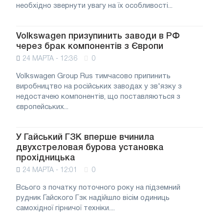
необхідно звернути увагу на їх особливості...
Volkswagen призупинить заводи в РФ
через брак компонентів з Європи
24 МАРТА - 12:36
0
Volkswagen Group Rus тимчасово припинить
виробництво на російських заводах у зв'язку з
недостачею компонентів, що поставляються з
європейських...
У Гайський ГЗК вперше вчинила
двухстреловая бурова установка
прохідницька
24 МАРТА - 12:01
0
Всього з початку поточного року на підземний
рудник Гайского Гзк надійшло вісім одиниць
самохідної гірничої техніки....