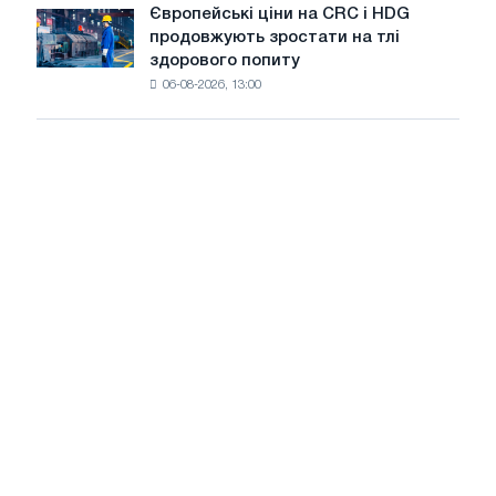
випускає
зростання
Європейські ціни на CRC і HDG
Європейські
нову
цін
продовжують зростати на тлі
ціни
ріжучу
здорового попиту
на
машину
06-08-2026, 13:00
CRC
і
HDG
продовжують
зростати
на
тлі
здорового
попиту