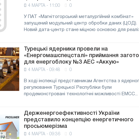
4 МАРТА - 11:00
0
У ПАТ «Магнітогорський металургійний комбінат»
запущений модульний центр обробки даних (ЦОД).
Новий дата-центр стане міцною основою для реалізац
Турецькі ядерники провели на
«Енергомашспецсталі» приймання загот
для енергоблоку №3 АЕС «Аккую»
4 МАРТА - 09:48
0
і»
В ході інспекції представникам Агентства з ядерно
регулювання Турецької Республіки були
продемонстровані технологічні можливості ЕМСС...
Держенергоефективності України
ності
представило концепцію енергетичного
просьюмерізма
4 МАРТА - 09:36
0