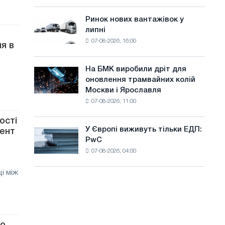
систему
а
потужністю
Ринок нових вантажівок у
Ринок
й
8
липні
нових
МВт
т
07-08-2026, 16:00
вантажівок
я в
для
у
у
досягнення
липні
цілей
На БМК виробили дріт для
На
декарбонізації
оновлення трамвайних колій
БМК
Москви і Ярославля
виробили
07-08-2026, 11:00
дріт
для
ості
оновлення
У Європі виживуть тільки ЕДП:
дент
У
трамвайних
PwC
Європі
колій
07-08-2026, 04:00
виживуть
Москви
тільки
і
і між
ЕДП:
Ярославля
PwC