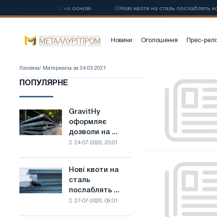
глецевої сталі на основі
📰
Нові квоти на сталь послаблять конкур
Новини
Оголошення
Прес-релі
Головна
/ Материалы за 04.03.2021
«Северсталь»
ПОПУЛЯРНЕ
11
березня
проведе
GravitHy
GravitHy
День
оформляє
оформляє
інвестора
дозволи на ...
дозволи
-
24-07-2026, 20:01
на
2021
будівництво
Металоінвест
заводу
Нові квоти на
Нові
в
з
сталь
квоти
2021
виробництва
послаблять ...
на
році
низьковуглецевої
27-07-2026, 09:01
сталь
інвестує
сталі
послаблять
в
на