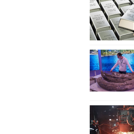
Падіння
президент
ціни
ТПП
нікелю
України
більш
ніж
на
8%
стало
найбільш
Чергова
різким
знахідка
за
гірників
4
«Кузбассразрезугля
роки
-
на
Кедровський
розрізі
знайдені
На
кістки
металургійному
древніх
заводі
тварин
Ярославського
в