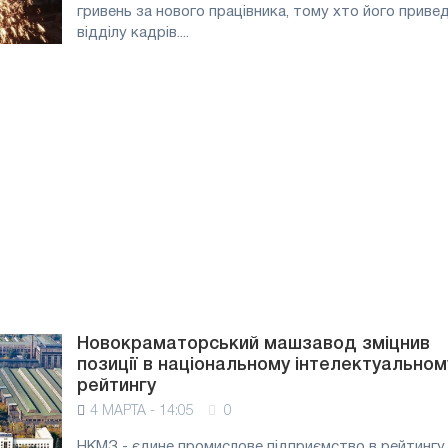
гривень за нового працівника, тому хто його приве
відділу кадрів....
Новокраматорський машзавод зміцнив
позиції в національному інтелектуальном
рейтингу
4 МАРТА - 14:05
0
НКМЗ - єдине промислове підприємство в рейтингу