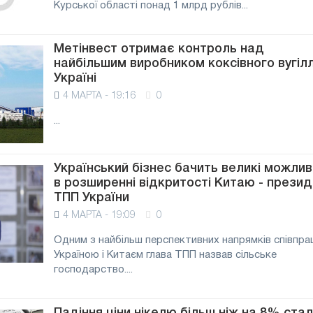
Курської області понад 1 млрд рублів...
Метінвест отримає контроль над
найбільшим виробником коксівного вугілл
Україні
4 МАРТА - 19:16
0
...
Український бізнес бачить великі можлив
в розширенні відкритості Китаю - прези
ТПП України
4 МАРТА - 19:09
0
Одним з найбільш перспективних напрямків співпрац
Україною і Китаєм глава ТПП назвав сільське
господарство....