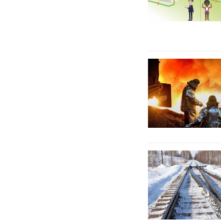
енергетичного
просьюмерізма
Liberty
Steel
передумала
купувати
угорської
металургійний
комбінат
Dunaferr
На
Учалинском
ГЗК
модернізовані
залізничні
колії
не