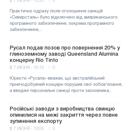
7 ИЮНЯ - 10:25
0
Практично одразу після оголошення санкцій
«Северсталь» було відключено від американського
програмного забезпечення, зокрема програмного
забезпечення,...
Русал подав позов про повернення 20% у
глиноземному заводі Queensland Alumina
концерну Rio Tinto
7 ИЮНЯ - 10:12
0
Юристи «Русала» вважає, що австралійський
гірничодобувний концерн порушив свої зобов'язання,
а введені персональні санкції проти засновника...
Російські заводи з виробництва свинцю
опинилися на межі закриття через повне
зупинення експорту
7 ИЮНЯ - 10:05
0