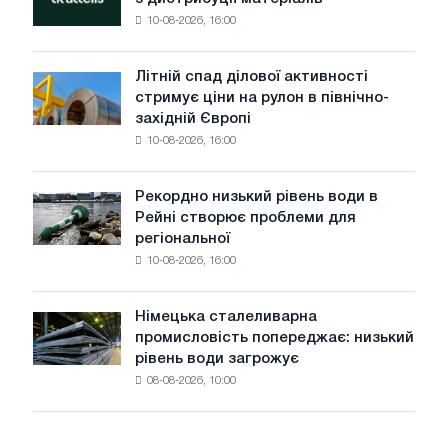
перейменує
логістику
10-08-2026, 16:00
підрозділ
Voestalpine
з
дистрибуції
Літній спад ділової активності
Літній
матеріалів
стримує ціни на рулон в північно-
спад
західній Європі
ділової
10-08-2026, 16:00
активності
стримує
ціни
Рекордно низький рівень води в
Рекордно
на
Рейні створює проблеми для
низький
рулон
регіональної
рівень
в
10-08-2026, 16:00
води
північно-
в
західній
Рейні
Європі
Німецька сталеливарна
Німецька
створює
промисловість попереджає: низький
сталеливарна
проблеми
рівень води загрожує
промисловість
для
08-08-2026, 10:00
попереджає:
регіональної
низький
промисловості
рівень