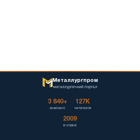
Металлургпром
металлургичний портал
3 840+
127K
компанії
читателів
2009
в отразі