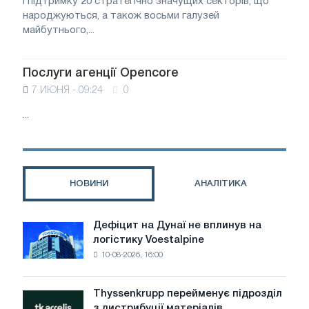
і підтримку 20 стратегічно значущих секторів, що
народжуються, а також восьми галузей
майбутнього,...
Послуги агенції Opencore
7 ИЮНЯ - 09:24
0
...
НОВИНИ
АНАЛІТИКА
Дефіцит на Дунаї не вплинув на
Дефіцит
логістику Voestalpine
на
10-08-2026, 16:00
Дунаї
не
вплинув
Thyssenkrupp перейменує підрозділ
Thyssenkrupp
на
з дистрибуції матеріалів