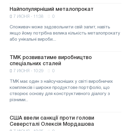
Найпопулярніший металопрокат
7 ИЮНЯ - 11:38
0
Споживач може задовольнити свій запит, навіть
якщо йому потрібна велика кількість металопрокату
або унікальні вироби....
ТМК розвиватиме виробництво
спеціальних сталей
7 ИЮНЯ - 10:29
0
ТМК має один з найсучасніших у світі виробничих
комплексів і широке продуктове портфоліо, що
створює основу для конструктивного діалогу з
різними...
США ввели санкції проти голови
Северсталі Олексія Мордашова