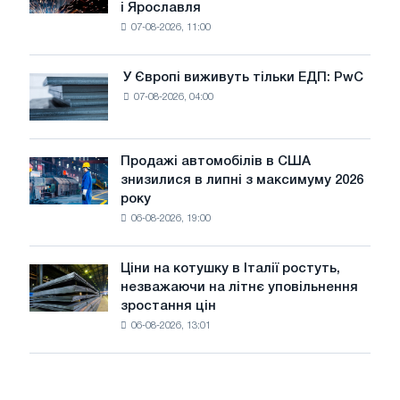
і Ярославля
виробили
07-08-2026, 11:00
дріт
для
оновлення
У Європі виживуть тільки ЕДП: PwC
У
трамвайних
07-08-2026, 04:00
Європі
колій
виживуть
Москви
тільки
і
ЕДП:
Продажі автомобілів в США
Ярославля
Продажі
PwC
знизилися в липні з максимуму 2026
автомобілів
року
в
06-08-2026, 19:00
США
знизилися
в
Ціни на котушку в Італії ростуть,
Ціни
липні
незважаючи на літнє уповільнення
на
з
зростання цін
котушку
максимуму
06-08-2026, 13:01
в
2026
Італії
року
ростуть,
незважаючи