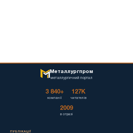
Металлургпром
металлургичний портал
3 840+
127K
компанії
читателів
2009
в отразі
ПУБЛІКАЦІЇ