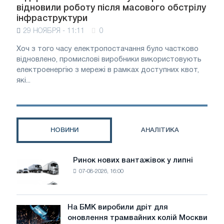
відновили роботу після масового обстрілу
інфраструктури
29 НОЯБРЯ - 11:11
0
Хоч з того часу електропостачання було частково
відновлено, промислові виробники використовують
електроенергію з мережі в рамках доступних квот,
які...
НОВИНИ
АНАЛІТИКА
Ринок нових вантажівок у липні
Ринок
07-08-2026, 16:00
нових
вантажівок
у
липні
На БМК виробили дріт для
На
оновлення трамвайних колій Москви
БМК