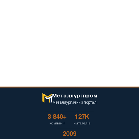
Металлургпром
металлургичний портал
3 840+
127K
компанії
читателів
2009