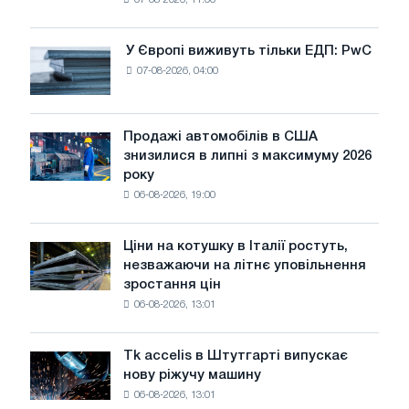
07-08-2026, 11:00
дріт
для
оновлення
У Європі виживуть тільки ЕДП: PwC
У
трамвайних
07-08-2026, 04:00
Європі
колій
виживуть
Москви
тільки
і
ЕДП:
Продажі автомобілів в США
Ярославля
Продажі
PwC
знизилися в липні з максимуму 2026
автомобілів
року
в
06-08-2026, 19:00
США
знизилися
в
Ціни на котушку в Італії ростуть,
Ціни
липні
незважаючи на літнє уповільнення
на
з
зростання цін
котушку
максимуму
06-08-2026, 13:01
в
2026
Італії
року
ростуть,
Tk accelis в Штутгарті випускає
Tk
незважаючи
нову ріжучу машину
accelis
на
06-08-2026, 13:01
в
літнє