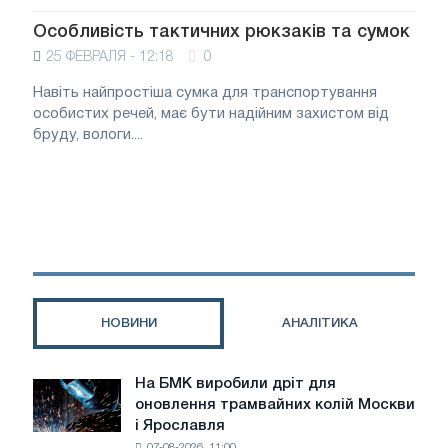
Особливість тактичних рюкзаків та сумок
25 ФЕВРАЛЯ - 12:18
0
Навіть найпростіша сумка для транспортування
особистих речей, має бути надійним захистом від
бруду, вологи....
НОВИНИ
АНАЛІТИКА
На БМК виробили дріт для
На
оновлення трамвайних колій Москви
БМК
і Ярославля
виробили