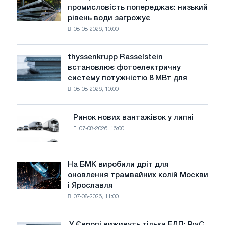
промисловість попереджає: низький
сталеливарна
рівень води загрожує
промисловість
08-08-2026, 10:00
попереджає:
низький
рівень
thyssenkrupp Rasselstein
thyssenkrupp
води
встановлює фотоелектричну
Rasselstein
загрожує
систему потужністю 8 МВт для
встановлює
безпеці
08-08-2026, 10:00
фотоелектричну
поставок
систему
потужністю
Ринок нових вантажівок у липні
Ринок
8
07-08-2026, 16:00
нових
МВт
вантажівок
для
у
досягнення
липні
На БМК виробили дріт для
цілей
На
оновлення трамвайних колій Москви
декарбонізації
БМК
і Ярославля
виробили
07-08-2026, 11:00
дріт
для
оновлення