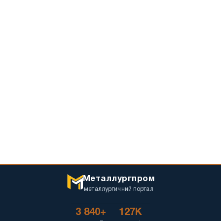
Металлургпром
металлургичний портал
3 840+
127K