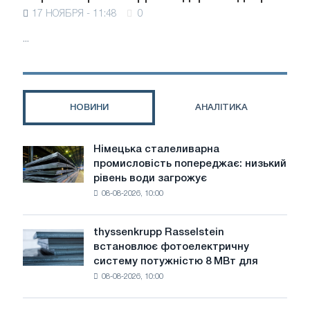
17 НОЯБРЯ - 11:48
0
...
НОВИНИ
АНАЛІТИКА
Німецька сталеливарна
Німецька
промисловість попереджає: низький
сталеливарна
рівень води загрожує
промисловість
08-08-2026, 10:00
попереджає:
низький
рівень
thyssenkrupp Rasselstein
thyssenkrupp
води
встановлює фотоелектричну
Rasselstein
загрожує
систему потужністю 8 МВт для
встановлює
безпеці
08-08-2026, 10:00
фотоелектричну
поставок
систему
потужністю