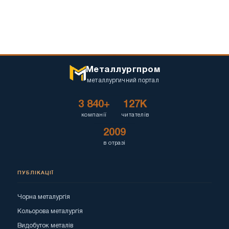
Металлургпром
металлургичний портал
3 840+
127K
компанії
читателів
2009
в отразі
ПУБЛІКАЦІЇ
Чорна металургія
Кольорова металургія
Видобуток металів