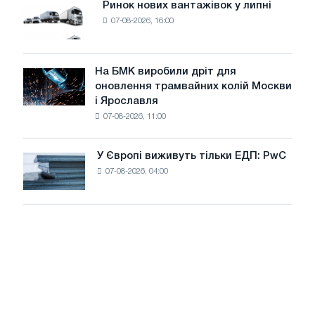
Ринок нових вантажівок у липні
Ринок
8
07-08-2026, 16:00
нових
МВт
вантажівок
для
у
досягнення
липні
На БМК виробили дріт для
цілей
На
оновлення трамвайних колій Москви
декарбонізації
БМК
і Ярославля
виробили
07-08-2026, 11:00
дріт
для
оновлення
У Європі виживуть тільки ЕДП: PwC
У
трамвайних
07-08-2026, 04:00
Європі
колій
виживуть
Москви
тільки
і
ЕДП:
Ярославля
PwC