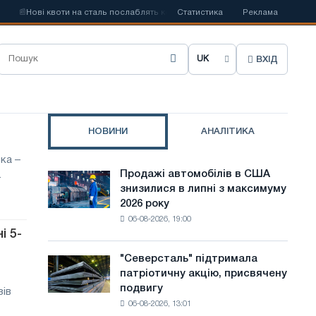
📰
Нові квоти на сталь послаблять конкуренцію в Сполученому Королівстві
Статистика
Реклама
ВХІД
О
б
р
НОВИНИ
АНАЛІТИКА
а
ка –
т
Продажі автомобілів в США
.
Продажі
и
знизилися в липні з максимуму
автомобілів
2026 року
в
м
06-08-2026, 19:00
США
о
і 5-
знизилися
в
в
"Северсталь" підтримала
"Северсталь"
липні
патріотичну акцію, присвячену
підтримала
у
з
подвигу
зів
патріотичну
максимуму
с
06-08-2026, 13:01
акцію,
2026