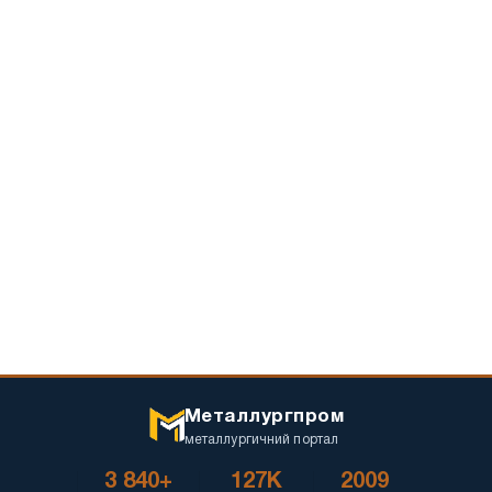
Металлургпром
металлургичний портал
3 840+
127K
2009