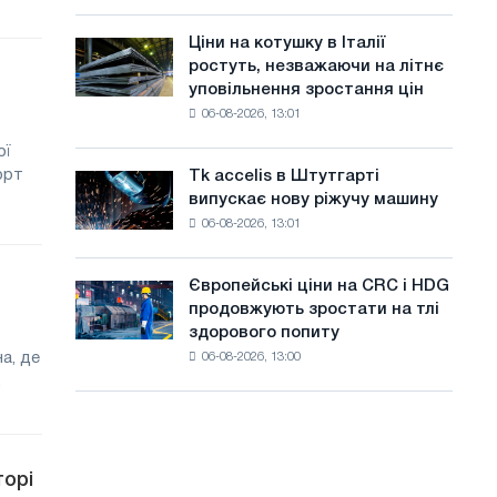
присвячену
а
року
подвигу
Ціни на котушку в Італії
Ціни
й
радянської
ростуть, незважаючи на літнє
на
авіації
т
уповільнення зростання цін
котушку
в
06-08-2026, 13:01
в
у
роки
Італії
Великої
ої
ростуть,
Вітчизняної
орт
Tk accelis в Штутгарті
Tk
незважаючи
війни
випускає нову ріжучу машину
accelis
на
06-08-2026, 13:01
в
літнє
Штутгарті
уповільнення
випускає
зростання
Європейські ціни на CRC і HDG
Європейські
нову
цін
продовжують зростати на тлі
ціни
ріжучу
здорового попиту
на
машину
а, де
06-08-2026, 13:00
CRC
.
і
HDG
продовжують
зростати
на
торі