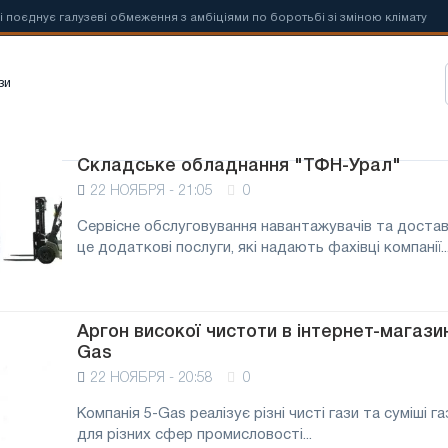
нує галузеві обмеження з амбіціями по боротьбі зі зміною клімату
зи
Складське обладнання "ТФН-Урал"
22 НОЯБРЯ - 21:05
0
Сервісне обслуговування навантажувачів та достав
це додаткові послуги, які надають фахівці компанії..
Аргон високої чистоти в інтернет-магазин
Gas
22 НОЯБРЯ - 20:58
0
Компанія 5-Gas реалізує різні чисті гази та суміші га
для різних сфер промисловості...