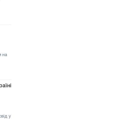
и на
раїні
від у