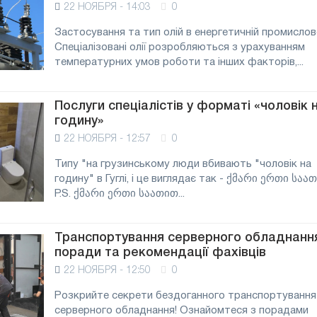
22 НОЯБРЯ - 14:03
0
Застосування та тип олій в енергетичній промислов
Спеціалізовані олії розробляються з урахуванням
температурних умов роботи та інших факторів,...
Послуги спеціалістів у форматі «чоловік 
годину»
22 НОЯБРЯ - 12:57
0
Типу "на грузинському люди вбивають "чоловік на
годину" в Гуглі, і це виглядає так - ქმარი ერთი საა
P.S. ქმარი ერთი საათით...
Транспортування серверного обладнання
поради та рекомендації фахівців
22 НОЯБРЯ - 12:50
0
Розкрийте секрети бездоганного транспортування
серверного обладнання! Ознайомтеся з порадами