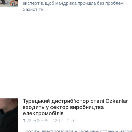
експертів, щоб мандрівка пройшла без проблем.
Захистіть...
Турецький дистриб'ютор сталі Ozkanlar
входить у сектор виробництва
електромобілів
22 НОЯБРЯ - 12:12
0
Продажі електромобілів у Туреччині останнім часо