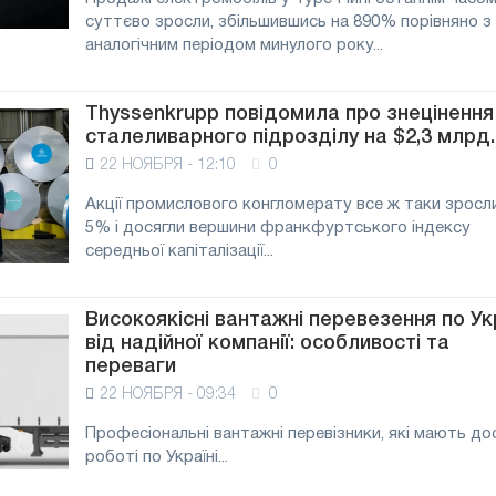
суттєво зросли, збільшившись на 890% порівняно з
аналогічним періодом минулого року...
Thyssenkrupp повідомила про знецінення
сталеливарного підрозділу на $2,3 млрд.
22 НОЯБРЯ - 12:10
0
Акції промислового конгломерату все ж таки зросл
5% і досягли вершини франкфуртського індексу
середньої капіталізації...
Високоякісні вантажні перевезення по Ук
від надійної компанії: особливості та
переваги
22 НОЯБРЯ - 09:34
0
Професіональні вантажні перевізники, які мають дос
роботі по Україні...