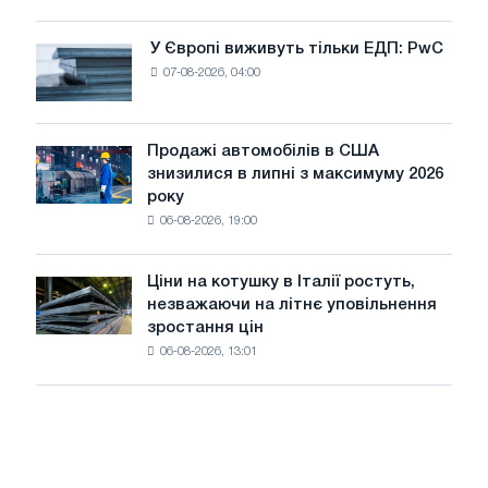
для
оновлення
У Європі виживуть тільки ЕДП: PwC
У
трамвайних
07-08-2026, 04:00
Європі
колій
виживуть
Москви
тільки
і
ЕДП:
Продажі автомобілів в США
Ярославля
Продажі
PwC
знизилися в липні з максимуму 2026
автомобілів
року
в
06-08-2026, 19:00
США
знизилися
в
Ціни на котушку в Італії ростуть,
Ціни
липні
незважаючи на літнє уповільнення
на
з
зростання цін
котушку
максимуму
06-08-2026, 13:01
в
2026
Італії
року
ростуть,
незважаючи
на
літнє