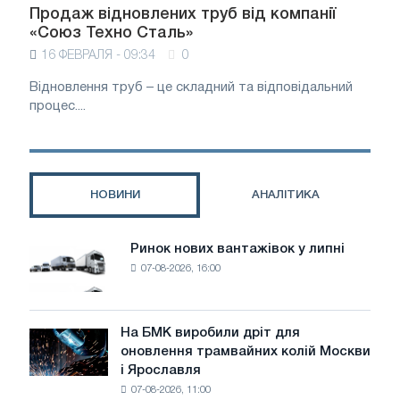
Продаж відновлених труб від компанії
«Союз Техно Сталь»
16 ФЕВРАЛЯ - 09:34
0
Відновлення труб – це складний та відповідальний
процес....
НОВИНИ
АНАЛІТИКА
Ринок нових вантажівок у липні
Ринок
07-08-2026, 16:00
нових
вантажівок
у
липні
На БМК виробили дріт для
На
оновлення трамвайних колій Москви
БМК
і Ярославля
виробили
07-08-2026, 11:00
дріт