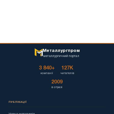
Металлургпром
металлургичний портал
3 840+
127K
компанії
читателів
2009
в отразі
ПУБЛІКАЦІЇ