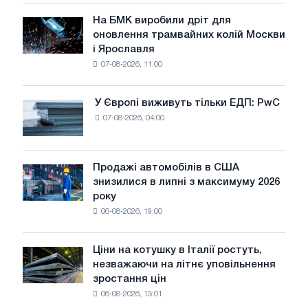
у
липні
На БМК виробили дріт для
На
оновлення трамвайних колій Москви
БМК
і Ярославля
виробили
07-08-2026, 11:00
дріт
для
оновлення
У Європі виживуть тільки ЕДП: PwC
У
трамвайних
07-08-2026, 04:00
Європі
колій
виживуть
Москви
тільки
і
ЕДП:
Продажі автомобілів в США
Ярославля
Продажі
PwC
знизилися в липні з максимуму 2026
автомобілів
року
в
06-08-2026, 19:00
США
знизилися
в
Ціни на котушку в Італії ростуть,
Ціни
липні
незважаючи на літнє уповільнення
на
з
зростання цін
котушку
максимуму
06-08-2026, 13:01
в
2026