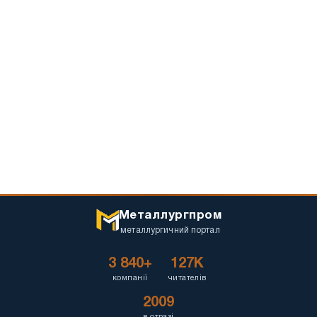
Металлургпром
металлургичний портал
3 840+
127K
компанії
читателів
2009
в отразі