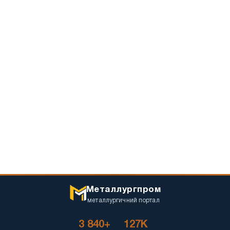
Металлургпром
металлургичний портал
3 840+
127K