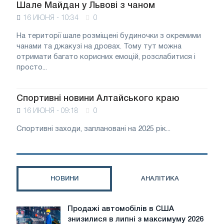
Шале Майдан у Львові з чаном
16 ИЮНЯ - 10:34
0
На території шале розміщені будиночки з окремими
чанами та джакузі на дровах. Тому тут можна
отримати багато корисних емоцій, розслабитися і
просто...
Спортивні новини Алтайського краю
16 ИЮНЯ - 09:18
0
Спортивні заходи, заплановані на 2025 рік...
НОВИНИ
АНАЛІТИКА
Продажі автомобілів в США
Продажі
знизилися в липні з максимуму 2026
автомобілів