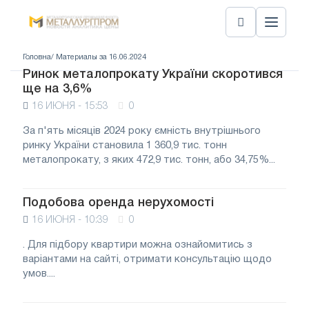
Головна
/ Материалы за 16.06.2024
Ринок металопрокату України скоротився
ще на 3,6%
16 ИЮНЯ - 15:53
0
За п'ять місяців 2024 року ємність внутрішнього
ринку України становила 1 360,9 тис. тонн
металопрокату, з яких 472,9 тис. тонн, або 34,75%...
Подобова оренда нерухомості
16 ИЮНЯ - 10:39
0
. Для підбору квартири можна ознайомитись з
варіантами на сайті, отримати консультацію щодо
умов....