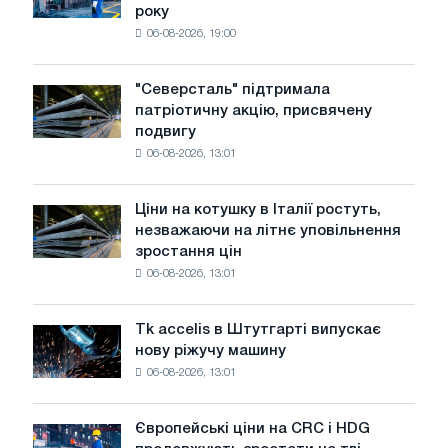
року
в
06-08-2026, 19:00
США
знизилися
в
"Северсталь" підтримала
"Северсталь"
липні
патріотичну акцію, присвячену
підтримала
з
подвигу
патріотичну
максимуму
06-08-2026, 13:01
акцію,
2026
присвячену
року
подвигу
Ціни на котушку в Італії ростуть,
Ціни
радянської
незважаючи на літнє уповільнення
на
авіації
зростання цін
котушку
в
06-08-2026, 13:01
в
роки
Італії
Великої
ростуть,
Вітчизняної
Tk accelis в Штутгарті випускає
Tk
незважаючи
війни
нову ріжучу машину
accelis
на
06-08-2026, 13:01
в
літнє
Штутгарті
уповільнення
випускає
зростання
Європейські ціни на CRC і HDG
Європейські
нову
цін